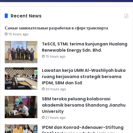
Recent News
Самые занимательные разработки в сфере транспорта
15 hours ago
TeSCE, STML terima kunjungan Hualang
Renewable Energy Sdn. Bhd.
15 hours ago
Lawatan kerja UMN Al-Washliyah buka
ruang kerjasama strategik bersama
IPDM, SBM dan SoE
20 hours ago
SBM teroka peluang kolaborasi
akademik bersama Shandong Jianzhu
University
21 hours ago
IPDM dan Konrad-Adenauer-Stiftung