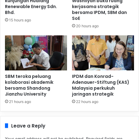
kunjungan Hualang
Washliyah buka ruang
Renewable Energy Sdn.
kerjasama strategik
Bhd.
bersama IPDM, SBM dan
SoE
15 hours ago
20 hours ago
SBM teroka peluang
IPDM dan Konrad-
kolaborasi akademik
Adenauer-Stiftung (KAS)
bersama Shandong
Malaysia perkukuh
Jianzhu University
jaringan strategik
21 hours ago
22 hours ago
Leave a Reply
Your email address will not be published.
Required fields are