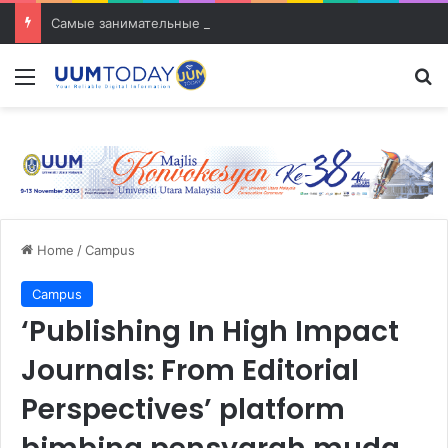
Самые занимательные разработки в сфере транспорта
Menu
S
Home
/
Campus
Campus
‘Publishing In High Impact
Journals: From Editorial
Perspectives’ platform