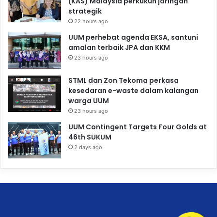
(KAS) Malaysia perkukuh jaringan
strategik
22 hours ago
UUM perhebat agenda EKSA, santuni
amalan terbaik JPA dan KKM
23 hours ago
STML dan Zon Tekoma perkasa
kesedaran e-waste dalam kalangan
warga UUM
23 hours ago
UUM Contingent Targets Four Golds at
46th SUKUM
2 days ago