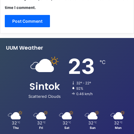
time I comment.
UUM Weather
23
℃
Sintok
32º - 22º
92%
0.46 km/h
Scattered Clouds
32
32
32
32
32
℃
℃
℃
℃
℃
Thu
Fri
Sat
Sun
Mon