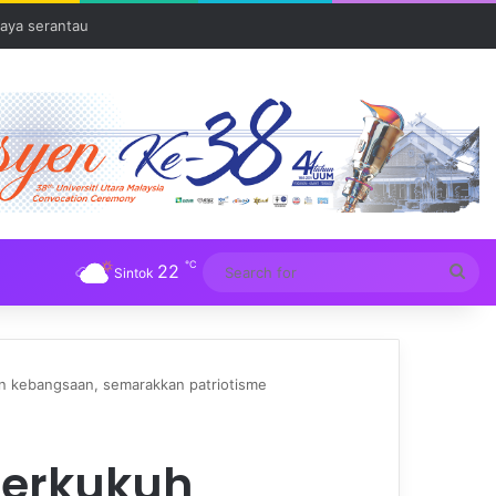
aya serantau
℃
22
Sea
Sintok
for
n kebangsaan, semarakkan patriotisme
perkukuh