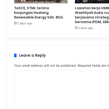
TeSCE, STML terima
Lawatan kerja UMN
kunjungan Hualang
Washliyah buka ru
Renewable Energy Sdn. Bhd.
kerjasama strateg
bersama IPDM, SB
2 days ago
2 days ago
Leave a Reply
Your email address will not be published.
Required fields are
C
o
m
m
e