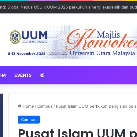
und: Global Nexus USU x UUM 2026 perkukuh sinergi akademik dan bud
FM
EVENTS
Home
/
Campus
/
Pusat Islam UUM perkukuh pengisian bula
Campus
Pusat Islam UUM 