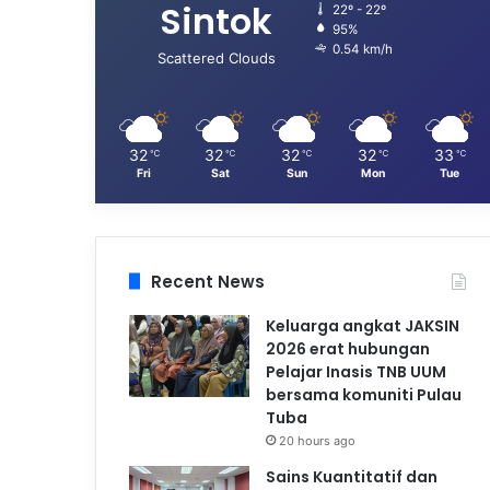
Sintok
22º - 22º
95%
0.54 km/h
Scattered Clouds
32
32
32
32
33
℃
℃
℃
℃
℃
Fri
Sat
Sun
Mon
Tue
Recent News
Keluarga angkat JAKSIN
2026 erat hubungan
Pelajar Inasis TNB UUM
bersama komuniti Pulau
Tuba
20 hours ago
Sains Kuantitatif dan