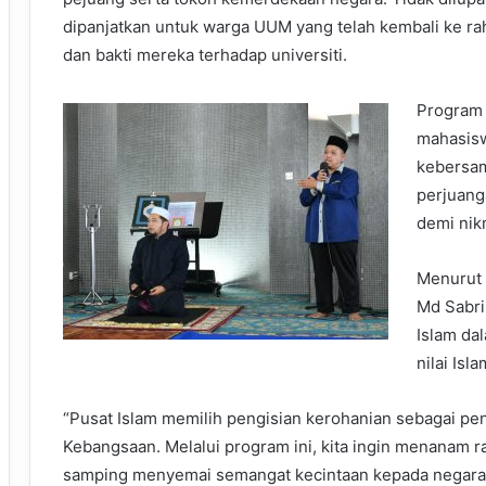
dipanjatkan untuk warga UUM yang telah kembali ke ra
dan bakti mereka terhadap universiti.
Program 
mahasis
kebersa
perjuang
demi nik
Menurut 
Md Sabri
Islam da
nilai Isla
“Pusat Islam memilih pengisian kerohanian sebagai p
Kebangsaan. Melalui program ini, kita ingin menanam r
samping menyemai semangat kecintaan kepada negara 