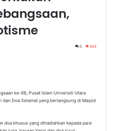
kebangsaan,
otisme
0
643
aan ke-68, Pusat Islam Universiti Utara
n dan Doa Selamat yang berlangsung di Masjid
an doa khusus yang dihadiahkan kepada para
an juga, bacaan Yasin dan doa turut