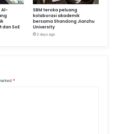
 Al-
SBM teroka peluang
ang
kolaborasi akademik
ik
bersama Shandong Jianzhu
M dan SoE
University
2 days ago
 marked
*