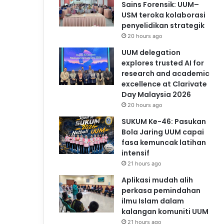
Sains Forensik: UUM–
USM teroka kolaborasi
penyelidikan strategik
20 hours ago
UUM delegation
explores trusted AI for
research and academic
excellence at Clarivate
Day Malaysia 2026
20 hours ago
SUKUM Ke-46: Pasukan
Bola Jaring UUM capai
fasa kemuncak latihan
intensif
21 hours ago
Aplikasi mudah alih
perkasa pemindahan
ilmu Islam dalam
kalangan komuniti UUM
21 hours ago