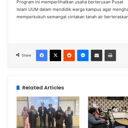
Program ini memperlihatkan usaha berterusan Pusat
Islam UUM dalam mendidik warga kampus agar mengha
memperkukuh semangat cintakan tanah air berteraskan s
Facebook
X
Reddit
Messenger
Share via Email
Print
Share
Related Articles