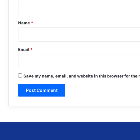
n
t
*
Name
*
Email
*
Save my name, email, and website in this browser for the 