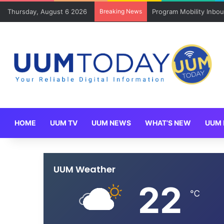
Thursday, August 6 2026
Breaking News
Program Mobility Inbo
HOME
UUM TV
UUM NEWS
WHAT’S NEW
UUM 
UUM Weather
22
℃