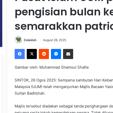
pengisian bulan 
semarakkan patri
Zulaidah
August 28, 2025
Facebook
X
Reddit
Messenger
Share via Email
Gambar oleh: Muhammad Shamsul Shafie
SINTOK, 26 Ogos 2025: Sempena sambutan Hari Kebangs
Malaysia (UUM) telah menganjurkan Majlis Bacaan Yasi
Sultan Badlishah.
Majlis tersebut diadakan sebagai tanda penghargaan d
pejuang serta tokoh kemerdekaan negara. Tidak dilupak