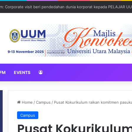
: Global Nexus USU x UUM 2026 perkukuh sinergi akademik dan budaya
FM
EVENTS
Home
/
Campus
/
Pusat Kokurikulum raikan komitmen pasuk
Campus
Pusat Kokurikulum