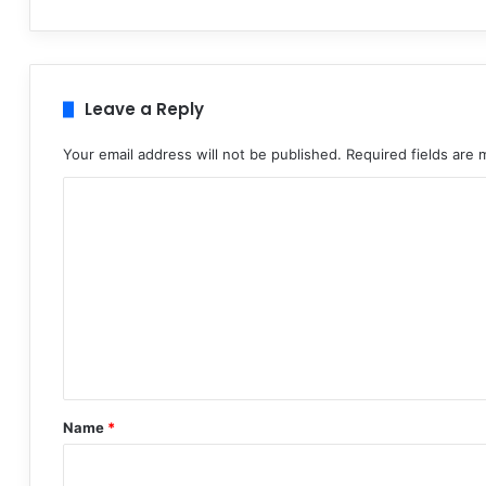
Leave a Reply
Your email address will not be published.
Required fields are
C
o
m
m
e
n
t
*
Name
*