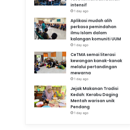
intensif
1 day ago
Aplikasi mudah alih
perkasa pemindahan
ilmu Islam dalam
kalangan komuniti UUM
1 day ago
CeTMA semai literasi
kewangan kanak-kanak
melalui pertandingan
mewarna
1 day ago
Jejak Makanan Tradisi
Kedah: Kerabu Daging
Mentah warisan unik
Pendang
1 day ago