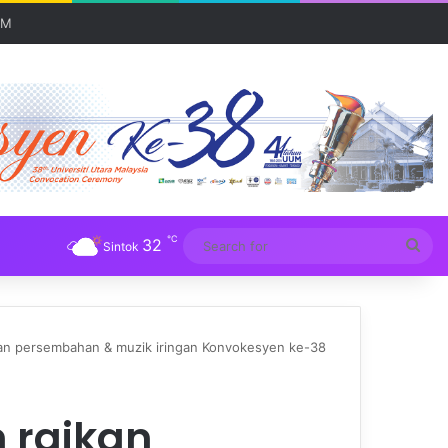
 serantau
℃
32
Sea
Sintok
for
an persembahan & muzik iringan Konvokesyen ke-38
 raikan