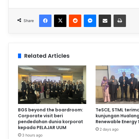
Facebook
X
Reddit
Messenger
Share via Email
Print
Share
Related Articles
BGS beyond the boardroom:
TeSCE, STML terim
Corporate visit beri
kunjungan Hualan
pendedahan dunia korporat
Renewable Energy 
kepada PELAJAR UUM
2 days ago
3 hours ago