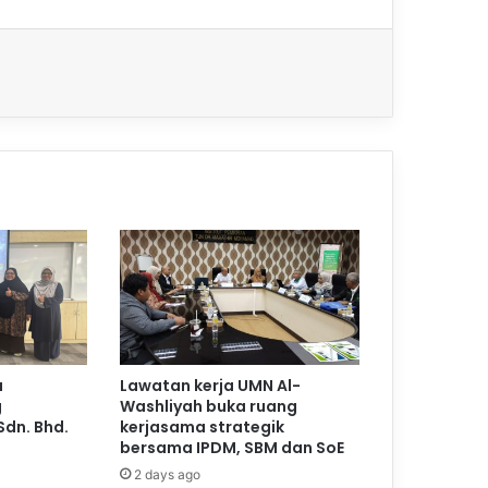
a
Lawatan kerja UMN Al-
g
Washliyah buka ruang
Sdn. Bhd.
kerjasama strategik
bersama IPDM, SBM dan SoE
2 days ago