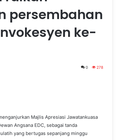
n persembahan
onvokesyen ke-
0
278
enganjurkan Majlis Apresiasi Jawatankuasa
Dewan Angsana EDC, sebagai tanda
urulatih yang bertugas sepanjang minggu