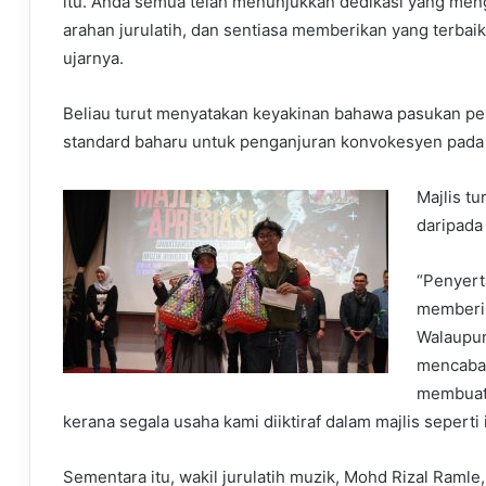
itu. Anda semua telah menunjukkan dedikasi yang men
arahan jurulatih, dan sentiasa memberikan yang terba
ujarnya.
Beliau turut menyatakan keyakinan bahawa pasukan pe
standard baharu untuk penganjuran konvokesyen pada
Majlis t
daripada 
“Penyert
memberi 
Walaupun
mencabar
membuatk
kerana segala usaha kami diiktiraf dalam majlis seperti
Sementara itu, wakil jurulatih muzik, Mohd Rizal Raml