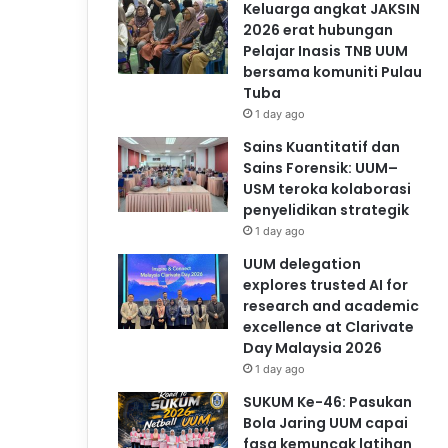
Keluarga angkat JAKSIN
2026 erat hubungan
Pelajar Inasis TNB UUM
bersama komuniti Pulau
Tuba
1 day ago
Sains Kuantitatif dan
Sains Forensik: UUM–
USM teroka kolaborasi
penyelidikan strategik
1 day ago
UUM delegation
explores trusted AI for
research and academic
excellence at Clarivate
Day Malaysia 2026
1 day ago
SUKUM Ke-46: Pasukan
Bola Jaring UUM capai
fasa kemuncak latihan