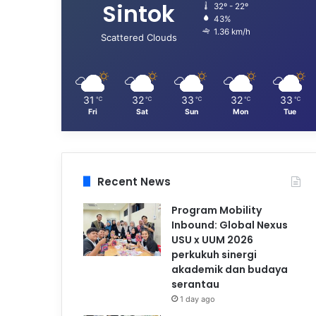
Sintok
32º - 22º
43%
1.36 km/h
Scattered Clouds
31
32
33
32
33
℃
℃
℃
℃
℃
Fri
Sat
Sun
Mon
Tue
Recent News
Program Mobility
Inbound: Global Nexus
USU x UUM 2026
perkukuh sinergi
akademik dan budaya
serantau
1 day ago