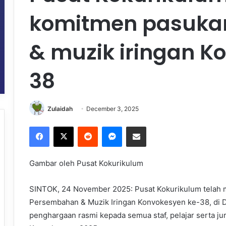
komitmen pasuka
& muzik iringan K
38
Zulaidah
December 3, 2025
Facebook
X
Reddit
Messenger
Share via Email
Gambar oleh Pusat Kokurikulum
SINTOK, 24 November 2025: Pusat Kokurikulum telah m
Persembahan & Muzik Iringan Konvokesyen ke-38, di 
penghargaan rasmi kepada semua staf, pelajar serta j