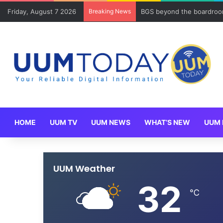
Friday, August 7 2026
Breaking News
Program Mobility Inbound
HOME
UUM TV
UUM NEWS
WHAT’S NEW
UUM 
UUM Weather
32
℃