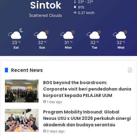
Sintok
23º - 22º
91%
0.27 km/h
Scattered Clouds
23
32
31
32
32
℃
℃
℃
℃
℃
Sat
Sun
Mon
Tue
Wed
Recent News
BGS beyond the boardroom:
Corporate visit beri pendedahan dunia
korporat kepada PELAJAR UUM
1 day ago
Program Mobility Inbound: Global
Nexus USU x UUM 2026 perkukuh sinergi
akademik dan budaya serantau
2 days ago