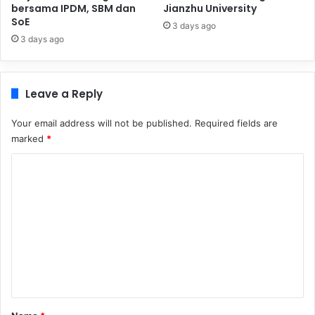
bersama IPDM, SBM dan
Jianzhu University
SoE
3 days ago
3 days ago
Leave a Reply
Your email address will not be published.
Required fields are
marked
*
C
o
m
m
e
n
t
*