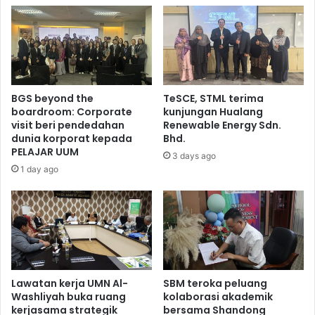
BGS beyond the
TeSCE, STML terima
boardroom: Corporate
kunjungan Hualang
visit beri pendedahan
Renewable Energy Sdn.
dunia korporat kepada
Bhd.
PELAJAR UUM
3 days ago
1 day ago
Lawatan kerja UMN Al-
SBM teroka peluang
Washliyah buka ruang
kolaborasi akademik
kerjasama strategik
bersama Shandong