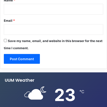
Name
*
Email
*
Save my name, email, and website in this browser for the next
time I comment.
UUM Weather
23
℃