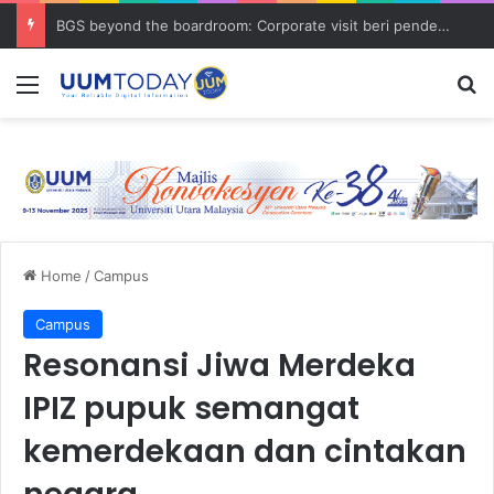
BGS beyond the boardroom: Corporate visit beri pendedahan dunia korporat kepada PELAJAR UUM
Menu
S
Home
/
Campus
Campus
Resonansi Jiwa Merdeka
IPIZ pupuk semangat
kemerdekaan dan cintakan