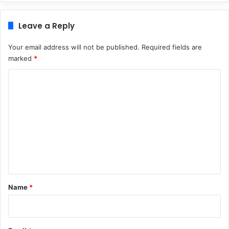
Leave a Reply
Your email address will not be published.
Required fields are
marked
*
C
o
m
m
e
n
t
*
Name
*