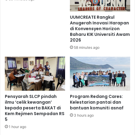
UUMCREATE Rangkul
Anugerah Inovasi Harapan
di Konvensyen Horizon
Baharu KIK Universiti Awam
2026
58 minutes ago
Pensyarah SLCP pindah
Program Redang Cares:
ilmu ‘celik kewangan’
Kelestarian pantai dan
kepada peserta BAKAT di
bantuan komuniti asnaf
Kem Rejimen Sempadan RS
3 hours ago
5
1 hour ago