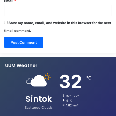
Email
*
Save my name, email, and website in this browser for the next
time I comment.
UUM Weather
32
℃
Sintok
32º - 22º
41%
1.82 km/h
Scattered Clouds