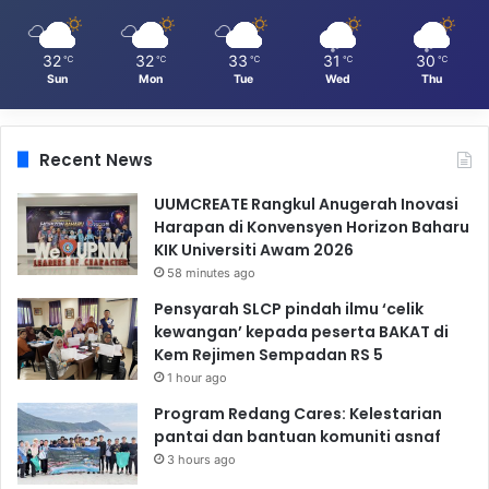
32
32
33
31
30
℃
℃
℃
℃
℃
Sun
Mon
Tue
Wed
Thu
Recent News
UUMCREATE Rangkul Anugerah Inovasi
Harapan di Konvensyen Horizon Baharu
KIK Universiti Awam 2026
58 minutes ago
Pensyarah SLCP pindah ilmu ‘celik
kewangan’ kepada peserta BAKAT di
Kem Rejimen Sempadan RS 5
1 hour ago
Program Redang Cares: Kelestarian
pantai dan bantuan komuniti asnaf
3 hours ago