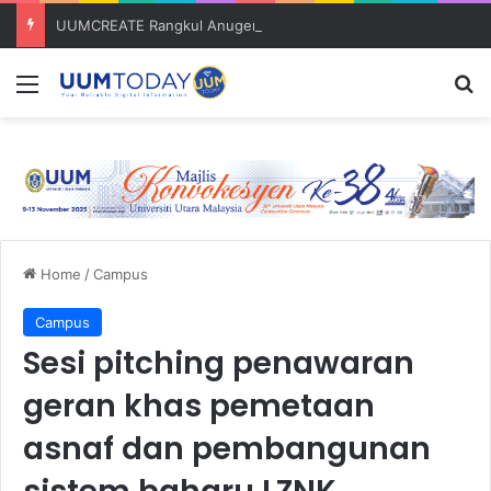
UUMCREATE Rangkul Anugerah Inovasi Harapan di Konvensyen Horizon Baharu KIK Universiti Awam 2026
Menu
S
Home
/
Campus
Campus
Sesi pitching penawaran
geran khas pemetaan
asnaf dan pembangunan