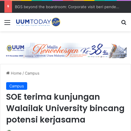
BGS beyond the boardroom: Corporate visit beri pendedahan dunia korporat kepada PELAJAR UUM
Menu
S
Home
/
Campus
Campus
SOE terima kunjungan
Walailak University bincang
potensi kerjasama