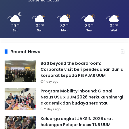
29
32
32
33
32
℃
℃
℃
℃
℃
Sat
Sun
Mon
Tue
Wed
Recent News
BGS beyond the boardroom:
Corporate visit beri pendedahan dunia
korporat kepada PELAJAR UUM
1 day ago
Program Mobility Inbound: Global
Nexus USU x UUM 2026 perkukuh sinergi
akademik dan budaya serantau
2 days ago
Keluarga angkat JAKSIN 2026 erat
hubungan Pelajar Inasis TNB UUM