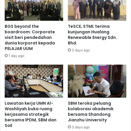
BGS beyond the
TeSCE, STML terima
boardroom: Corporate
kunjungan Hualang
visit beri pendedahan
Renewable Energy Sdn.
dunia korporat kepada
Bhd.
PELAJAR UUM
3 days ago
1 day ago
Lawatan kerja UMN Al-
SBM teroka peluang
Washliyah buka ruang
kolaborasi akademik
kerjasama strategik
bersama Shandong
bersama IPDM, SBM dan
Jianzhu University
SoE
3 days ago