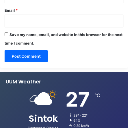
Email
*
Save my name, email, and website in this browser for the next
time I comment.
UUM Weather
27
℃
Sintok
29º - 22º
64%
0.29 km/h
Scattered Clouds