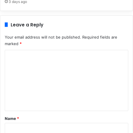
3 days ago
Leave a Reply
Your email address will not be published.
Required fields are
marked
*
C
o
m
m
e
n
t
*
Name
*