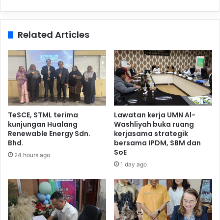
Related Articles
TeSCE, STML terima
Lawatan kerja UMN Al-
kunjungan Hualang
Washliyah buka ruang
Renewable Energy Sdn.
kerjasama strategik
Bhd.
bersama IPDM, SBM dan
SoE
24 hours ago
1 day ago