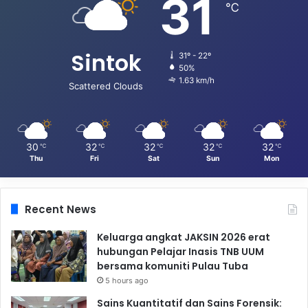
31
℃
Sintok
31º - 22º
50%
1.63 km/h
Scattered Clouds
30
32
32
32
32
℃
℃
℃
℃
℃
Thu
Fri
Sat
Sun
Mon
Recent News
Keluarga angkat JAKSIN 2026 erat
hubungan Pelajar Inasis TNB UUM
bersama komuniti Pulau Tuba
5 hours ago
Sains Kuantitatif dan Sains Forensik: