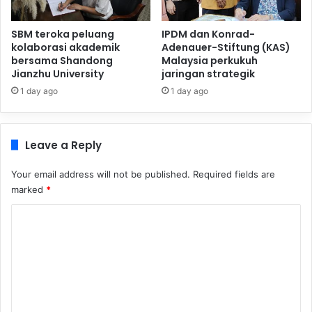
SBM teroka peluang
IPDM dan Konrad-
kolaborasi akademik
Adenauer-Stiftung (KAS)
bersama Shandong
Malaysia perkukuh
Jianzhu University
jaringan strategik
1 day ago
1 day ago
Leave a Reply
Your email address will not be published.
Required fields are
marked
*
C
o
m
m
e