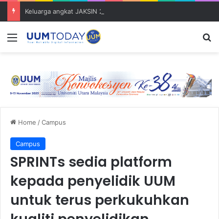
Keluarga angkat JAKSIN 2026 erat hubungan Pelajar Inasis TNB UUM bersama komuniti Pulau Tuba
Menu
S
Home
/
Campus
Campus
SPRINTs sedia platform
kepada penyelidik UUM
untuk terus perkukuhkan