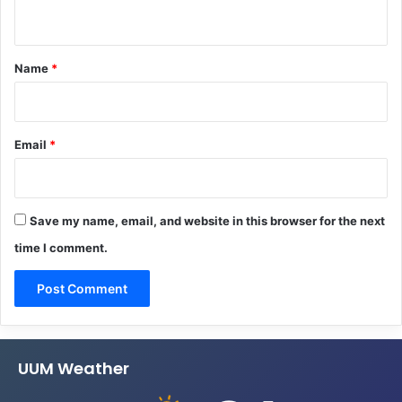
n
t
*
Name
*
Email
*
Save my name, email, and website in this browser for the next
time I comment.
UUM Weather