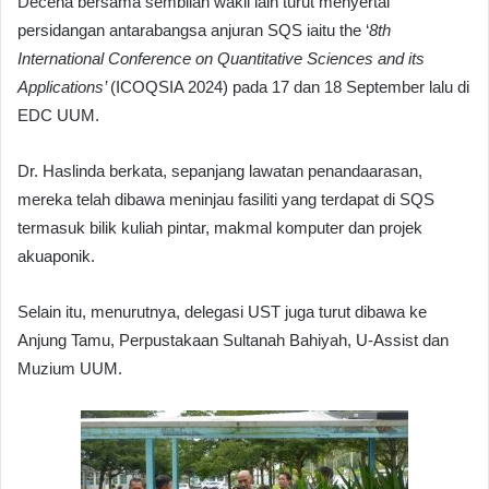
Decena bersama sembilan wakil lain turut menyertai
persidangan antarabangsa anjuran SQS iaitu the ‘
8th
International Conference on Quantitative Sciences and its
Applications’
(ICOQSIA 2024) pada 17 dan 18 September lalu di
EDC UUM.
Dr. Haslinda berkata, sepanjang lawatan penandaarasan,
mereka telah dibawa meninjau fasiliti yang terdapat di SQS
termasuk bilik kuliah pintar, makmal komputer dan projek
akuaponik.
Selain itu, menurutnya, delegasi UST juga turut dibawa ke
Anjung Tamu, Perpustakaan Sultanah Bahiyah, U-Assist dan
Muzium UUM.