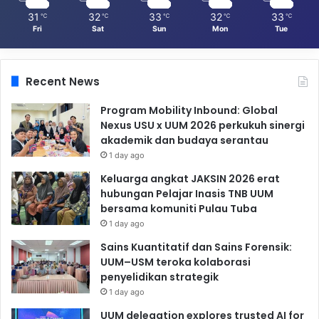
31
32
33
32
33
℃
℃
℃
℃
℃
Fri
Sat
Sun
Mon
Tue
Recent News
Program Mobility Inbound: Global
Nexus USU x UUM 2026 perkukuh sinergi
akademik dan budaya serantau
1 day ago
Keluarga angkat JAKSIN 2026 erat
hubungan Pelajar Inasis TNB UUM
bersama komuniti Pulau Tuba
1 day ago
Sains Kuantitatif dan Sains Forensik:
UUM–USM teroka kolaborasi
penyelidikan strategik
1 day ago
UUM delegation explores trusted AI for