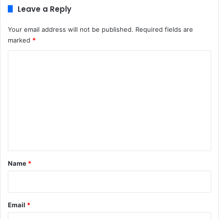
Leave a Reply
Your email address will not be published.
Required fields are
marked
*
C
o
m
m
e
n
t
*
Name
*
Email
*