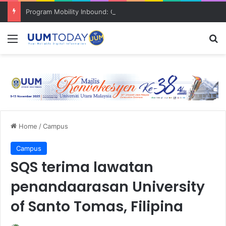
Program Mobility Inbound: Global Nexus USU x UUM 2026 perkukuh sinergi akademik dan budaya serantau
Menu
S
Home
/
Campus
Campus
SQS terima lawatan
penandaarasan University
of Santo Tomas, Filipina