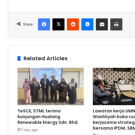
Facebook
X
Reddit
Messenger
Share via Email
Print
Share
Related Articles
TeSCE, STML terima
Lawatan kerja UMN
kunjungan Hualang
Washliyah buka ru
Renewable Energy Sdn. Bhd.
kerjasama strateg
bersama IPDM, SB
1 day ago