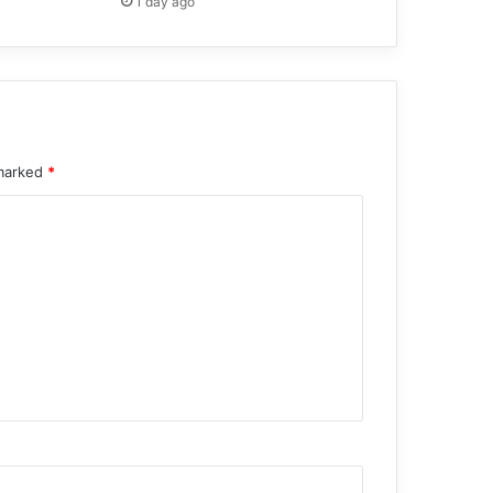
1 day ago
 marked
*