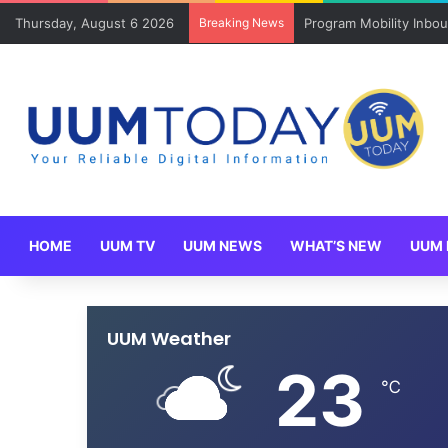
Thursday, August 6 2026
Breaking News
Program Mobility Inbo
HOME
UUM TV
UUM NEWS
WHAT’S NEW
UUM 
UUM Weather
23
℃