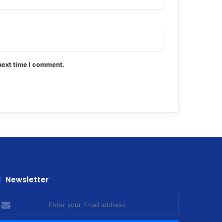
next time I comment.
Newsletter
nter
our
mail