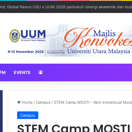
und: Global Nexus USU x UUM 2026 perkukuh sinergi akademik dan bud
FM
EVENTS
Home
/
Campus
/
STEM Camp MOSTI – Kem Intelektual Mu
Campus
STEM Camp MOSTI