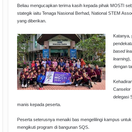
Beliau mengucapkan terima kasih kepada pihak MOSTI seba
stategik iaitu Tenaga Nasional Berhad, National STEM Ass
yang diberikan.
Katanya, 
pendekat
based lea
learning
),
dengan t
Kehadiran
Canselor
delegasi
manis kepada peserta.
Peserta seterusnya menaiki bas mengelilingi kampus untu
mengikuti program di bangunan SQS.