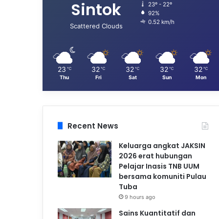
Sintok
23º - 22º
92%
0.52 km/h
Scattered Clouds
23
32
32
32
32
℃
℃
℃
℃
℃
Thu
Fri
Sat
Sun
Mon
Recent News
Keluarga angkat JAKSIN
2026 erat hubungan
Pelajar Inasis TNB UUM
bersama komuniti Pulau
Tuba
9 hours ago
Sains Kuantitatif dan