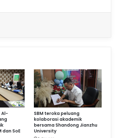
 Al-
SBM teroka peluang
ang
kolaborasi akademik
ik
bersama Shandong Jianzhu
M dan SoE
University