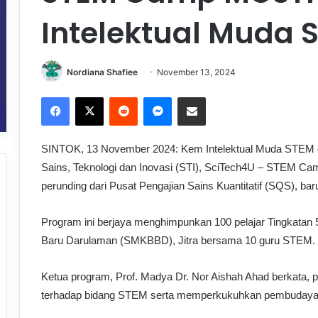
Intelektual Muda 
Nordiana Shafiee
November 13, 2024
Facebook
X
Reddit
Messenger
Share via Email
SINTOK, 13 November 2024: Kem Intelektual Muda STEM
Sains, Teknologi dan Inovasi (STI), SciTech4U – STEM C
perunding dari Pusat Pengajian Sains Kuantitatif (SQS), baru
Program ini berjaya menghimpunkan 100 pelajar Tingkata
Baru Darulaman (SMKBBD), Jitra bersama 10 guru STEM.
Ketua program, Prof. Madya Dr. Nor Aishah Ahad berkata, pr
terhadap bidang STEM serta memperkukuhkan pembudayaa