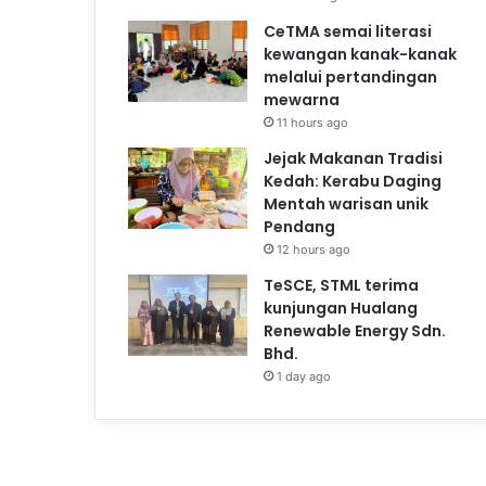
CeTMA semai literasi
kewangan kanak-kanak
melalui pertandingan
mewarna
11 hours ago
Jejak Makanan Tradisi
Kedah: Kerabu Daging
Mentah warisan unik
Pendang
12 hours ago
TeSCE, STML terima
kunjungan Hualang
Renewable Energy Sdn.
Bhd.
1 day ago