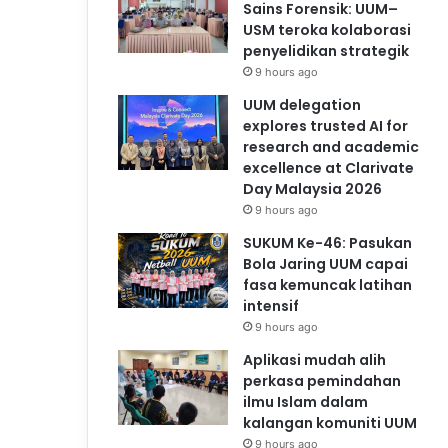
Sains Forensik: UUM–
USM teroka kolaborasi
penyelidikan strategik
9 hours ago
UUM delegation
explores trusted AI for
research and academic
excellence at Clarivate
Day Malaysia 2026
9 hours ago
SUKUM Ke-46: Pasukan
Bola Jaring UUM capai
fasa kemuncak latihan
intensif
9 hours ago
Aplikasi mudah alih
perkasa pemindahan
ilmu Islam dalam
kalangan komuniti UUM
9 hours ago