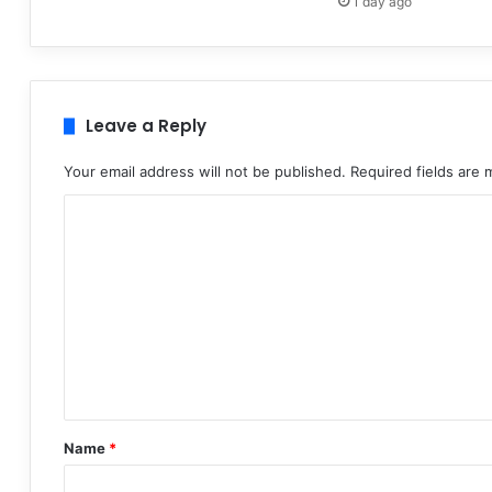
1 day ago
Leave a Reply
Your email address will not be published.
Required fields are
C
o
m
m
e
n
t
*
Name
*