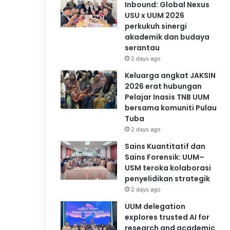
Inbound: Global Nexus
USU x UUM 2026
perkukuh sinergi
akademik dan budaya
serantau
2 days ago
Keluarga angkat JAKSIN
2026 erat hubungan
Pelajar Inasis TNB UUM
bersama komuniti Pulau
Tuba
2 days ago
Sains Kuantitatif dan
Sains Forensik: UUM–
USM teroka kolaborasi
penyelidikan strategik
2 days ago
UUM delegation
explores trusted AI for
research and academic