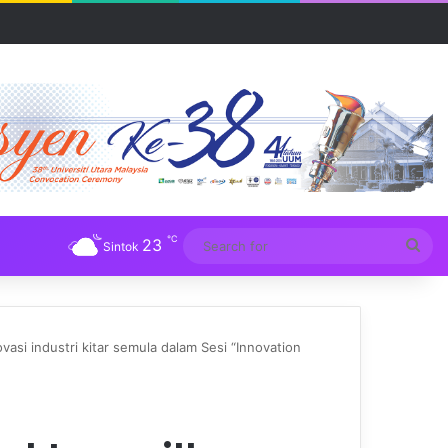
R UUM
℃
23
Sea
Sintok
for
vasi industri kitar semula dalam Sesi “Innovation