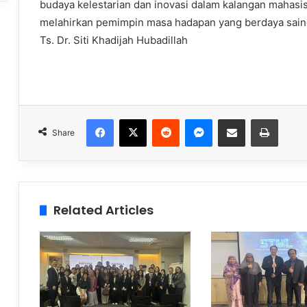
budaya kelestarian dan inovasi dalam kalangan mahasis
melahirkan pemimpin masa hadapan yang berdaya saing
Ts. Dr. Siti Khadijah Hubadillah
Facebook
X
Reddit
Messenger
Share via Email
Print
Share
Related Articles