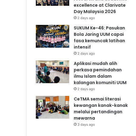
excellence at Clarivate
Day Malaysia 2026
2 days ago
SUKUM Ke-46: Pasukan
Bola Jaring UUM capai
fasa kemuncak latihan
intensif
2 days ago
Aplikasi mudah alih
perkasa pemindahan
ilmu Islam dalam
kalangan komuniti UUM
2 days ago
CeTMA semai literasi
kewangan kanak-kanak
melalui pertandingan
mewarna
3 days ago