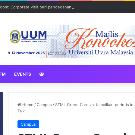
oom: Corporate visit beri pendedahan dunia korporat kepada PELAJA
FM
EVENTS
Home
/
Campus
/
STML Green Carnival tampilkan perintis ino
Talk”
Campus