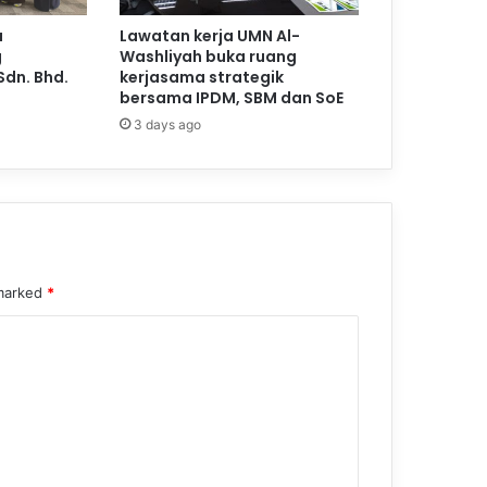
a
Lawatan kerja UMN Al-
g
Washliyah buka ruang
Sdn. Bhd.
kerjasama strategik
bersama IPDM, SBM dan SoE
3 days ago
 marked
*