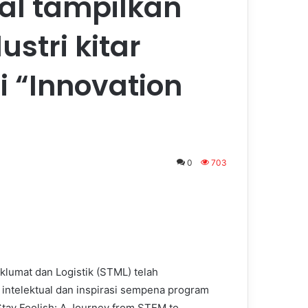
al tampilkan
ustri kitar
 “Innovation
0
703
lumat dan Logistik (STML) telah
ntelektual dan inspirasi sempena program
Stay Foolish: A Journey from STEM to