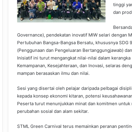
tinggi y
dan prod
Bersanda
Governance), pendekatan inovatif MIW selari denga
Pertubuhan Bangsa-Bangsa Bersatu, khususnya SDG 9 (In
(Penggunaan dan Pengeluaran Bertanggungjawab) dan 
Inisiatif ini turut mengangkat nilai-nilai dalam kerang
Kemampanan, Kesejahteraan, dan Inovasi, selaras den
mampan berasaskan ilmu dan nilai.
Sesi yang disertai oleh pelajar daripada pelbagai disi
kepada konsep ekonomi kitaran, potensi keusahawanan h
Peserta turut menunjukkan minat dan komitmen untuk
perubahan sosial dan alam sekitar.
STML Green Carnival terus memainkan peranan penting