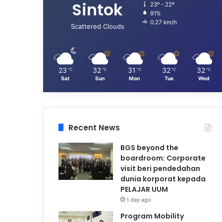
Sintok
23º - 22º
91%
0.27 km/h
Scattered Clouds
23
32
31
32
32
℃
℃
℃
℃
℃
Sat
Sun
Mon
Tue
Wed
Recent News
BGS beyond the
boardroom: Corporate
visit beri pendedahan
dunia korporat kepada
PELAJAR UUM
1 day ago
Program Mobility