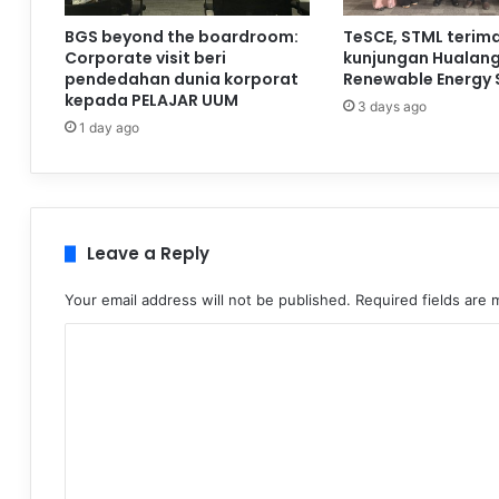
BGS beyond the boardroom:
TeSCE, STML terim
Corporate visit beri
kunjungan Hualan
pendedahan dunia korporat
Renewable Energy 
kepada PELAJAR UUM
3 days ago
1 day ago
Leave a Reply
Your email address will not be published.
Required fields are
C
o
m
m
e