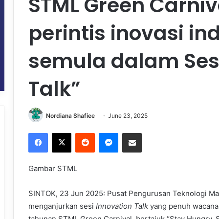
STML Green Carniv
perintis inovasi ind
semula dalam Sesi
Talk”
Nordiana Shafiee
June 23, 2025
Facebook
X
Reddit
Messenger
Share via Email
Gambar STML
SINTOK, 23 Jun 2025: Pusat Pengurusan Teknologi Mak
menganjurkan sesi
Innovation Talk
yang penuh wacana i
tahunan STML Green Carnival, bertajuk “Stay Hungry, 