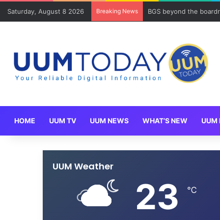
Saturday, August 8 2026
Breaking News
BGS beyond the boardr
HOME
UUM TV
UUM NEWS
WHAT’S NEW
UUM 
UUM Weather
23
℃