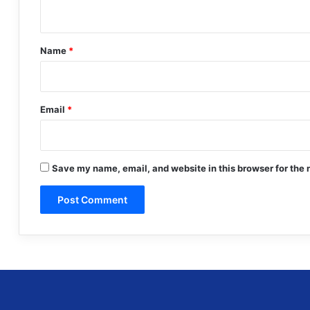
n
t
*
Name
*
Email
*
Save my name, email, and website in this browser for the 