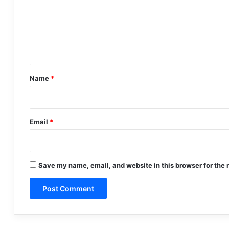
m
e
n
t
*
Name
*
Email
*
Save my name, email, and website in this browser for the 