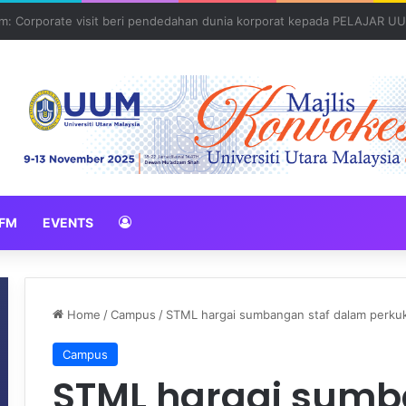
: Global Nexus USU x UUM 2026 perkukuh sinergi akademik dan budaya
FM
EVENTS
Home
/
Campus
/
STML hargai sumbangan staf dalam perku
Campus
STML hargai sumb