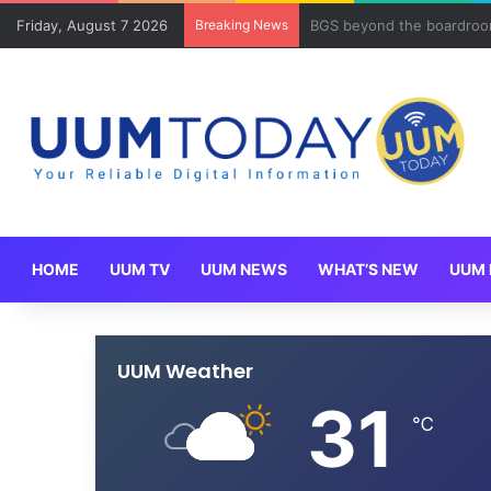
Friday, August 7 2026
Breaking News
Program Mobility Inbound
HOME
UUM TV
UUM NEWS
WHAT’S NEW
UUM 
UUM Weather
31
℃