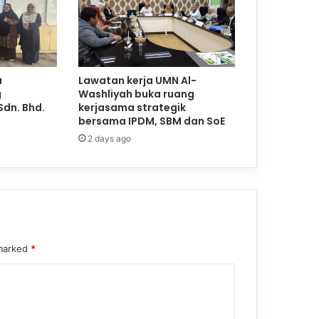
a
Lawatan kerja UMN Al-
g
Washliyah buka ruang
Sdn. Bhd.
kerjasama strategik
bersama IPDM, SBM dan SoE
2 days ago
 marked
*