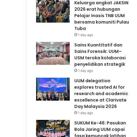
Keluarga angkat JAKSIN
2026 erat hubungan
Pelajar Inasis TNB UUM
bersama komuniti Pulau
Tuba
1 day ago
Sains Kuantitatif dan
Sains Forensik: UUM–
USM teroka kolaborasi
penyelidikan strategik
1 day ago
UUM delegation
explores trusted AI for
research and academic
excellence at Clarivate
Day Malaysia 2026
1 day ago
SUKUM Ke-46: Pasukan
Bola Jaring UUM capai
fasa kemuncak latihan