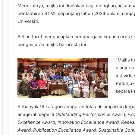
Menurutnya, majlis ini diadakan bagi menghargai sum
pentadbiran STML sepanjang tahun 2024 dalam menjaya
Universiti.
Beliau turut mengucapkan penghargaan kepada urus s
penganjuran majlis berprestij ini.
“Majlis i
dianjurka
individu
Petunjuk
secara k
Sebanyak 19 kategori anugerah telah disampaikan ke
anugerah seperti
Outstanding Performance Award, Exce
Excellence Award, Innovation Excellence Award, Resea
Award, Publication Excellence Award, Sustainable Co