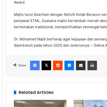
Award.
Majlis turut diserikan dengan Aktiviti Kotak Beracun 
penjawat STML. Suasana majlis bertambah meriah den
bertemakan tradisional, memperlihatkan semangat keb
Dr. Mohamed Najib berharap agar kejayaan dan semang
diperkukuh pada tahun 2025 dan seterusnya. – Salina A
Facebook
X
Reddit
Messenger
Share via Email
Print
Share
Related Articles