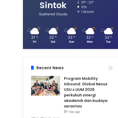
Sintok
31º - 22º
51%
1.18 km/h
Scattered Clouds
31
32
33
32
33
℃
℃
℃
℃
℃
Fri
Sat
Sun
Mon
Tue
Recent News
Program Mobility
Inbound: Global Nexus
USU x UUM 2026
perkukuh sinergi
akademik dan budaya
serantau
1 day ago