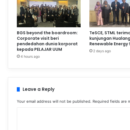
BGS beyond the boardroom:
TeSCE, STML terim
Corporate visit beri
kunjungan Hualan
pendedahan dunia korporat
Renewable Energy 
kepada PELAJAR UUM
2 days ago
4 hours ago
Leave a Reply
Your email address will not be published.
Required fields are
C
o
m