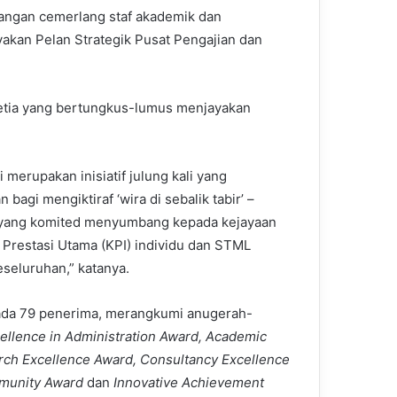
bangan cemerlang staf akademik dan
kan Pelan Strategik Pusat Pengajian dan
etia yang bertungkus-lumus menjayakan
ni merupakan inisiatif julung kali yang
n bagi mengiktiraf ‘wira di sebalik tabir’ –
 yang komited menyumbang kepada kejayaan
 Prestasi Utama (KPI) individu dan STML
eseluruhan,” katanya.
pada 79 penerima, merangkumi anugerah-
llence in Administration Award, Academic
rch Excellence Award, Consultancy Excellence
mmunity Award
dan
Innovative Achievement