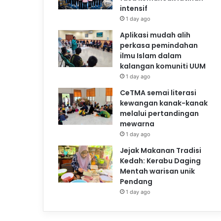
intensif
1 day ago
Aplikasi mudah alih
perkasa pemindahan
ilmu Islam dalam
kalangan komuniti UUM
1 day ago
CeTMA semai literasi
kewangan kanak-kanak
melalui pertandingan
mewarna
1 day ago
Jejak Makanan Tradisi
Kedah: Kerabu Daging
Mentah warisan unik
Pendang
1 day ago