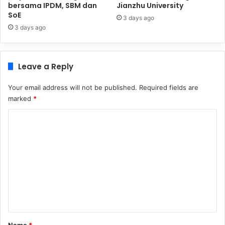
bersama IPDM, SBM dan
Jianzhu University
SoE
3 days ago
3 days ago
Leave a Reply
Your email address will not be published.
Required fields are
marked
*
C
o
m
m
e
n
t
*
Name
*