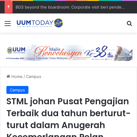
BGS beyond the boardroom: Corporate visit beri pendedahan dunia korporat kepada PELAJAR UUM
Menu
S
Home
/
Campus
Campus
STML johan Pusat Pengajian
Terbaik dua tahun berturut-
turut dalam Anugerah