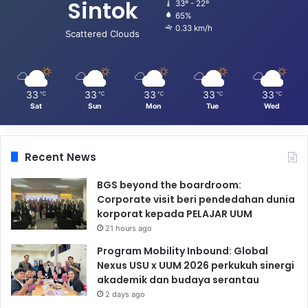
Sintok
33º - 22º
65%
0.33 km/h
Scattered Clouds
33
33
33
33
33
℃
℃
℃
℃
℃
Sat
Sun
Mon
Tue
Wed
Recent News
BGS beyond the boardroom:
Corporate visit beri pendedahan dunia
korporat kepada PELAJAR UUM
21 hours ago
Program Mobility Inbound: Global
Nexus USU x UUM 2026 perkukuh sinergi
akademik dan budaya serantau
2 days ago