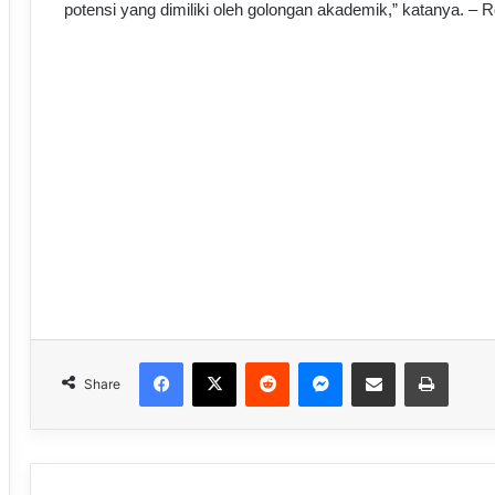
potensi yang dimiliki oleh golongan akademik,” katanya. – R
Facebook
X
Reddit
Messenger
Share via Email
Print
Share