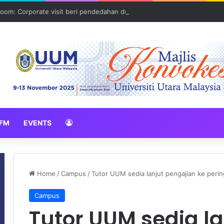
oom: Corporate visit beri pendedahan dunia korporat kepada PELAJA
FM
EVENTS
Home
/
Campus
/
Tutor UUM sedia lanjut pengajian ke peri
Campus
Tutor UUM sedia l