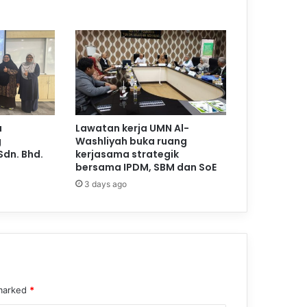
a
Lawatan kerja UMN Al-
g
Washliyah buka ruang
Sdn. Bhd.
kerjasama strategik
bersama IPDM, SBM dan SoE
3 days ago
 marked
*