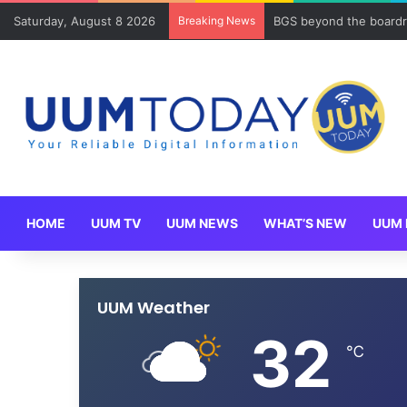
Saturday, August 8 2026
Breaking News
BGS beyond the boardr
HOME
UUM TV
UUM NEWS
WHAT’S NEW
UUM 
UUM Weather
32
℃