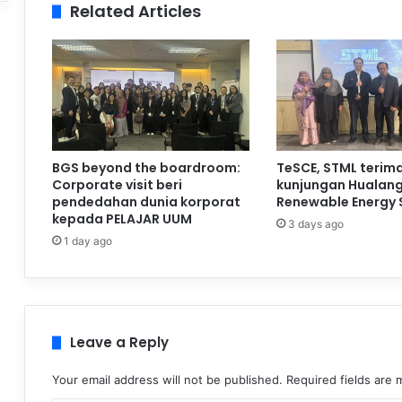
Related Articles
BGS beyond the boardroom:
TeSCE, STML terim
Corporate visit beri
kunjungan Hualan
pendedahan dunia korporat
Renewable Energy 
kepada PELAJAR UUM
3 days ago
1 day ago
Leave a Reply
Your email address will not be published.
Required fields are