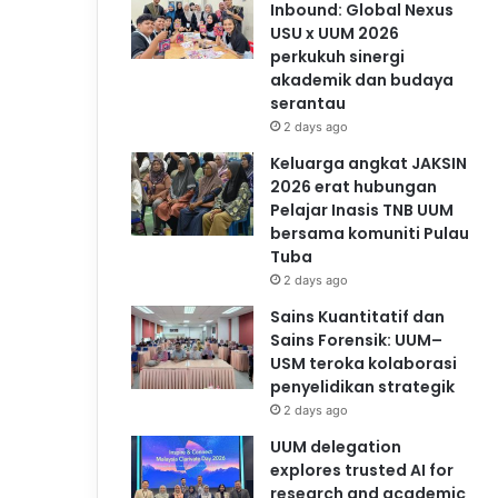
Inbound: Global Nexus
USU x UUM 2026
perkukuh sinergi
akademik dan budaya
serantau
2 days ago
Keluarga angkat JAKSIN
2026 erat hubungan
Pelajar Inasis TNB UUM
bersama komuniti Pulau
Tuba
2 days ago
Sains Kuantitatif dan
Sains Forensik: UUM–
USM teroka kolaborasi
penyelidikan strategik
2 days ago
UUM delegation
explores trusted AI for
research and academic