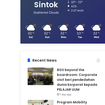
Sintok
32º - 22º
42%
2.07 km/h
Scattered Clouds
32
32
32
33
32
℃
℃
℃
℃
℃
Sat
Sun
Mon
Tue
Wed
Recent News
BGS beyond the
boardroom: Corporate
visit beri pendedahan
dunia korporat kepada
PELAJAR UUM
1 day ago
Program Mobility