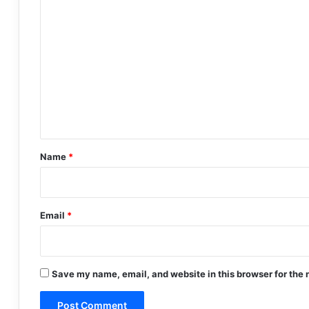
C
o
m
m
e
n
t
*
Name
*
Email
*
Save my name, email, and website in this browser for the 