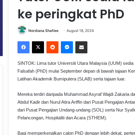
ke peringkat PhD
Nordiana Shafiee
August 18, 2024
Facebook
X
Reddit
Messenger
Share via Email
SINTOK: Lima tutor Universiti Utara Malaysia (UUM) sedia 
Falsafah (PhD) mulai September depan di bawah tajaan Kem
Latihan Akademik Bumiputera (SLAB) serta tajaan luar.
Mereka terdiri daripada Muhammad Asyraf Wajdi Zakaria d
Abdul Kadir dan Nurul Atira Ariffin dari Pusat Pengajian A
dari Pusat Pengajian Undang-undang (SOL) serta Nur Syaf
Pelancongan, Hospitaliti dan Acara (STHEM).
Bagi memperkenalkan calon PhD dengan lebih dekat, pert