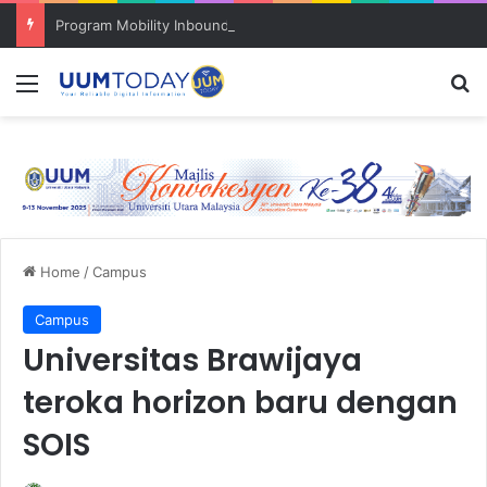
Program Mobility Inbound: Global Nexus USU x UUM 2026 perkukuh sinergi akademik dan budaya serantau
Menu
S
Home
/
Campus
Campus
Universitas Brawijaya
teroka horizon baru dengan
SOIS