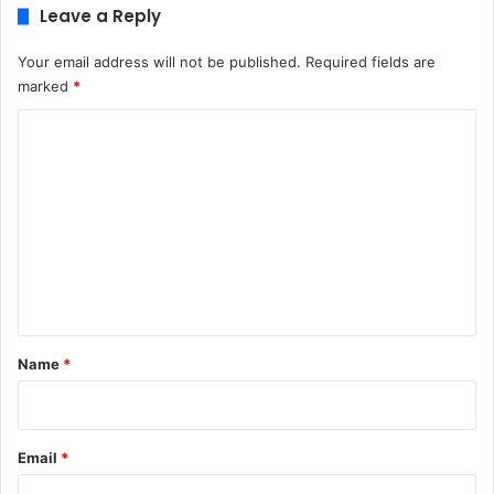
Leave a Reply
Your email address will not be published.
Required fields are
marked
*
C
o
m
m
e
n
t
*
Name
*
Email
*