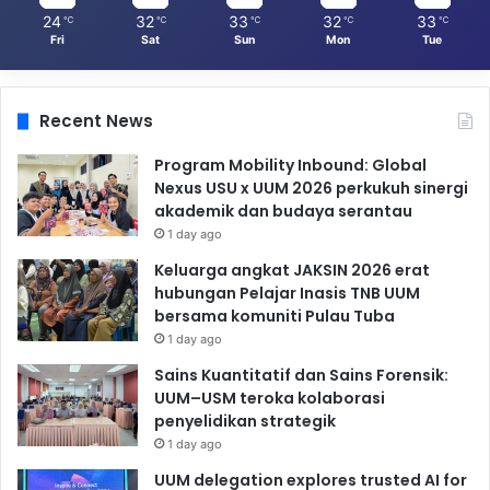
24
32
33
32
33
℃
℃
℃
℃
℃
Fri
Sat
Sun
Mon
Tue
Recent News
Program Mobility Inbound: Global
Nexus USU x UUM 2026 perkukuh sinergi
akademik dan budaya serantau
1 day ago
Keluarga angkat JAKSIN 2026 erat
hubungan Pelajar Inasis TNB UUM
bersama komuniti Pulau Tuba
1 day ago
Sains Kuantitatif dan Sains Forensik:
UUM–USM teroka kolaborasi
penyelidikan strategik
1 day ago
UUM delegation explores trusted AI for