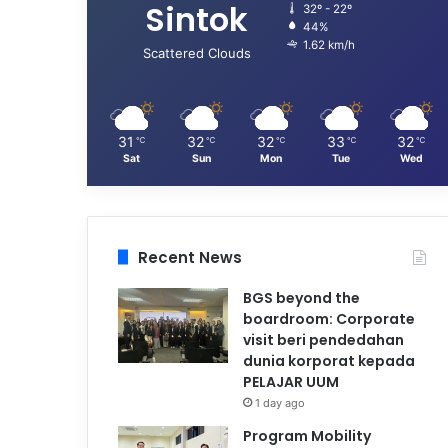
Sintok
32º - 22º
44%
1.62 km/h
Scattered Clouds
31
32
32
33
32
℃
℃
℃
℃
℃
Sat
Sun
Mon
Tue
Wed
Recent News
BGS beyond the
boardroom: Corporate
visit beri pendedahan
dunia korporat kepada
PELAJAR UUM
1 day ago
Program Mobility