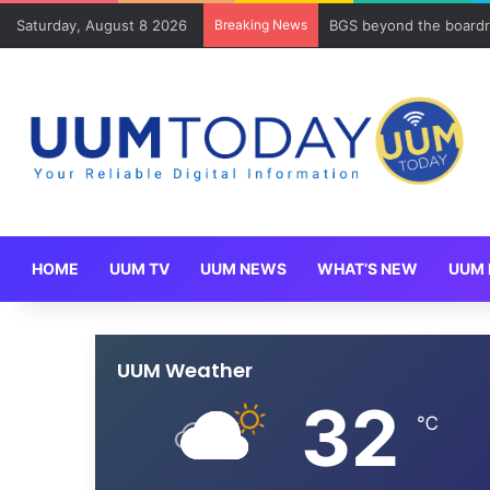
Saturday, August 8 2026
Breaking News
BGS beyond the boardr
HOME
UUM TV
UUM NEWS
WHAT’S NEW
UUM 
UUM Weather
32
℃