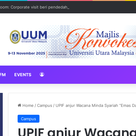
oom: Corporate visit beri pendedahan dunia korporat kepada PELAJA
FM
EVENTS
Home
/
Campus
/
UPIF anjur Wacana Minda Syariah “Emas Da
Campus
UPIF anjur Wacana