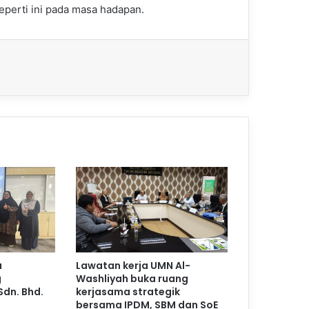
perti ini pada masa hadapan.
a
Lawatan kerja UMN Al-
g
Washliyah buka ruang
Sdn. Bhd.
kerjasama strategik
bersama IPDM, SBM dan SoE