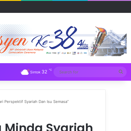
R UUM
℃
32
Sea
Sintok
for
ri Perspektif Syariah Dan Isu Semasa”
 Minda Syariah