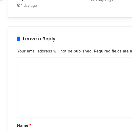
1 day ago
Leave a Reply
Your email address will not be published.
Required fields are
C
o
m
m
e
n
t
*
Name
*