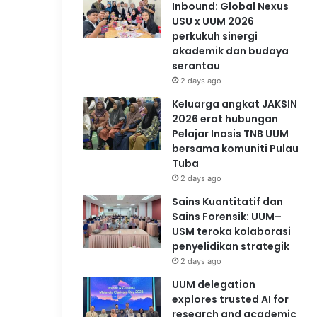
Inbound: Global Nexus
USU x UUM 2026
perkukuh sinergi
akademik dan budaya
serantau
2 days ago
Keluarga angkat JAKSIN
2026 erat hubungan
Pelajar Inasis TNB UUM
bersama komuniti Pulau
Tuba
2 days ago
Sains Kuantitatif dan
Sains Forensik: UUM–
USM teroka kolaborasi
penyelidikan strategik
2 days ago
UUM delegation
explores trusted AI for
research and academic