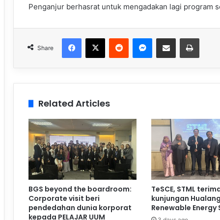
Penganjur berhasrat untuk mengadakan lagi program se
Facebook
X
Reddit
Messenger
Share via Email
Print
Share
Related Articles
BGS beyond the boardroom:
TeSCE, STML terim
Corporate visit beri
kunjungan Hualan
pendedahan dunia korporat
Renewable Energy 
kepada PELAJAR UUM
3 days ago