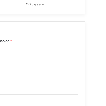
3 days ago
 marked
*