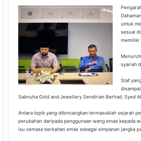
Pengarah
Dahaman@
untuk me
sesuai d
memiliki
Menurutn
syariah 
Staf yan
disampai
Sabnuha Gold and Jewellery Sendirian Berhad, Syed Ab
Antara topik yang dibincangkan termasuklah sejarah 
perubahan daripada penggunaan wang emas kepada wang
isu semasa berkaitan emas sebagai simpanan jangka p