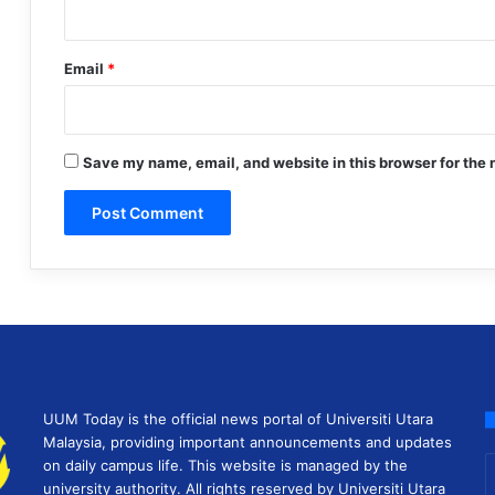
Email
*
Save my name, email, and website in this browser for the 
UUM Today is the official news portal of Universiti Utara
Malaysia, providing important announcements and updates
E
on daily campus life. This website is managed by the
y
university authority. All rights reserved by Universiti Utara