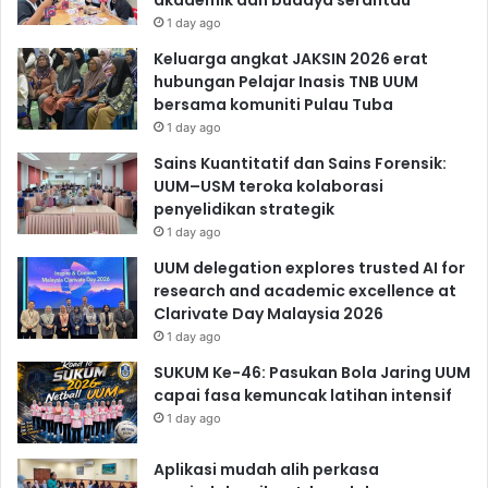
1 day ago
Keluarga angkat JAKSIN 2026 erat
hubungan Pelajar Inasis TNB UUM
bersama komuniti Pulau Tuba
1 day ago
Sains Kuantitatif dan Sains Forensik:
UUM–USM teroka kolaborasi
penyelidikan strategik
1 day ago
UUM delegation explores trusted AI for
research and academic excellence at
Clarivate Day Malaysia 2026
1 day ago
SUKUM Ke-46: Pasukan Bola Jaring UUM
capai fasa kemuncak latihan intensif
1 day ago
Aplikasi mudah alih perkasa