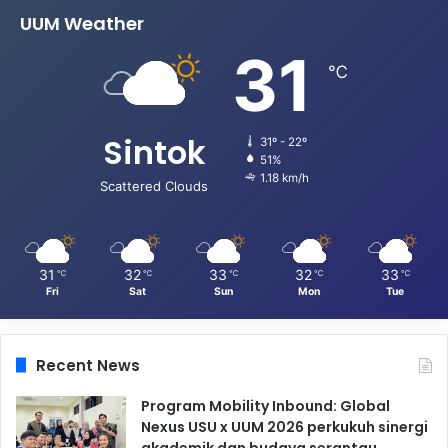
UUM Weather
31
℃
Sintok
31º - 22º
51%
1.18 km/h
Scattered Clouds
31
32
33
32
33
℃
℃
℃
℃
℃
Fri
Sat
Sun
Mon
Tue
Recent News
Program Mobility Inbound: Global
Nexus USU x UUM 2026 perkukuh sinergi
akademik dan budaya serantau