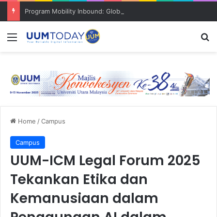
Program Mobility Inbound: Global Nexus USU x UUM 2026 perkukuh sinergi akademik dan budaya serantau
Menu
S
Home
/
Campus
Campus
UUM-ICM Legal Forum 2025
Tekankan Etika dan
Kemanusiaan dalam