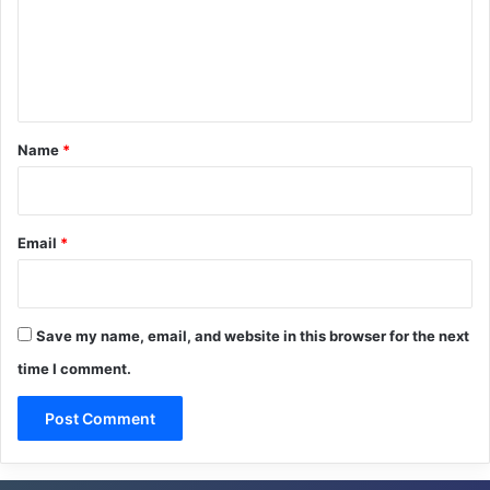
m
e
n
t
*
Name
*
Email
*
Save my name, email, and website in this browser for the next
time I comment.