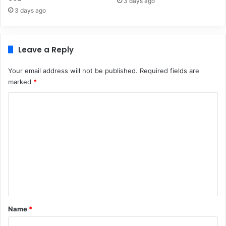
3 days ago
3 days ago
Leave a Reply
Your email address will not be published.
Required fields are
marked
*
C
o
m
m
e
n
t
*
Name
*