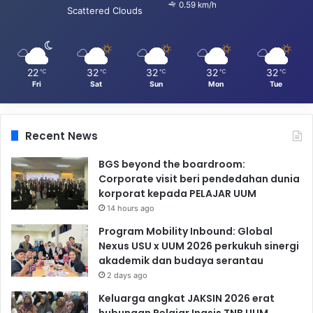
0.59 km/h
Scattered Clouds
22
32
32
32
32
℃
℃
℃
℃
℃
Fri
Sat
Sun
Mon
Tue
Recent News
BGS beyond the boardroom:
Corporate visit beri pendedahan dunia
korporat kepada PELAJAR UUM
14 hours ago
Program Mobility Inbound: Global
Nexus USU x UUM 2026 perkukuh sinergi
akademik dan budaya serantau
2 days ago
Keluarga angkat JAKSIN 2026 erat
hubungan Pelajar Inasis TNB UUM