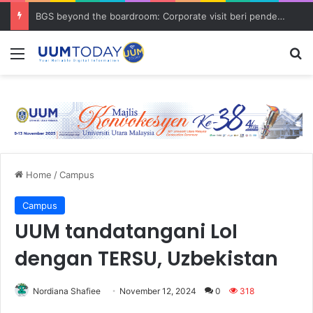
BGS beyond the boardroom: Corporate visit beri pendedahan dunia korporat kepada PELAJAR UUM
Menu
S
Home
/
Campus
Campus
UUM tandatangani LoI
dengan TERSU, Uzbekistan
Nordiana Shafiee
November 12, 2024
0
318