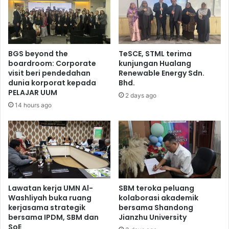
BGS beyond the
TeSCE, STML terima
boardroom: Corporate
kunjungan Hualang
visit beri pendedahan
Renewable Energy Sdn.
dunia korporat kepada
Bhd.
PELAJAR UUM
2 days ago
14 hours ago
Lawatan kerja UMN Al-
SBM teroka peluang
Washliyah buka ruang
kolaborasi akademik
kerjasama strategik
bersama Shandong
bersama IPDM, SBM dan
Jianzhu University
SoE