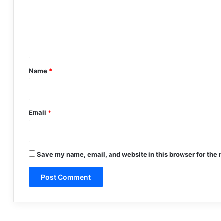
m
e
n
t
*
Name
*
Email
*
Save my name, email, and website in this browser for the 