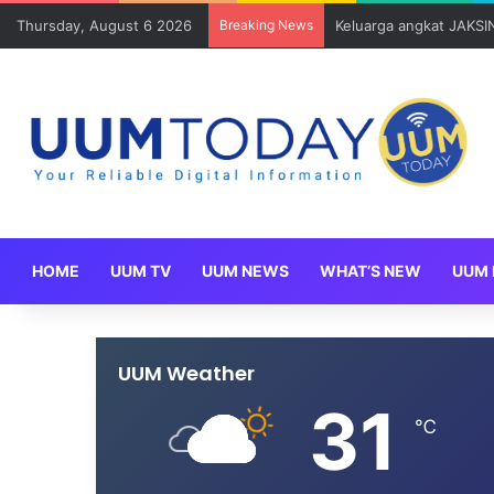
Thursday, August 6 2026
Breaking News
Sains Kuantitatif dan 
HOME
UUM TV
UUM NEWS
WHAT’S NEW
UUM 
UUM Weather
31
℃