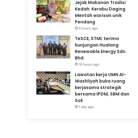
Jejak Makanan Tradisi
Kedah: Kerabu Daging
Mentah warisan unik
Pendang
4 hours ago
TeSCE, STML terima
kunjungan Hualang
Renewable Energy Sdn.
Bhd.
19 hours ago
Lawatan kerja UMN Al-
Washliyah buka ruang
kerjasama strategik
bersama IPDM, SBM dan
SoE
1 day ago