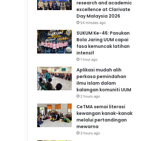
research and academic
excellence at Clarivate
Day Malaysia 2026
54 minutes ago
SUKUM Ke-46: Pasukan
Bola Jaring UUM capai
fasa kemuncak latihan
intensif
1 hour ago
Aplikasi mudah alih
perkasa pemindahan
ilmu Islam dalam
kalangan komuniti UUM
2 hours ago
CeTMA semai literasi
kewangan kanak-kanak
melalui pertandingan
mewarna
3 hours ago