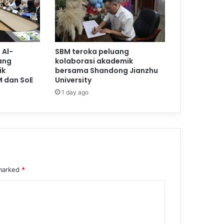
 Al-
SBM teroka peluang
ang
kolaborasi akademik
ik
bersama Shandong Jianzhu
M dan SoE
University
1 day ago
 marked
*