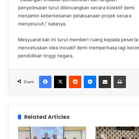
penyelesaian turut dibincangkan secara kolektif demi
menjamin keberkesanan pelaksanaan projek secara
menyeluruh,” katanya.
Mesyuarat kali ini turut memberi ruang kepada pesert
mencetuskan idea inovatif demi memperkasa lagi kece
pendidikan tinggi negara.
Facebook
X
Reddit
Messenger
Share via Email
Print
Share
Related Articles