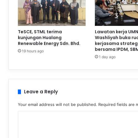
TeSCE, STML terima
Lawatan kerja UMN
kunjungan Hualang
Washliyah buka ru
Renewable Energy Sdn. Bhd.
kerjasama strateg
bersama IPDM, SB
19 hours ago
1 day ago
Leave a Reply
Your email address will not be published.
Required fields are
C
o
m