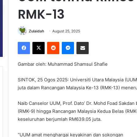
RMK-13
Zulaidah
August 25, 2025
Facebook
X
Reddit
Messenger
Share via Email
Gambar oleh: Muhammad Shamsul Shafie
SINTOK, 25 Ogos 2025: Universiti Utara Malaysia (U
juta dalam Rancangan Malaysia Ke-13 (RMK-13) meneru
Naib Canselor UUM, Prof. Dato’ Dr. Mohd Foad Sakdan 
(RMK-9) hingga Rancangan Malaysia Kedua Belas (RMK
keseluruhan berjumlah RM639.05 juta.
“UUM amat menghargai keyakinan dan sokongan