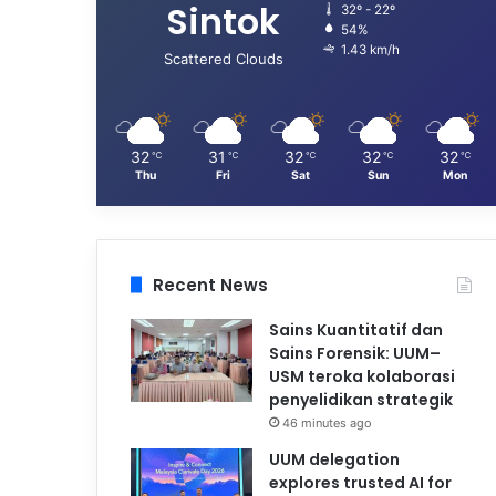
Sintok
32º - 22º
54%
1.43 km/h
Scattered Clouds
32
31
32
32
32
℃
℃
℃
℃
℃
Thu
Fri
Sat
Sun
Mon
Recent News
Sains Kuantitatif dan
Sains Forensik: UUM–
USM teroka kolaborasi
penyelidikan strategik
46 minutes ago
UUM delegation
explores trusted AI for