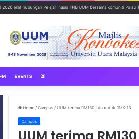
Sains Forensik: UUM–USM teroka kolaborasi penyelidikan strategik
FM
EVENTS
Home
/
Campus
/
UUM terima RM130 juta untuk RMK-13
Campus
UUM terima RM130 