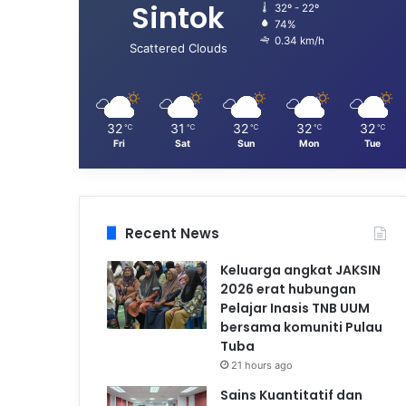
Sintok
32º - 22º
74%
0.34 km/h
Scattered Clouds
32
31
32
32
32
℃
℃
℃
℃
℃
Fri
Sat
Sun
Mon
Tue
Recent News
Keluarga angkat JAKSIN
2026 erat hubungan
Pelajar Inasis TNB UUM
bersama komuniti Pulau
Tuba
21 hours ago
Sains Kuantitatif dan