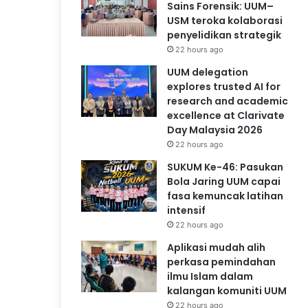
Sains Forensik: UUM–
USM teroka kolaborasi
penyelidikan strategik
22 hours ago
UUM delegation
explores trusted AI for
research and academic
excellence at Clarivate
Day Malaysia 2026
22 hours ago
SUKUM Ke-46: Pasukan
Bola Jaring UUM capai
fasa kemuncak latihan
intensif
22 hours ago
Aplikasi mudah alih
perkasa pemindahan
ilmu Islam dalam
kalangan komuniti UUM
22 hours ago