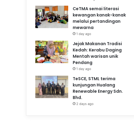
CeTMA semai literasi
kewangan kanak-kanak
melalui pertandingan
mewarna
1 day ago
Jejak Makanan Tradisi
Kedah: Kerabu Daging
Mentah warisan unik
Pendang
1 day ago
TeSCE, STML terima
kunjungan Hualang
Renewable Energy Sdn.
Bhd.
2 days ago