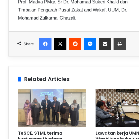
Prof. Madya PMgr. Sr Dr. Mohamad Sukeri Khalid dan
Timbalan Pengarah Pusat Zakat and Wakaf, UUM, Dr.
Mohamad Zulkarnai Ghazali.
Facebook
X
Reddit
Messenger
Share via Email
Print
Share
Related Articles
TeSCE, STML terima
Lawatan kerja UMN