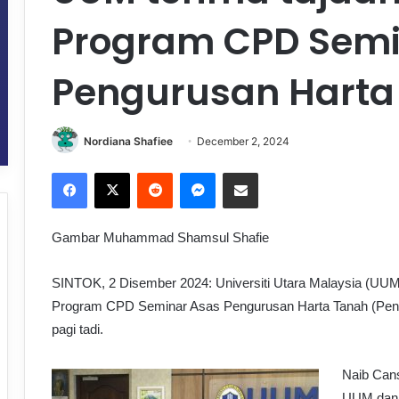
Program CPD Semi
Pengurusan Harta
Nordiana Shafiee
December 2, 2024
Facebook
X
Reddit
Messenger
Share via Email
Gambar Muhammad Shamsul Shafie
SINTOK, 2 Disember 2024: Universiti Utara Malaysia (UU
Program CPD Seminar Asas Pengurusan Harta Tanah (Pengur
pagi tadi.
Naib Cans
UUM dan M