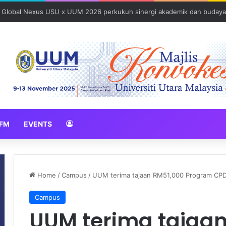
026 erat hubungan Pelajar Inasis TNB UUM bersama komuniti Pulau Tub
FM
EVENTS
Home
/
Campus
/
UUM terima tajaan RM51,000 Program CPD
Campus
UUM terima tajaan