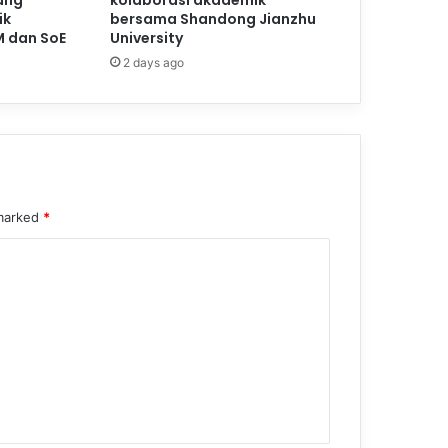
ang
kolaborasi akademik
ik
bersama Shandong Jianzhu
M dan SoE
University
2 days ago
 marked
*