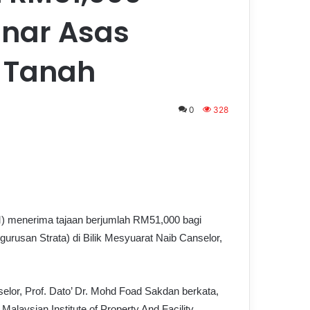
nar Asas
 Tanah
0
328
M) menerima tajaan berjumlah RM51,000 bagi
usan Strata) di Bilik Mesyuarat Naib Canselor,
elor, Prof. Dato’ Dr. Mohd Foad Sakdan berkata,
alaysian Institute of Property And Facility