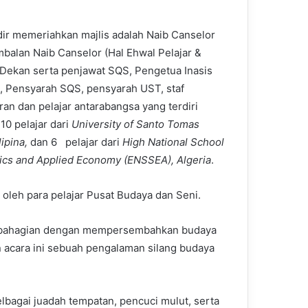
dir memeriahkan majlis adalah Naib Canselor
balan Naib Canselor (Hal Ehwal Pelajar &
 Dekan serta penjawat SQS, Pengetua Inasis
, Pensyarah SQS, pensyarah UST, staf
ran dan pelajar antarabangsa yang terdiri
10 pelajar dari
University of Santo Tomas
lipina,
dan 6 pelajar dari
High National School
stics and Applied Economy (ENSSEA), Algeria
.
 oleh para pelajar Pusat Budaya dan Seni.
il bahagian dengan mempersembahkan budaya
n acara ini sebuah pengalaman silang budaya
bagai juadah tempatan, pencuci mulut, serta