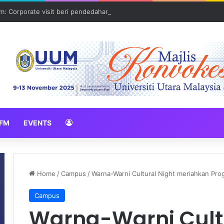
: Corporate visit beri pendedahan dunia korporat kepada PELAJAR U
FM
EVENTS
Home
/
Campus
/
Warna-Warni Cultural Night meriahkan Pro
Campus
Warna-Warni Cultu