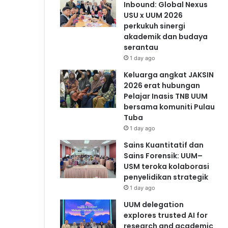
Inbound: Global Nexus
USU x UUM 2026
perkukuh sinergi
akademik dan budaya
serantau
1 day ago
Keluarga angkat JAKSIN
2026 erat hubungan
Pelajar Inasis TNB UUM
bersama komuniti Pulau
Tuba
1 day ago
Sains Kuantitatif dan
Sains Forensik: UUM–
USM teroka kolaborasi
penyelidikan strategik
1 day ago
UUM delegation
explores trusted AI for
research and academic