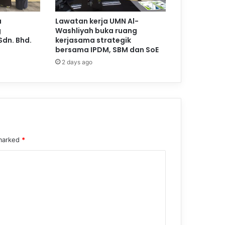
a
Lawatan kerja UMN Al-
g
Washliyah buka ruang
Sdn. Bhd.
kerjasama strategik
bersama IPDM, SBM dan SoE
2 days ago
 marked
*