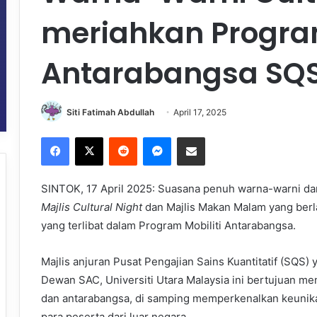
meriahkan Program
Antarabangsa SQ
Siti Fatimah Abdullah
April 17, 2025
Facebook
X
Reddit
Messenger
Share via Email
SINTOK, 17 April 2025: Suasana penuh warna-warni da
Majlis Cultural Night
dan Majlis Makan Malam yang berla
yang terlibat dalam Program Mobiliti Antarabangsa.
Majlis anjuran Pusat Pengajian Sains Kuantitatif (SQS
Dewan SAC, Universiti Utara Malaysia ini bertujuan m
dan antarabangsa, di samping memperkenalkan keunika
para peserta dari luar negara.