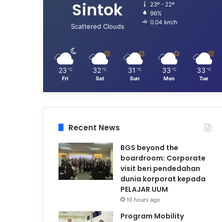
Sintok
23º - 22º
96%
0.04 km/h
Scattered Clouds
23
32
31
33
33
℃
℃
℃
℃
℃
Fri
Sat
Sun
Mon
Tue
Recent News
BGS beyond the
boardroom: Corporate
visit beri pendedahan
dunia korporat kepada
PELAJAR UUM
10 hours ago
Program Mobility