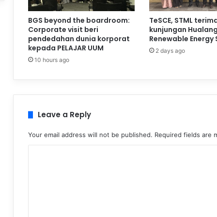
BGS beyond the boardroom:
TeSCE, STML terim
Corporate visit beri
kunjungan Hualan
pendedahan dunia korporat
Renewable Energy 
kepada PELAJAR UUM
2 days ago
10 hours ago
Leave a Reply
Your email address will not be published.
Required fields are
C
o
m
m
e