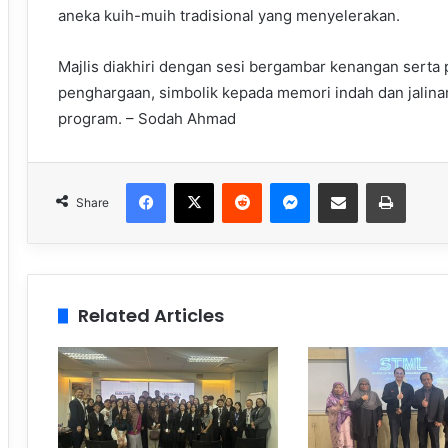
aneka kuih-muih tradisional yang menyelerakan.
Majlis diakhiri dengan sesi bergambar kenangan sert
penghargaan, simbolik kepada memori indah dan jalina
program. – Sodah Ahmad
Facebook
X
Reddit
Messenger
Share via Email
Print
Share
Related Articles