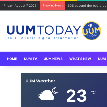
Friday, August 7 2026
Breaking News
BGS beyond the boardroom
HOME
UUM TV
UUM NEWS
WHAT’S NEW
UUM 
UUM Weather
23
℃