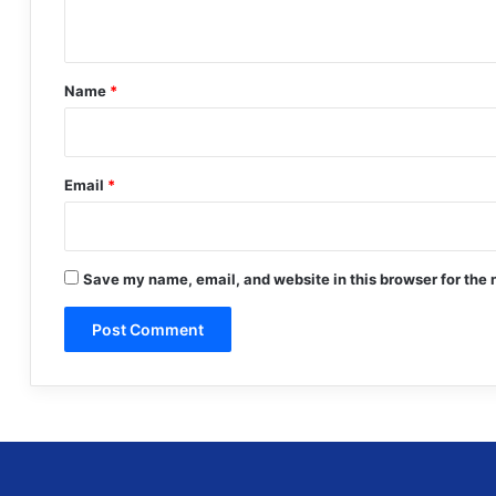
n
t
*
Name
*
Email
*
Save my name, email, and website in this browser for the 