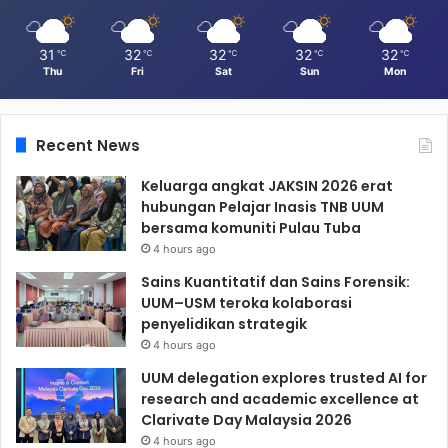
31
32
32
32
32
℃
℃
℃
℃
℃
Thu
Fri
Sat
Sun
Mon
Recent News
Keluarga angkat JAKSIN 2026 erat
hubungan Pelajar Inasis TNB UUM
bersama komuniti Pulau Tuba
4 hours ago
Sains Kuantitatif dan Sains Forensik:
UUM–USM teroka kolaborasi
penyelidikan strategik
4 hours ago
UUM delegation explores trusted AI for
research and academic excellence at
Clarivate Day Malaysia 2026
4 hours ago