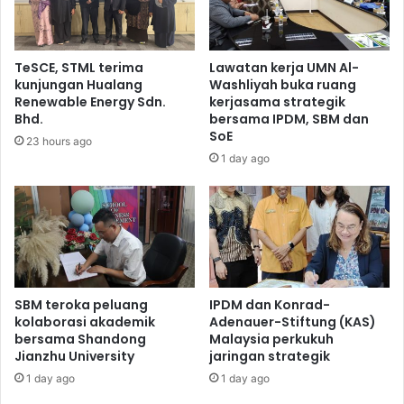
TeSCE, STML terima
Lawatan kerja UMN Al-
kunjungan Hualang
Washliyah buka ruang
Renewable Energy Sdn.
kerjasama strategik
Bhd.
bersama IPDM, SBM dan
SoE
23 hours ago
1 day ago
SBM teroka peluang
IPDM dan Konrad-
kolaborasi akademik
Adenauer-Stiftung (KAS)
bersama Shandong
Malaysia perkukuh
Jianzhu University
jaringan strategik
1 day ago
1 day ago