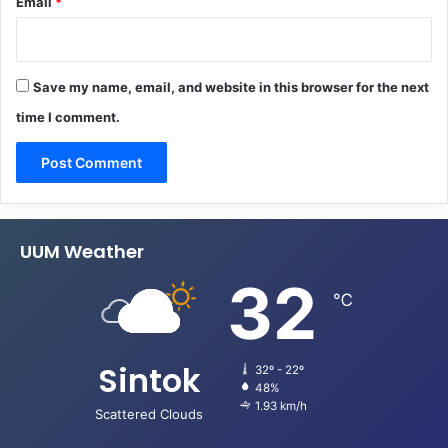
Email
*
Save my name, email, and website in this browser for the next
time I comment.
UUM Weather
32
℃
Sintok
32º - 22º
48%
1.93 km/h
Scattered Clouds