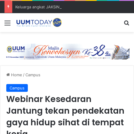
Keluarga angkat JAKSIN 2026 erat hubungan Pelajar Inasis TNB UUM bersama komuniti Pulau Tuba
Menu
S
Home
/
Campus
Campus
Webinar Kesedaran
Jantung tekan pendekatan
gaya hidup sihat di tempat