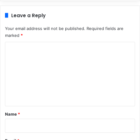
Leave a Reply
Your email address will not be published.
Required fields are
marked
*
C
o
m
m
e
n
t
*
Name
*