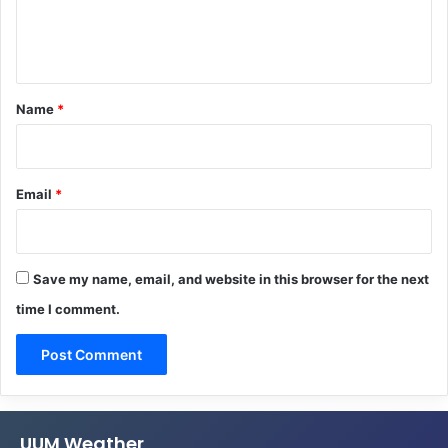
e
n
t
*
Name
*
Email
*
Save my name, email, and website in this browser for the next
time I comment.
UUM Weather