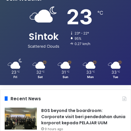
23
℃
Sintok
23º - 22º
95%
0.27 km/h
Scattered Clouds
23
32
31
33
33
℃
℃
℃
℃
℃
Fri
Sat
Sun
Mon
Tue
Recent News
BGS beyond the boardroom:
Corporate visit beri pendedahan dunia
korporat kepada PELAJAR UUM
9 hours ago