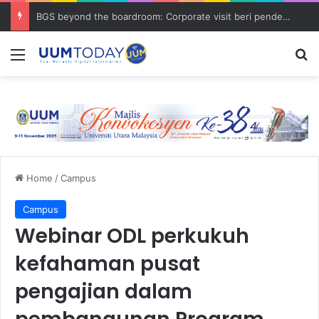
BGS beyond the boardroom: Corporate visit beri pendedahan dunia korporat kepada PELAJAR UUM
Menu
S
Home
/
Campus
Campus
Webinar ODL perkukuh
kefahaman pusat
pengajian dalam