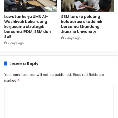
Lawatan kerja UMN Al-
SBM teroka peluang
Washliyah buka ruang
kolaborasi akademik
kerjasama strategik
bersama Shandong
bersama IPDM, SBM dan
Jianzhu University
SoE
2 days ago
2 days ago
Leave a Reply
Your email address will not be published.
Required fields are
marked
*
C
o
m
m