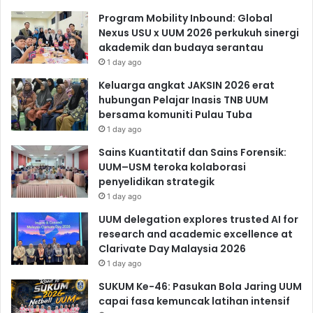
Program Mobility Inbound: Global
Nexus USU x UUM 2026 perkukuh sinergi
akademik dan budaya serantau
1 day ago
Keluarga angkat JAKSIN 2026 erat
hubungan Pelajar Inasis TNB UUM
bersama komuniti Pulau Tuba
1 day ago
Sains Kuantitatif dan Sains Forensik:
UUM–USM teroka kolaborasi
penyelidikan strategik
1 day ago
UUM delegation explores trusted AI for
research and academic excellence at
Clarivate Day Malaysia 2026
1 day ago
SUKUM Ke-46: Pasukan Bola Jaring UUM
capai fasa kemuncak latihan intensif