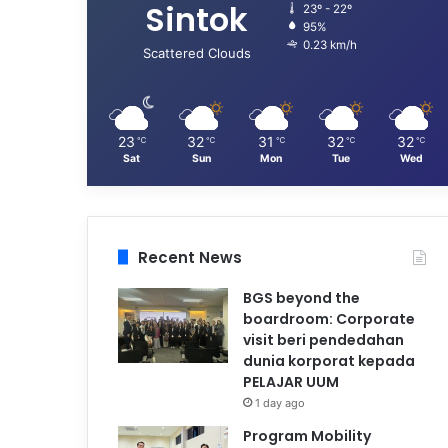
Sintok
23º - 22º
95%
0.23 km/h
Scattered Clouds
23
32
31
32
32
℃
℃
℃
℃
℃
Sat
Sun
Mon
Tue
Wed
Recent News
BGS beyond the
boardroom: Corporate
visit beri pendedahan
dunia korporat kepada
PELAJAR UUM
1 day ago
Program Mobility