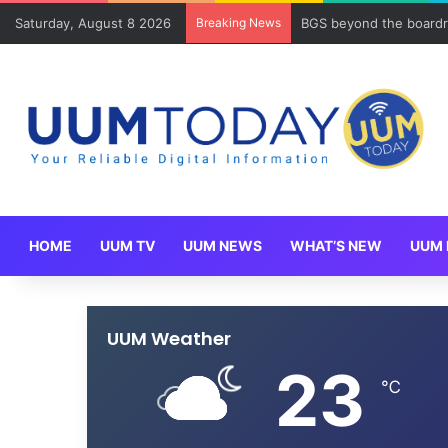
Saturday, August 8 2026
Breaking News
BGS beyond the boardr
HOME
UUM TV
UUM NEWS
WHAT’S NEW
UUM 
UUM Weather
23
℃