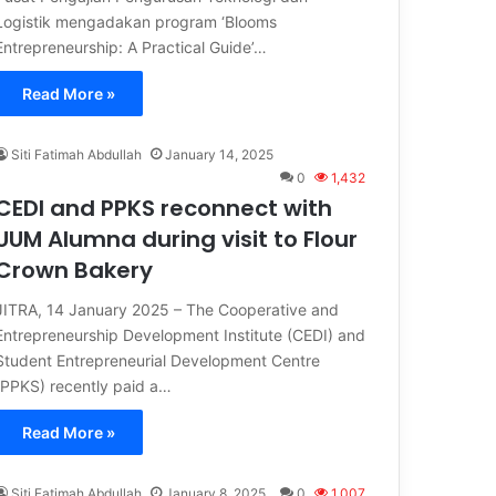
Logistik mengadakan program ‘Blooms
Entrepreneurship: A Practical Guide’…
Read More »
Siti Fatimah Abdullah
January 14, 2025
0
1,432
CEDI and PPKS reconnect with
UUM Alumna during visit to Flour
Crown Bakery
JITRA, 14 January 2025 – The Cooperative and
Entrepreneurship Development Institute (CEDI) and
Student Entrepreneurial Development Centre
(PPKS) recently paid a…
Read More »
Siti Fatimah Abdullah
January 8, 2025
0
1,007