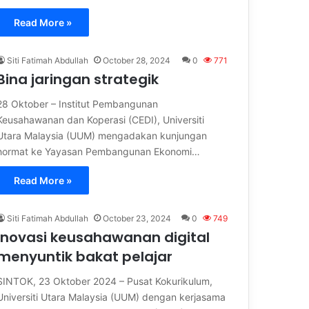
Read More »
Siti Fatimah Abdullah
October 28, 2024
0
771
Bina jaringan strategik
28 Oktober – Institut Pembangunan
Keusahawanan dan Koperasi (CEDI), Universiti
Utara Malaysia (UUM) mengadakan kunjungan
hormat ke Yayasan Pembangunan Ekonomi…
Read More »
Siti Fatimah Abdullah
October 23, 2024
0
749
Inovasi keusahawanan digital
menyuntik bakat pelajar
SINTOK, 23 Oktober 2024 – Pusat Kokurikulum,
Universiti Utara Malaysia (UUM) dengan kerjasama