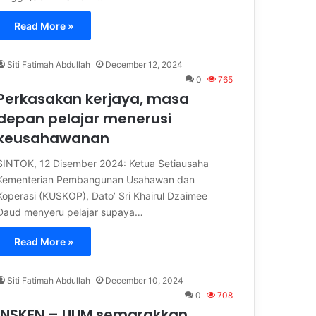
Read More »
Siti Fatimah Abdullah
December 12, 2024
0
765
Perkasakan kerjaya, masa
depan pelajar menerusi
keusahawanan
SINTOK, 12 Disember 2024: Ketua Setiausaha
Kementerian Pembangunan Usahawan dan
Koperasi (KUSKOP), Dato’ Sri Khairul Dzaimee
Daud menyeru pelajar supaya…
Read More »
Siti Fatimah Abdullah
December 10, 2024
0
708
INSKEN – UUM semarakkan