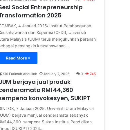
Sesi Social Entrepreneurship
Transformation 2025
GOMBAK, 4 Januari 2025: Institut Pembangunan
Keusahawanan dan Koperasi (CEDI), Universiti
Utara Malaysia (UUM) terus mengukuhkan peranan
sebagai pemangkin keusahawanan…
Read More »
Siti Fatimah Abdullah
January 7, 2025
0
745
UUM berjaya jual produk
cenderamata RM144,360
sempena konvokesyen, SUKIPT
SINTOK, 7 Januari 2025: Universiti Utara Malaysia
(UUM) berjaya menjual cenderamata sebanyak
RM144,360 sempena Sukan Institusi Pendidikan
Tinggi (SUKIPT) 2024…