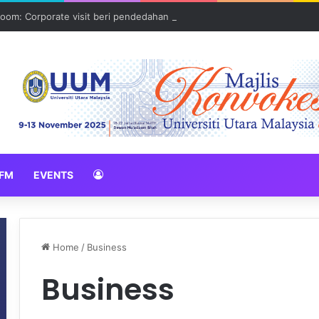
oom: Corporate visit beri pendedahan dunia korporat kepada PELAJA
FM
EVENTS
Home
/
Business
Business