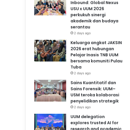
Inbound: Global Nexus
USU x UUM 2026
perkukuh sinergi
akademik dan budaya
serantau
2 days ago
Keluarga angkat JAKSIN
2026 erat hubungan
Pelajar Inasis TNB UUM
bersama komuniti Pulau
Tuba
2 days ago
Sains Kuantitatif dan
Sains Forensik: UUM–
USM teroka kolaborasi
penyelidikan strategik
2 days ago
UUM delegation
explores trusted AI for
research and academic