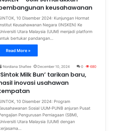
pembangunan keusahawanan
SINTOK, 10 Disember 2024: Kunjungan Hormat
Institut Keusahawanan Negara (INSKEN) Ke
Universiti Utara Malaysia (UUM) menjadi platform
untuk bertukar pandangan…
Read More »
Nordiana Shafiee
December 10, 2024
0
680
‘Sintok Milk Bun’ tarikan baru,
hasil inovasi usahawan
tempatan
SINTOK, 10 Disember 2024: Program
Keusahawanan Sosial UUM-PUNB anjuran Pusat
Pengajian Pengurusan Perniagaan (SBM),
Universiti Utara Malaysia (UUM) dengan
kerjasama…