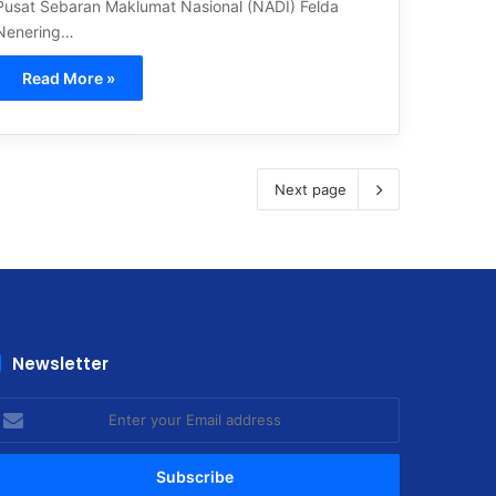
Pusat Sebaran Maklumat Nasional (NADI) Felda
Nenering…
Read More »
Next page
Newsletter
nter
our
mail
ddress