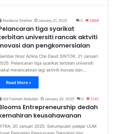
Nordiana Shafiee
January 21, 2025
0
1,609
Pelancaran tiga syarikat
terbitan universiti rancak aktviti
inovasi dan pengkomersialan
Gambar Noor Azlina Che Daud SINTOK, 21 Januari
2025: Pelancaran tiga syarikat terbitan universiti
bakal merancakkan lagi aktiviti inovasi dan…
Read More »
Siti Fatimah Abdullah
January 20, 2025
0
1,141
Blooms Entrepreneurship dedah
kemahiran keusahawanan
JITRA, 20 Januari 2025: Sekumpulan pelajar UUM
Pusat Pengajian Pengurusan Teknologi dan