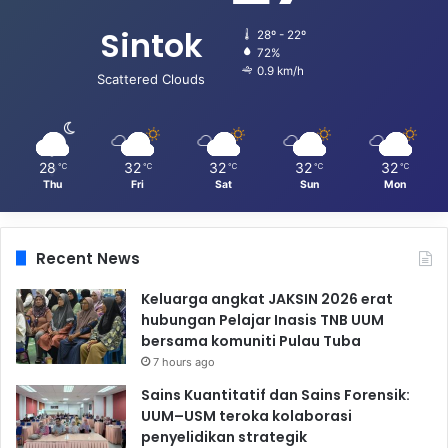
Sintok
28º - 22º
72%
0.9 km/h
Scattered Clouds
28
32
32
32
32
℃
℃
℃
℃
℃
Thu
Fri
Sat
Sun
Mon
Recent News
Keluarga angkat JAKSIN 2026 erat
hubungan Pelajar Inasis TNB UUM
bersama komuniti Pulau Tuba
7 hours ago
Sains Kuantitatif dan Sains Forensik:
UUM–USM teroka kolaborasi
penyelidikan strategik