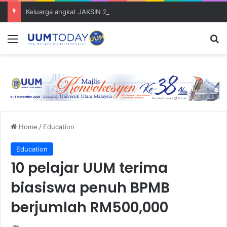
Keluarga angkat JAKSIN 2026 erat hubungan Pelajar Inasis TNB UUM bersama komuniti Pulau Tuba
Menu
S
Home
/
Education
Education
10 pelajar UUM terima
biasiswa penuh BPMB
berjumlah RM500,000