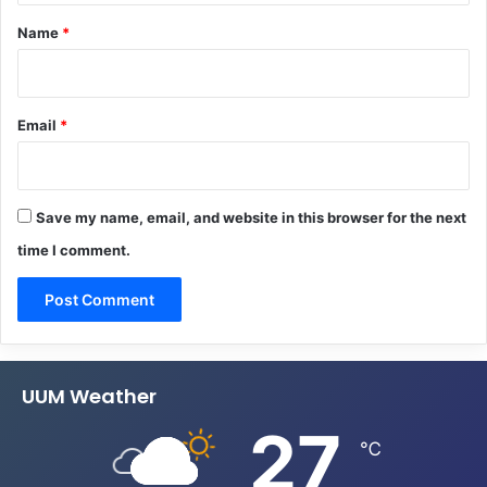
*
Name
*
Email
*
Save my name, email, and website in this browser for the next
time I comment.
UUM Weather
27
℃