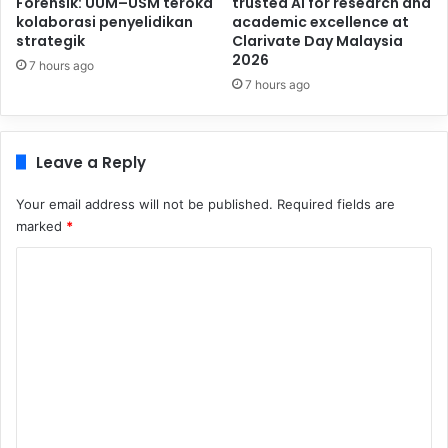
Forensik: UUM–USM teroka
trusted AI for research and
kolaborasi penyelidikan
academic excellence at
strategik
Clarivate Day Malaysia
2026
7 hours ago
7 hours ago
Leave a Reply
Your email address will not be published.
Required fields are
marked
*
C
o
m
m
e
n
t