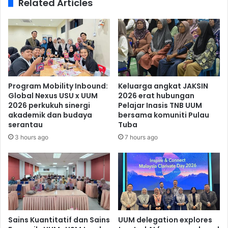
Related Articles
Program Mobility Inbound:
Keluarga angkat JAKSIN
Global Nexus USU x UUM
2026 erat hubungan
2026 perkukuh sinergi
Pelajar Inasis TNB UUM
akademik dan budaya
bersama komuniti Pulau
serantau
Tuba
3 hours ago
7 hours ago
Sains Kuantitatif dan Sains
UUM delegation explores