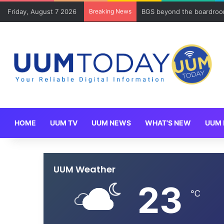
Friday, August 7 2026
Breaking News
BGS beyond the boardroom
HOME
UUM TV
UUM NEWS
WHAT’S NEW
UUM 
UUM Weather
23
℃