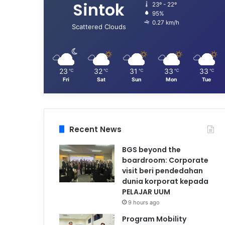
Sintok
23º - 22º
95%
0.27 km/h
Scattered Clouds
23
32
31
33
33
℃
℃
℃
℃
℃
Fri
Sat
Sun
Mon
Tue
Recent News
BGS beyond the
boardroom: Corporate
visit beri pendedahan
dunia korporat kepada
PELAJAR UUM
9 hours ago
Program Mobility