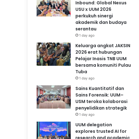
Inbound: Global Nexus
USU x UUM 2026
perkukuh sinergi
akademik dan budaya
serantau
1 day ago
Keluarga angkat JAKSIN
2026 erat hubungan
Pelajar Inasis TNB UUM
bersama komuniti Pulau
Tuba
1 day ago
Sains Kuantitatif dan
Sains Forensik: UUM–
USM teroka kolaborasi
penyelidikan strategik
1 day ago
UUM delegation
explores trusted AI for
research and academic