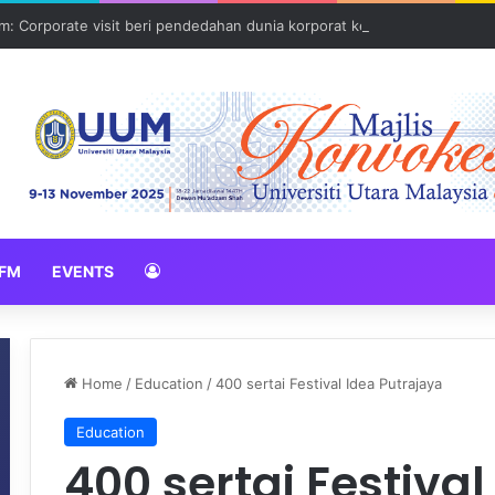
: Corporate visit beri pendedahan dunia korporat kepada PELAJAR U
FM
EVENTS
Home
/
Education
/
400 sertai Festival Idea Putrajaya
Education
400 sertai Festiva