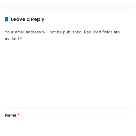
Leave a Reply
Your email address will not be published.
Required fields are
marked
*
C
o
m
m
e
n
t
*
Name
*