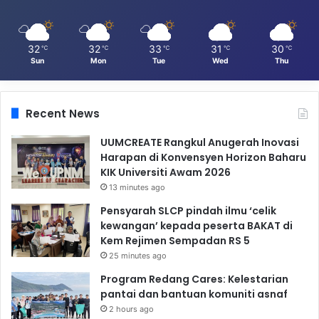
32
32
33
31
30
℃
℃
℃
℃
℃
Sun
Mon
Tue
Wed
Thu
Recent News
UUMCREATE Rangkul Anugerah Inovasi
Harapan di Konvensyen Horizon Baharu
KIK Universiti Awam 2026
13 minutes ago
Pensyarah SLCP pindah ilmu ‘celik
kewangan’ kepada peserta BAKAT di
Kem Rejimen Sempadan RS 5
25 minutes ago
Program Redang Cares: Kelestarian
pantai dan bantuan komuniti asnaf
2 hours ago