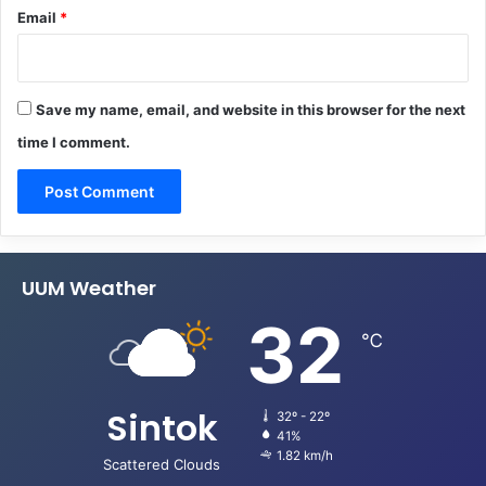
Email
*
Save my name, email, and website in this browser for the next
time I comment.
UUM Weather
32
℃
Sintok
32º - 22º
41%
1.82 km/h
Scattered Clouds