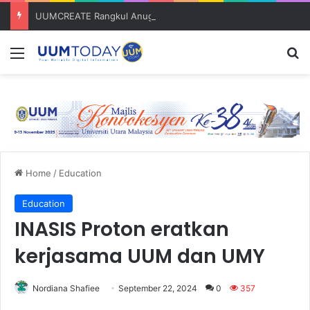
UUMCREATE Rangkul Anugerah Inovasi Harapan di Konvensyen Horizon Baharu KIK Universiti Awam 2026
Menu
S
Home
/
Education
Education
INASIS Proton eratkan
kerjasama UUM dan UMY
Nordiana Shafiee
September 22, 2024
0
357