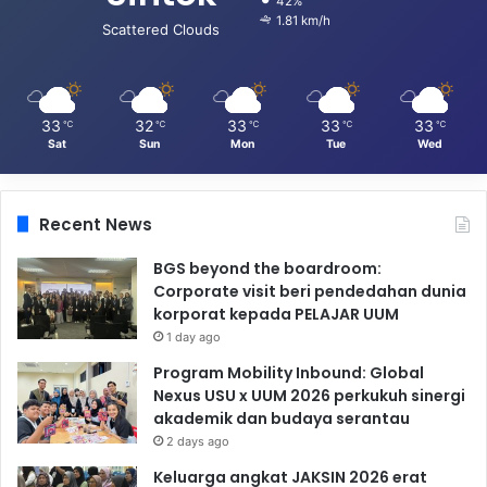
42%
1.81 km/h
Scattered Clouds
33
32
33
33
33
℃
℃
℃
℃
℃
Sat
Sun
Mon
Tue
Wed
Recent News
BGS beyond the boardroom:
Corporate visit beri pendedahan dunia
korporat kepada PELAJAR UUM
1 day ago
Program Mobility Inbound: Global
Nexus USU x UUM 2026 perkukuh sinergi
akademik dan budaya serantau
2 days ago
Keluarga angkat JAKSIN 2026 erat