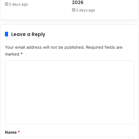
2026
2 days ago
2 days ago
Leave a Reply
Your email address will not be published.
Required fields are
marked
*
C
o
m
m
e
n
t
*
Name
*