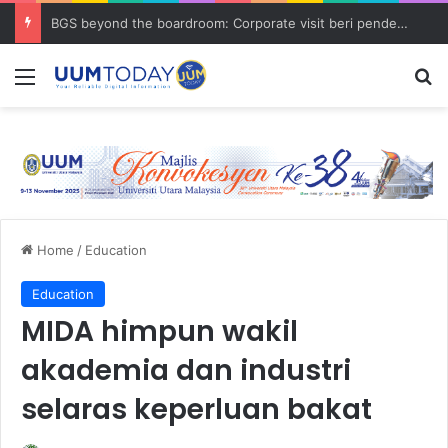
BGS beyond the boardroom: Corporate visit beri pendedahan dunia korporat kepada PELAJAR UUM
Menu
S
Home
/
Education
Education
MIDA himpun wakil
akademia dan industri
selaras keperluan bakat