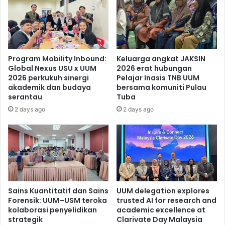
Program Mobility Inbound:
Keluarga angkat JAKSIN
Global Nexus USU x UUM
2026 erat hubungan
2026 perkukuh sinergi
Pelajar Inasis TNB UUM
akademik dan budaya
bersama komuniti Pulau
serantau
Tuba
2 days ago
2 days ago
Sains Kuantitatif dan Sains
UUM delegation explores
Forensik: UUM–USM teroka
trusted AI for research and
kolaborasi penyelidikan
academic excellence at
strategik
Clarivate Day Malaysia