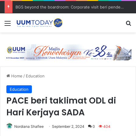
BGS beyond the boardroom: Corporate visit beri pendedahan dunia korporat kepada PELAJAR UUM
Menu
S
Home
/
Education
Education
PACE beri taklimat ODL di
Hari Kerjaya SADA
Nordiana Shafiee
September 2, 2024
0
404