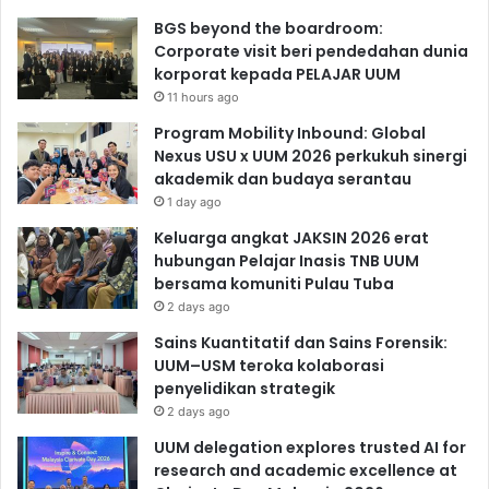
BGS beyond the boardroom:
Corporate visit beri pendedahan dunia
korporat kepada PELAJAR UUM
11 hours ago
Program Mobility Inbound: Global
Nexus USU x UUM 2026 perkukuh sinergi
akademik dan budaya serantau
1 day ago
Keluarga angkat JAKSIN 2026 erat
hubungan Pelajar Inasis TNB UUM
bersama komuniti Pulau Tuba
2 days ago
Sains Kuantitatif dan Sains Forensik:
UUM–USM teroka kolaborasi
penyelidikan strategik
2 days ago
UUM delegation explores trusted AI for
research and academic excellence at