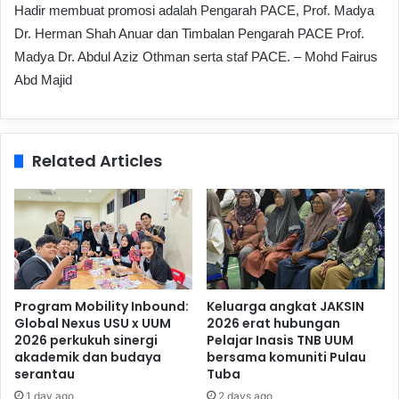
Hadir membuat promosi adalah Pengarah PACE, Prof. Madya
Dr. Herman Shah Anuar dan Timbalan Pengarah PACE Prof.
Madya Dr. Abdul Aziz Othman serta staf PACE. – Mohd Fairus
Abd Majid
Related Articles
Program Mobility Inbound:
Keluarga angkat JAKSIN
Global Nexus USU x UUM
2026 erat hubungan
2026 perkukuh sinergi
Pelajar Inasis TNB UUM
akademik dan budaya
bersama komuniti Pulau
serantau
Tuba
1 day ago
2 days ago