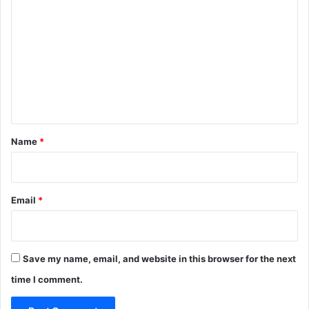
o
m
m
e
n
t
*
Name
*
Email
*
Save my name, email, and website in this browser for the next
time I comment.