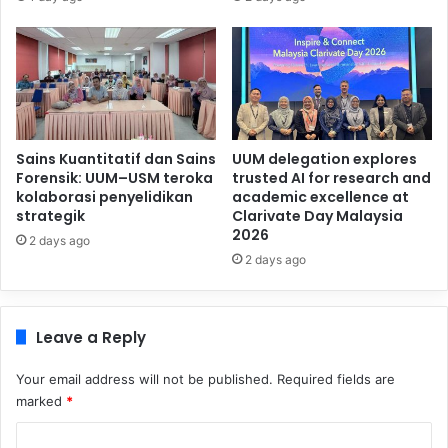
Sains Kuantitatif dan Sains
UUM delegation explores
Forensik: UUM–USM teroka
trusted AI for research and
kolaborasi penyelidikan
academic excellence at
strategik
Clarivate Day Malaysia
2026
2 days ago
2 days ago
Leave a Reply
Your email address will not be published.
Required fields are
marked
*
C