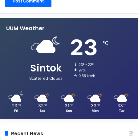
UUM Weather
23
℃
Sintok
23º - 22º
97%
0.55 km/h
Scattered Clouds
23
32
31
33
33
℃
℃
℃
℃
℃
Fri
Sat
Sun
Mon
Tue
Recent News