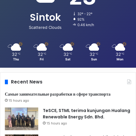
Sintok
32º - 22º
92%
0.46 km/h
Scattered Clouds
32
32
32
32
32
℃
℃
℃
℃
℃
Thu
Fri
Sat
Sun
Mon
Recent News
Самые занимательные разработки в сфере транспорта
15 hours ago
TeSCE, STML terima kunjungan Hualang
Renewable Energy Sdn. Bhd.
15 hours ago