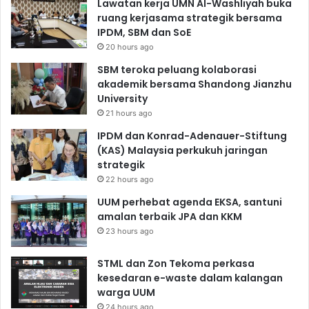
Lawatan kerja UMN Al-Washliyah buka
ruang kerjasama strategik bersama
IPDM, SBM dan SoE
20 hours ago
SBM teroka peluang kolaborasi
akademik bersama Shandong Jianzhu
University
21 hours ago
IPDM dan Konrad-Adenauer-Stiftung
(KAS) Malaysia perkukuh jaringan
strategik
22 hours ago
UUM perhebat agenda EKSA, santuni
amalan terbaik JPA dan KKM
23 hours ago
STML dan Zon Tekoma perkasa
kesedaran e-waste dalam kalangan
warga UUM
24 hours ago