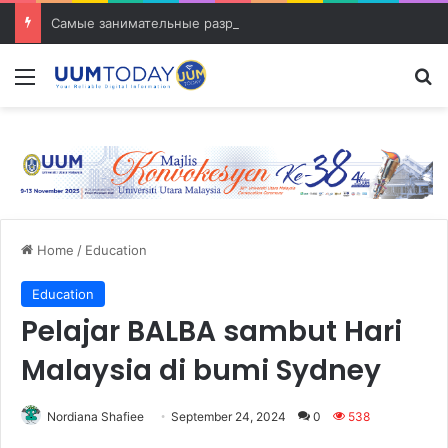
Самые занимательные разработки в сфере транспорта
Menu
S
Home
/
Education
Education
Pelajar BALBA sambut Hari
Malaysia di bumi Sydney
Nordiana Shafiee
September 24, 2024
0
538