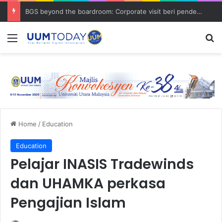
BGS beyond the boardroom: Corporate visit beri pendedahan dunia korporat kepada PELAJAR UUM
Menu
S
Home
/
Education
Education
Pelajar INASIS Tradewinds
dan UHAMKA perkasa
Pengajian Islam