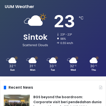
UUM Weather
23
℃
Sintok
23º - 23º
98%
0.55 km/h
Scattered Clouds
32
31
33
32
30
℃
℃
℃
℃
℃
Sun
Mon
Tue
Wed
Thu
Recent News
BGS beyond the boardroom:
Corporate visit beri pendedahan dunia