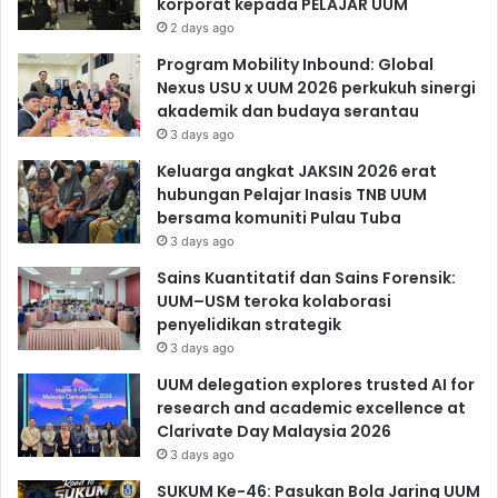
korporat kepada PELAJAR UUM
2 days ago
Program Mobility Inbound: Global
Nexus USU x UUM 2026 perkukuh sinergi
akademik dan budaya serantau
3 days ago
Keluarga angkat JAKSIN 2026 erat
hubungan Pelajar Inasis TNB UUM
bersama komuniti Pulau Tuba
3 days ago
Sains Kuantitatif dan Sains Forensik:
UUM–USM teroka kolaborasi
penyelidikan strategik
3 days ago
UUM delegation explores trusted AI for
research and academic excellence at
Clarivate Day Malaysia 2026
3 days ago
SUKUM Ke-46: Pasukan Bola Jaring UUM