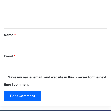
m
e
n
t
*
Name
*
Email
*
Save my name, email, and website in this browser for the next
time I comment.