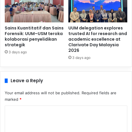
Sains Kuantitatif dan Sains
UUM delegation explores
Forensik: UUM–USM teroka
trusted AI for research and
kolaborasi penyelidikan
academic excellence at
strategik
Clarivate Day Malaysia
2026
3 days ago
3 days ago
Leave a Reply
Your email address will not be published.
Required fields are
marked
*
C
o
m