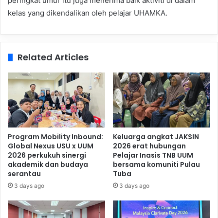
peringkat umur itu juga menerima baik aktiviti di dalam
kelas yang dikendalikan oleh pelajar UHAMKA.
Related Articles
Program Mobility Inbound:
Keluarga angkat JAKSIN
Global Nexus USU x UUM
2026 erat hubungan
2026 perkukuh sinergi
Pelajar Inasis TNB UUM
akademik dan budaya
bersama komuniti Pulau
serantau
Tuba
3 days ago
3 days ago