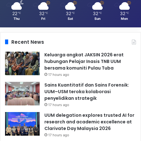
22
32
32
32
32
℃
℃
℃
℃
℃
Thu
Fri
Sat
Sun
Mon
Recent News
Keluarga angkat JAKSIN 2026 erat
hubungan Pelajar Inasis TNB UUM
bersama komuniti Pulau Tuba
17 hours ago
Sains Kuantitatif dan Sains Forensik:
UUM–USM teroka kolaborasi
penyelidikan strategik
17 hours ago
UUM delegation explores trusted AI for
research and academic excellence at
Clarivate Day Malaysia 2026
17 hours ago