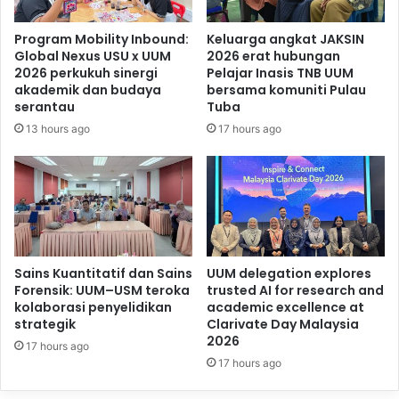
Program Mobility Inbound:
Keluarga angkat JAKSIN
Global Nexus USU x UUM
2026 erat hubungan
2026 perkukuh sinergi
Pelajar Inasis TNB UUM
akademik dan budaya
bersama komuniti Pulau
serantau
Tuba
13 hours ago
17 hours ago
Sains Kuantitatif dan Sains
UUM delegation explores
Forensik: UUM–USM teroka
trusted AI for research and
kolaborasi penyelidikan
academic excellence at
strategik
Clarivate Day Malaysia
2026
17 hours ago
17 hours ago