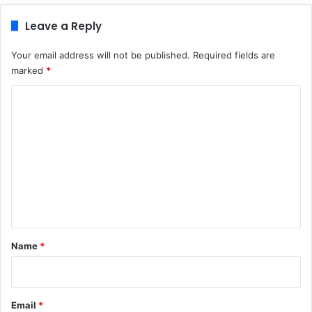
Leave a Reply
Your email address will not be published.
Required fields are
marked
*
C
o
m
m
e
n
t
*
Name
*
Email
*