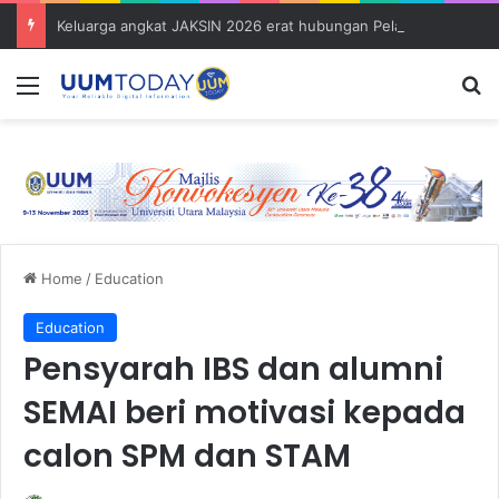
Keluarga angkat JAKSIN 2026 erat hubungan Pelajar Inasis TNB UUM bersama komuniti Pulau Tuba
Menu
S
Home
/
Education
Education
Pensyarah IBS dan alumni
SEMAI beri motivasi kepada
calon SPM dan STAM