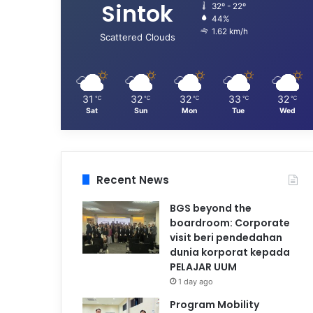
Sintok
32º - 22º
44%
1.62 km/h
Scattered Clouds
31
32
32
33
32
℃
℃
℃
℃
℃
Sat
Sun
Mon
Tue
Wed
Recent News
BGS beyond the
boardroom: Corporate
visit beri pendedahan
dunia korporat kepada
PELAJAR UUM
1 day ago
Program Mobility