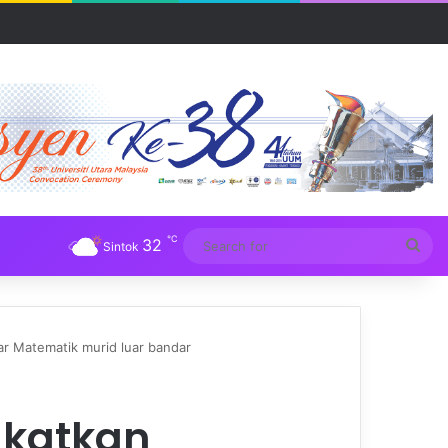
R UUM
℃
32
Sea
Sintok
for
jar Matematik murid luar bandar
gkatkan