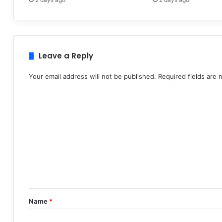
Leave a Reply
Your email address will not be published.
Required fields are
C
o
m
m
e
n
t
*
Name
*