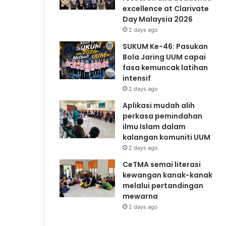
excellence at Clarivate
Day Malaysia 2026
2 days ago
SUKUM Ke-46: Pasukan
Bola Jaring UUM capai
fasa kemuncak latihan
intensif
2 days ago
Aplikasi mudah alih
perkasa pemindahan
ilmu Islam dalam
kalangan komuniti UUM
2 days ago
CeTMA semai literasi
kewangan kanak-kanak
melalui pertandingan
mewarna
2 days ago