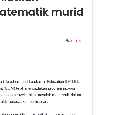
Matematik murid
0
830
ent Teachers and Leaders in Education (IETLE),
sia (UUM) telah mengadakan program inovasi
sas dan penyelesaian masalah matematik dalam
raktif berasaskan permainan.
 ketua penyelidik UUM berkata, program yang