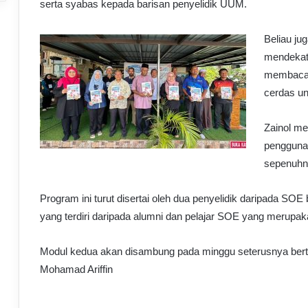
serta syabas kepada barisan penyelidik UUM.
Beliau ju
mendekatk
membaca A
cerdas un
Zainol m
pengguna
sepenuhn
Program ini turut disertai oleh dua penyelidik daripada SOE
yang terdiri daripada alumni dan pelajar SOE yang merupaka
Modul kedua akan disambung pada minggu seterusnya ber
Mohamad Ariffin