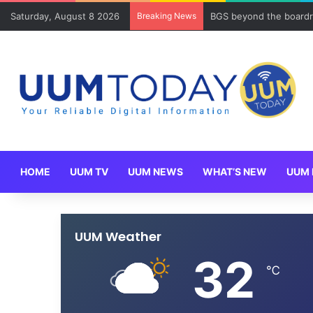
Saturday, August 8 2026
Breaking News
BGS beyond the boardr
HOME
UUM TV
UUM NEWS
WHAT’S NEW
UUM 
UUM Weather
32
℃