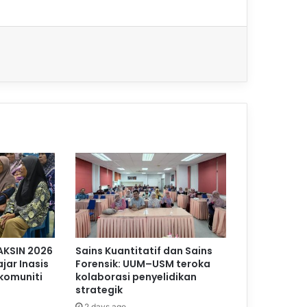
AKSIN 2026
Sains Kuantitatif dan Sains
jar Inasis
Forensik: UUM–USM teroka
komuniti
kolaborasi penyelidikan
strategik
2 days ago