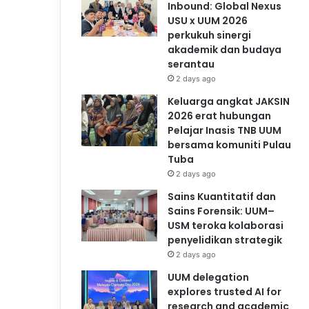
Inbound: Global Nexus
USU x UUM 2026
perkukuh sinergi
akademik dan budaya
serantau
2 days ago
Keluarga angkat JAKSIN
2026 erat hubungan
Pelajar Inasis TNB UUM
bersama komuniti Pulau
Tuba
2 days ago
Sains Kuantitatif dan
Sains Forensik: UUM–
USM teroka kolaborasi
penyelidikan strategik
2 days ago
UUM delegation
explores trusted AI for
research and academic