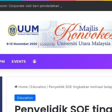
oom: Corporate visit beri pendedahan dunia korporat kepada PELAJA
FM
EVENTS
Home
/
Education
/
Penyelidik SOE tingkatkan motivasi bela
Education
Penyelidik SOE tin