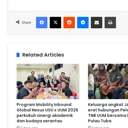
Facebook
X
Reddit
Messenger
Share via Email
Print
Share
Related Articles
Program Mobility Inbound:
Keluarga angkat J
Global Nexus USU x UUM 2026
erat hubungan Pela
perkukuh sinergi akademik
TNB UUM bersama 
dan budaya serantau
Pulau Tuba
2 days ago
2 days ago