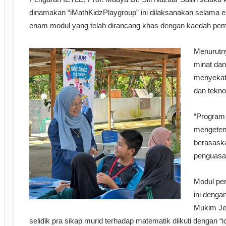
dinamakan “iMathKidzPlaygroup” ini dilaksanakan selama e
enam modul yang telah dirancang khas dengan kaedah pem
Menurutn
minat dan
menyekat 
dan tekno
“Program 
mengeteng
berasask
penguasaa
Modul per
ini denga
Mukim Jer
selidik pra sikap murid terhadap matematik diikuti dengan 