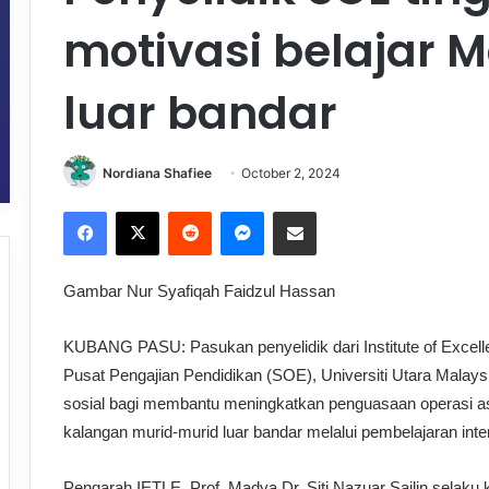
motivasi belajar 
luar bandar
Nordiana Shafiee
October 2, 2024
Facebook
X
Reddit
Messenger
Share via Email
Gambar Nur Syafiqah Faidzul Hassan
KUBANG PASU: Pasukan penyelidik dari Institute of Excell
Pusat Pengajian Pendidikan (SOE), Universiti Utara Malay
sosial bagi membantu meningkatkan penguasaan operasi a
kalangan murid-murid luar bandar melalui pembelajaran inte
Pengarah IETLE, Prof. Madya Dr. Siti Nazuar Sailin selaku