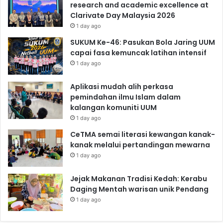
research and academic excellence at
Clarivate Day Malaysia 2026
1 day ago
SUKUM Ke-46: Pasukan Bola Jaring UUM
capai fasa kemuncak latihan intensif
1 day ago
Aplikasi mudah alih perkasa
pemindahan ilmu Islam dalam
kalangan komuniti UUM
1 day ago
CeTMA semai literasi kewangan kanak-
kanak melalui pertandingan mewarna
1 day ago
Jejak Makanan Tradisi Kedah: Kerabu
Daging Mentah warisan unik Pendang
1 day ago