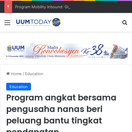
Program Mobility Inbound: Global Nexus USU x UUM 2026 perkukuh sinergi akademik dan budaya serantau
Menu
S
Home
/
Education
Education
Program angkat bersama
pengusaha nanas beri
peluang bantu tingkat