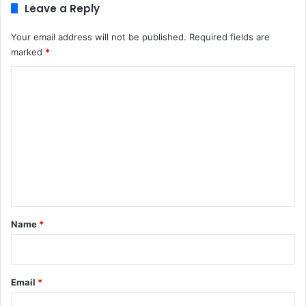
Leave a Reply
Your email address will not be published.
Required fields are
marked
*
C
o
m
m
e
n
t
*
Name
*
Email
*