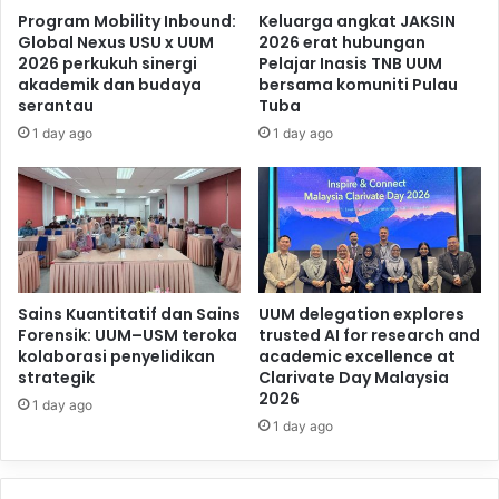
Program Mobility Inbound:
Keluarga angkat JAKSIN
Global Nexus USU x UUM
2026 erat hubungan
2026 perkukuh sinergi
Pelajar Inasis TNB UUM
akademik dan budaya
bersama komuniti Pulau
serantau
Tuba
1 day ago
1 day ago
Sains Kuantitatif dan Sains
UUM delegation explores
Forensik: UUM–USM teroka
trusted AI for research and
kolaborasi penyelidikan
academic excellence at
strategik
Clarivate Day Malaysia
2026
1 day ago
1 day ago