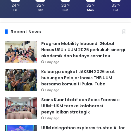
24
32
33
32
33
℃
℃
℃
℃
℃
Fri
Sat
Sun
Mon
Tue
Recent News
Program Mobility Inbound: Global
Nexus USU x UUM 2026 perkukuh sinergi
akademik dan budaya serantau
1 day ago
Keluarga angkat JAKSIN 2026 erat
hubungan Pelajar Inasis TNB UUM
bersama komuniti Pulau Tuba
1 day ago
Sains Kuantitatif dan Sains Forensik:
UUM–USM teroka kolaborasi
penyelidikan strategik
1 day ago
UUM delegation explores trusted AI for