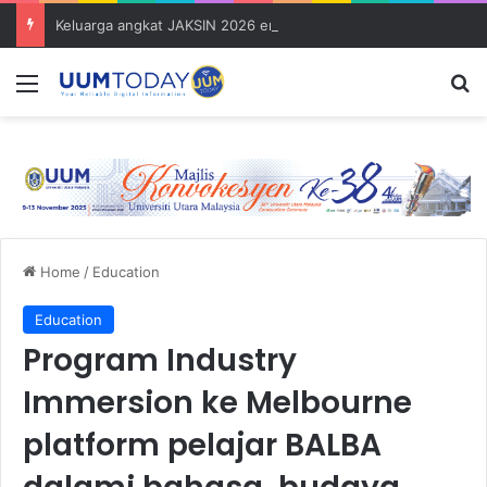
Keluarga angkat JAKSIN 2026 erat hubungan Pelajar Inasis TNB UUM bersama komuniti Pulau Tuba
Menu
S
Home
/
Education
Education
Program Industry
Immersion ke Melbourne
platform pelajar BALBA