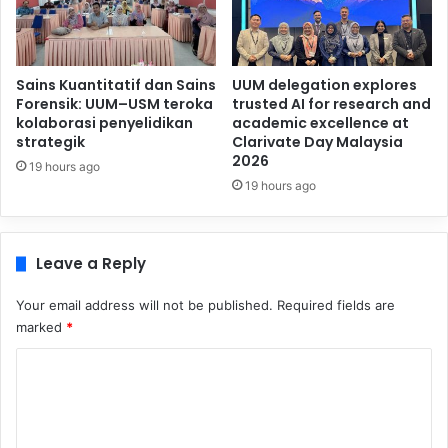
Sains Kuantitatif dan Sains
UUM delegation explores
Forensik: UUM–USM teroka
trusted AI for research and
kolaborasi penyelidikan
academic excellence at
strategik
Clarivate Day Malaysia
2026
19 hours ago
19 hours ago
Leave a Reply
Your email address will not be published.
Required fields are
marked
*
C
o
m