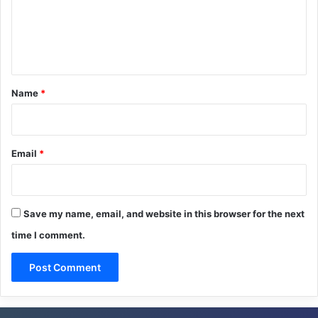
m
e
n
t
*
Name
*
Email
*
Save my name, email, and website in this browser for the next
time I comment.