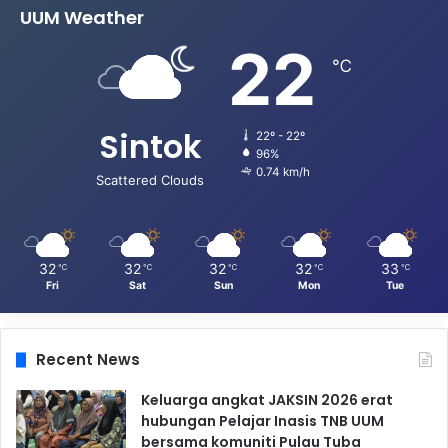
UUM Weather
22
℃
Sintok
22º - 22º
96%
0.74 km/h
Scattered Clouds
32
32
32
32
33
℃
℃
℃
℃
℃
Fri
Sat
Sun
Mon
Tue
Recent News
Keluarga angkat JAKSIN 2026 erat
hubungan Pelajar Inasis TNB UUM
bersama komuniti Pulau Tuba