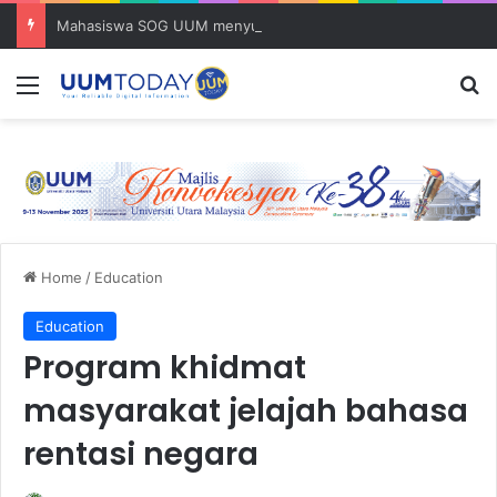
Mahasiswa SOG UUM menyulam kasih bersama komuniti orang asli
Menu
S
Home
/
Education
Education
Program khidmat
masyarakat jelajah bahasa
rentasi negara