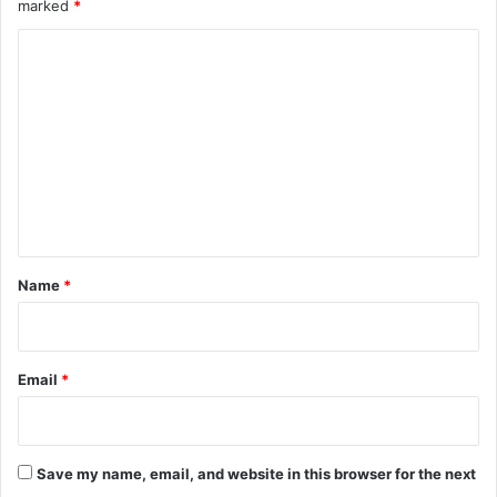
marked
*
C
o
m
m
e
n
t
*
Name
*
Email
*
Save my name, email, and website in this browser for the next