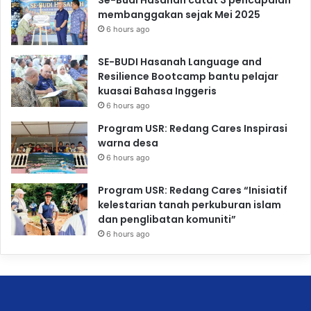
Se-Budi Hasanah catat 3 pencapaian
membanggakan sejak Mei 2025
6 hours ago
SE-BUDI Hasanah Language and
Resilience Bootcamp bantu pelajar
kuasai Bahasa Inggeris
6 hours ago
Program USR: Redang Cares Inspirasi
warna desa
6 hours ago
Program USR: Redang Cares “Inisiatif
kelestarian tanah perkuburan islam
dan penglibatan komuniti”
6 hours ago