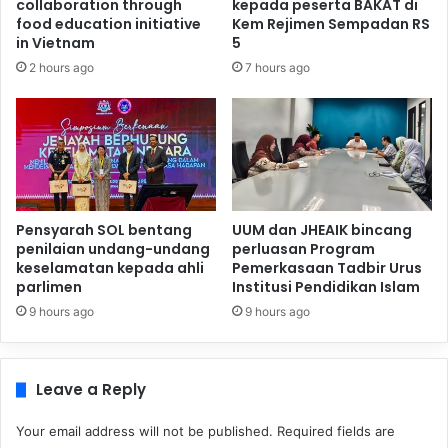
collaboration through
kepada peserta BAKAT di
food education initiative
Kem Rejimen Sempadan RS
in Vietnam
5
2 hours ago
7 hours ago
Pensyarah SOL bentang
UUM dan JHEAIK bincang
penilaian undang-undang
perluasan Program
keselamatan kepada ahli
Pemerkasaan Tadbir Urus
parlimen
Institusi Pendidikan Islam
9 hours ago
9 hours ago
Leave a Reply
Your email address will not be published.
Required fields are