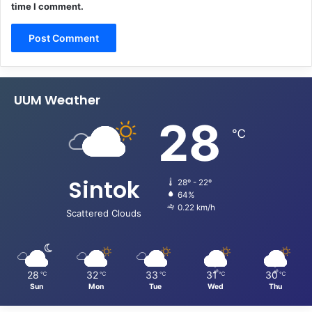
time I comment.
UUM Weather
28
℃
Sintok
28º - 22º
64%
0.22 km/h
Scattered Clouds
28
32
33
31
30
℃
℃
℃
℃
℃
Sun
Mon
Tue
Wed
Thu