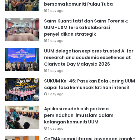
bersama komuniti Pulau Tuba
1 day ago
Sains Kuantitatif dan Sains Forensik:
UUM–USM teroka kolaborasi
penyelidikan strategik
1 day ago
UUM delegation explores trusted AI for
research and academic excellence at
Clarivate Day Malaysia 2026
1 day ago
SUKUM Ke-46: Pasukan Bola Jaring UUM
capai fasa kemuncak latihan intensif
1 day ago
Aplikasi mudah alih perkasa
pemindahan ilmu Islam dalam
kalangan komuniti UUM
1 day ago
CeTMA semai literasi kewangan kanak-