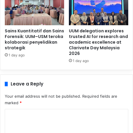
Sains Kuantitatif dan Sains
UUM delegation explores
Forensik: UUM–USM teroka
trusted AI for research and
kolaborasi penyelidikan
academic excellence at
strategik
Clarivate Day Malaysia
2026
1 day ago
1 day ago
Leave a Reply
Your email address will not be published.
Required fields are
marked
*
C
o
m