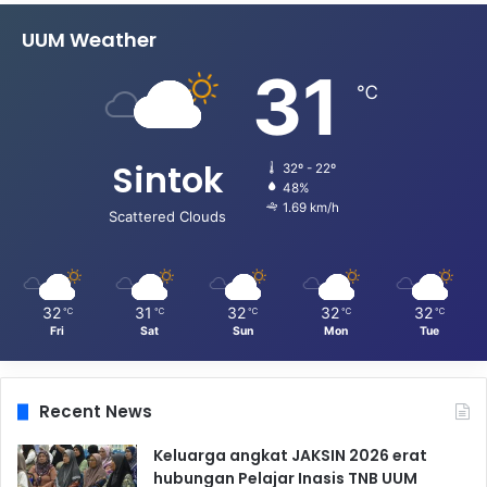
UUM Weather
31
℃
Sintok
32º - 22º
48%
1.69 km/h
Scattered Clouds
32
31
32
32
32
℃
℃
℃
℃
℃
Fri
Sat
Sun
Mon
Tue
Recent News
Keluarga angkat JAKSIN 2026 erat
hubungan Pelajar Inasis TNB UUM