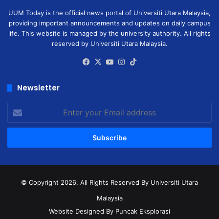
UUM Today is the official news portal of Universiti Utara Malaysia,
providing important announcements and updates on daily campus
life. This website is managed by the university authority. All rights
reserved by Universiti Utara Malaysia.
Facebook
X
YouTube
Instagram
TikTok
Newsletter
Enter
your
Email
address
© Copyright 2026, All Rights Reserved
By Universiti Utara
Malaysia
Website Designed By Puncak Eksplorasi