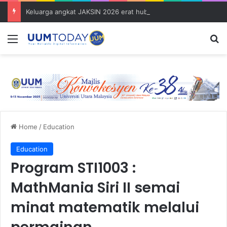
Keluarga angkat JAKSIN 2026 erat hubungan Pelajar Inasis TNB UUM bersama komuniti Pulau Tuba
Menu
S
Home
/
Education
Education
Program STI1003 :
MathMania Siri II semai
minat matematik melalui