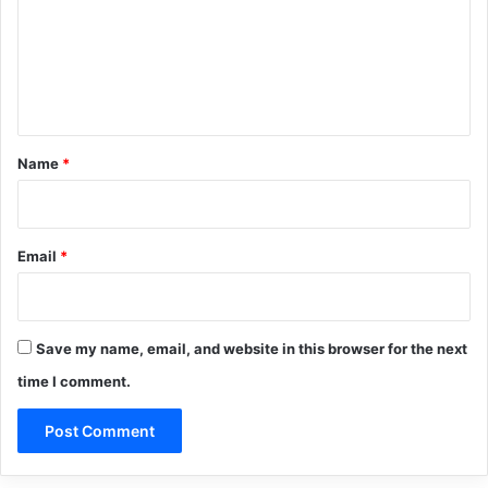
m
e
n
t
*
Name
*
Email
*
Save my name, email, and website in this browser for the next
time I comment.