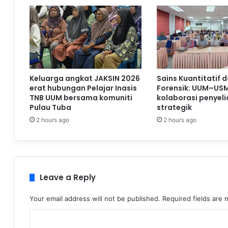
Keluarga angkat JAKSIN 2026
Sains Kuantitatif 
erat hubungan Pelajar Inasis
Forensik: UUM–USM
TNB UUM bersama komuniti
kolaborasi penyeli
Pulau Tuba
strategik
2 hours ago
2 hours ago
Leave a Reply
Your email address will not be published.
Required fields are
C