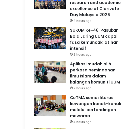
research and academic
excellence at Clarivate
Day Malaysia 2026
2 hours ago
SUKUM Ke-46: Pasukan
Bola Jaring UUM capai
fasa kemuncak latihan
intensif
2 hours ago
Aplikasi mudah alih
perkasa pemindahan
ilmu Islam dalam
kalangan komuniti UUM
2 hours ago
CeTMA semai literasi
kewangan kanak-kanak
melalui pertandingan
mewarna
4 hours ago