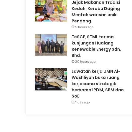
Jejak Makanan Tradisi
Kedah: Kerabu Daging
Mentah warisan unik
Pendang
5 hours ago
TeSCE, STML terima
kunjungan Hualang
Renewable Energy Sdn.
Bhd.
20 hours ago
Lawatan kerja UMN Al-
Washliyah buka ruang
kerjasama strategik
bersama IPDM, SBM dan
SoE
1 day ago