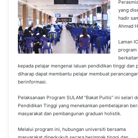
Perasmia
yang dis
hadir sa
Ahmad Hi
Laman IC
program 
berkaita
kepada pelajar mengenai laluan pendidikan tinggi dan p
diharap dapat membantu pelajar membuat perancangan k
berinformasi.
Pelaksanaan Program SULAM “Bakat Puitis” ini selari
Pendidikan Tinggi yang menekankan pembelajaran ber
masyarakat dan pembangunan graduan holistik.
Melalui program ini, hubungan universiti bersama
masyarakat diperkukuh secara berimpak tinggi dan