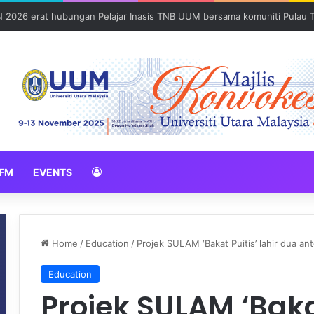
Sains Forensik: UUM–USM teroka kolaborasi penyelidikan strategik
FM
EVENTS
Home
/
Education
/
Projek SULAM ‘Bakat Puitis’ lahir dua anto
Education
Projek SULAM ‘Bakat