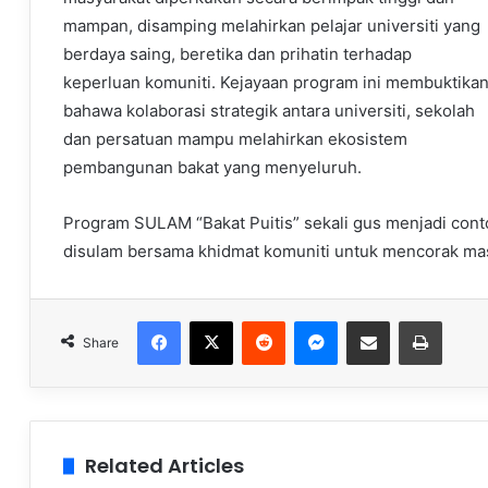
mampan, disamping melahirkan pelajar universiti yang
berdaya saing, beretika dan prihatin terhadap
keperluan komuniti. Kejayaan program ini membuktika
bahawa kolaborasi strategik antara universiti, sekolah
dan persatuan mampu melahirkan ekosistem
pembangunan bakat yang menyeluruh.
Program SULAM “Bakat Puitis” sekali gus menjadi cont
disulam bersama khidmat komuniti untuk mencorak mas
Facebook
X
Reddit
Messenger
Share via Email
Print
Share
Related Articles