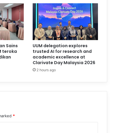
dan Sains
UUM delegation explores
 teroka
trusted AI for research and
dikan
academic excellence at
Clarivate Day Malaysia 2026
2 hours ago
 marked
*