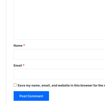
o
m
m
e
n
t
*
Name
*
Email
*
Save my name, email, and website in this browser for the 