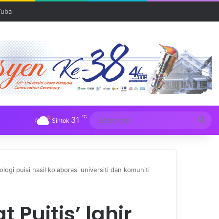
℃
31
Sea
Sintok
for
logi puisi hasil kolaborasi universiti dan komuniti
 Puitis’ lahir