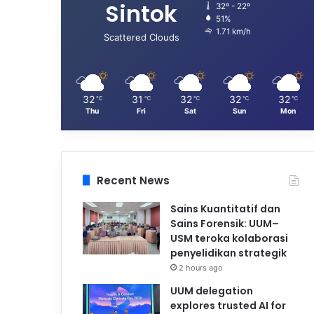
Sintok
32º - 22º
51%
1.71 km/h
Scattered Clouds
32
31
32
32
32
℃
℃
℃
℃
℃
Thu
Fri
Sat
Sun
Mon
Recent News
Sains Kuantitatif dan
Sains Forensik: UUM–
USM teroka kolaborasi
penyelidikan strategik
2 hours ago
UUM delegation
explores trusted AI for