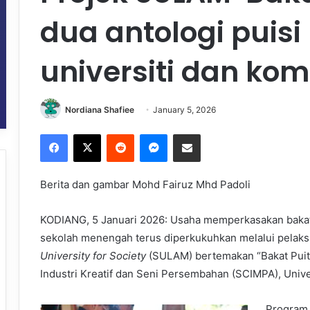
dua antologi puisi
universiti dan kom
Nordiana Shafiee
January 5, 2026
Facebook
X
Reddit
Messenger
Share via Email
Berita dan gambar Mohd Fairuz Mhd Padoli
KODIANG, 5 Januari 2026: Usaha memperkasakan bakat p
sekolah menengah terus diperkukuhkan melalui pelak
University for Society
(SULAM) bertemakan “Bakat Puit
Industri Kreatif dan Seni Persembahan (SCIMPA), Unive
Program 