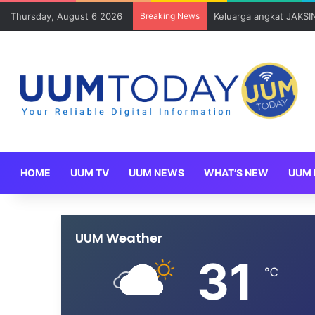
Thursday, August 6 2026
Breaking News
Sains Kuantitatif dan 
HOME
UUM TV
UUM NEWS
WHAT’S NEW
UUM 
UUM Weather
31
℃