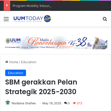
Program Mobility Inbound: Global Nexus USU x UUM 2026 perkukuh sinergi akademik dan budaya serantau
Menu
S
Home
/
Education
Education
SBM gerakkan Pelan
Strategik 2025-2030
Nordiana Shafiee
May 19, 2025
0
373