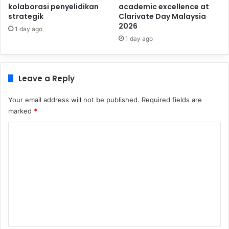
kolaborasi penyelidikan
academic excellence at
strategik
Clarivate Day Malaysia
2026
1 day ago
1 day ago
Leave a Reply
Your email address will not be published.
Required fields are
marked
*
C
o
m
m
e
n
t