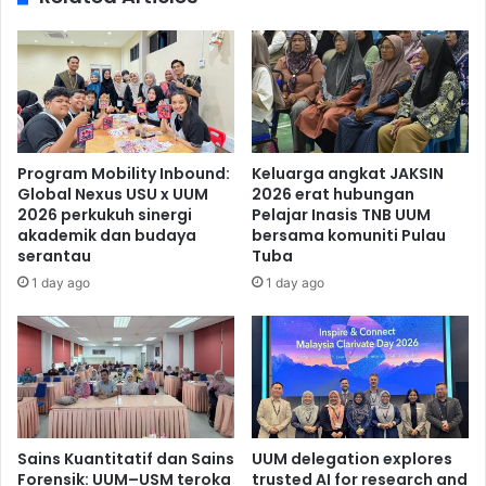
Program Mobility Inbound:
Keluarga angkat JAKSIN
Global Nexus USU x UUM
2026 erat hubungan
2026 perkukuh sinergi
Pelajar Inasis TNB UUM
akademik dan budaya
bersama komuniti Pulau
serantau
Tuba
1 day ago
1 day ago
Sains Kuantitatif dan Sains
UUM delegation explores
Forensik: UUM–USM teroka
trusted AI for research and