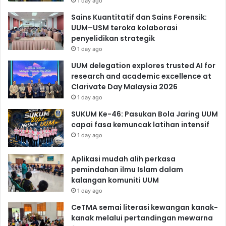
1 day ago
Sains Kuantitatif dan Sains Forensik:
UUM–USM teroka kolaborasi
penyelidikan strategik
1 day ago
UUM delegation explores trusted AI for
research and academic excellence at
Clarivate Day Malaysia 2026
1 day ago
SUKUM Ke-46: Pasukan Bola Jaring UUM
capai fasa kemuncak latihan intensif
1 day ago
Aplikasi mudah alih perkasa
pemindahan ilmu Islam dalam
kalangan komuniti UUM
1 day ago
CeTMA semai literasi kewangan kanak-
kanak melalui pertandingan mewarna