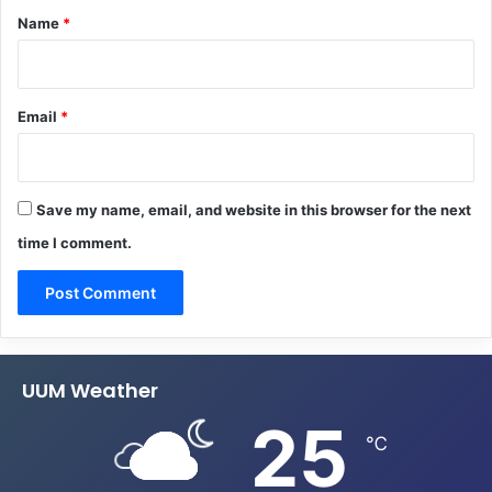
*
Name
*
Email
*
Save my name, email, and website in this browser for the next
time I comment.
UUM Weather
25
℃