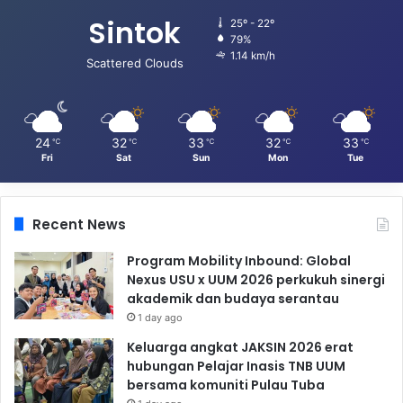
Sintok
25º - 22º
79%
1.14 km/h
Scattered Clouds
24
32
33
32
33
℃
℃
℃
℃
℃
Fri
Sat
Sun
Mon
Tue
Recent News
Program Mobility Inbound: Global
Nexus USU x UUM 2026 perkukuh sinergi
akademik dan budaya serantau
1 day ago
Keluarga angkat JAKSIN 2026 erat
hubungan Pelajar Inasis TNB UUM
bersama komuniti Pulau Tuba