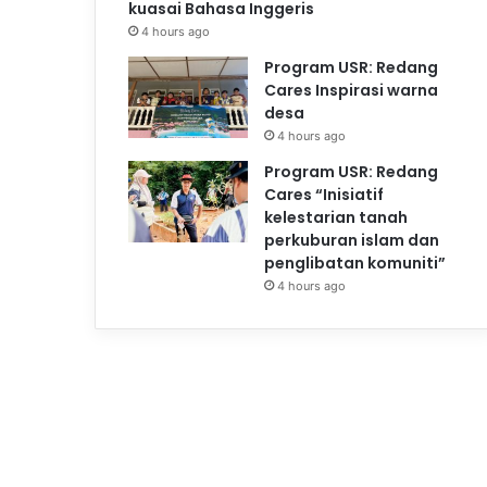
kuasai Bahasa Inggeris
4 hours ago
Program USR: Redang
Cares Inspirasi warna
desa
4 hours ago
Program USR: Redang
Cares “Inisiatif
kelestarian tanah
perkuburan islam dan
penglibatan komuniti”
4 hours ago