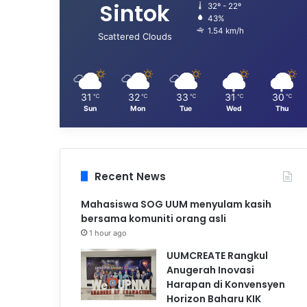
Sintok
32º - 22º
43%
1.54 km/h
Scattered Clouds
31
32
33
31
30
℃
℃
℃
℃
℃
Sun
Mon
Tue
Wed
Thu
Recent News
Mahasiswa SOG UUM menyulam kasih
bersama komuniti orang asli
1 hour ago
UUMCREATE Rangkul
Anugerah Inovasi
Harapan di Konvensyen
Horizon Baharu KIK