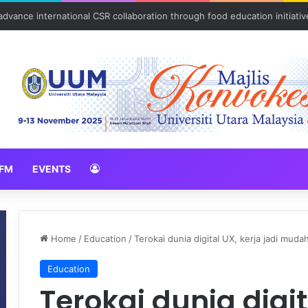
ulam kasih bersama komuniti orang asli
FM
EVENTS
Home
/
Education
/
Terokai dunia digital UX, kerja jadi muda
Education
Terokai dunia digit