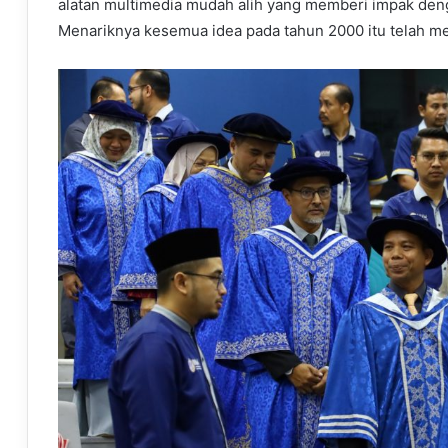
alatan multimedia mudah alih yang memberi impak de
Menariknya kesemua idea pada tahun 2000 itu telah men