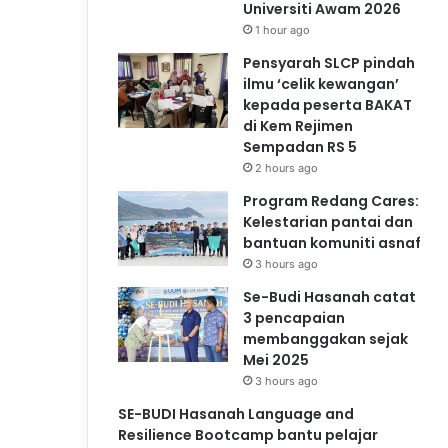
Universiti Awam 2026
1 hour ago
Pensyarah SLCP pindah
ilmu ‘celik kewangan’
kepada peserta BAKAT
di Kem Rejimen
Sempadan RS 5
2 hours ago
Program Redang Cares:
Kelestarian pantai dan
bantuan komuniti asnaf
3 hours ago
Se-Budi Hasanah catat
3 pencapaian
membanggakan sejak
Mei 2025
3 hours ago
SE-BUDI Hasanah Language and
Resilience Bootcamp bantu pelajar