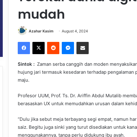
mudah
Azahar Kasim
August 4, 2024
Facebook
X
Reddit
Messenger
Share via Email
Sintok :
Zaman serba canggih dan moden menyaksikan 
hujung jari termasuk kesedaran terhadap pengalaman
maju.
Profesor UUM, Prof. Ts. Dr. Ariffin Abdul Mutalib mem
berasaskan UX untuk memudahkan urusan dalam kehi
“Dulu jika sebut meja terbayang segi empat, namun har
saiz. Begitu juga sinki yang turut disediakan untuk 
menggunakannya, tanpa perlu didukung ibu ayah.