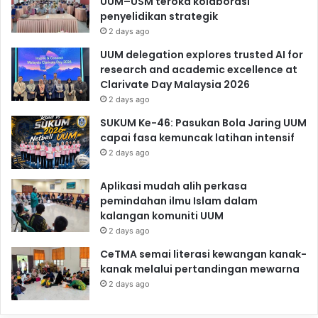
UUM–USM teroka kolaborasi
penyelidikan strategik
2 days ago
UUM delegation explores trusted AI for
research and academic excellence at
Clarivate Day Malaysia 2026
2 days ago
SUKUM Ke-46: Pasukan Bola Jaring UUM
capai fasa kemuncak latihan intensif
2 days ago
Aplikasi mudah alih perkasa
pemindahan ilmu Islam dalam
kalangan komuniti UUM
2 days ago
CeTMA semai literasi kewangan kanak-
kanak melalui pertandingan mewarna
2 days ago