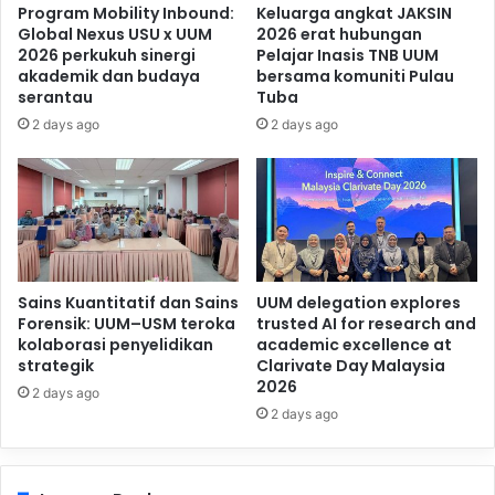
Program Mobility Inbound:
Keluarga angkat JAKSIN
Global Nexus USU x UUM
2026 erat hubungan
2026 perkukuh sinergi
Pelajar Inasis TNB UUM
akademik dan budaya
bersama komuniti Pulau
serantau
Tuba
2 days ago
2 days ago
Sains Kuantitatif dan Sains
UUM delegation explores
Forensik: UUM–USM teroka
trusted AI for research and
kolaborasi penyelidikan
academic excellence at
strategik
Clarivate Day Malaysia
2026
2 days ago
2 days ago