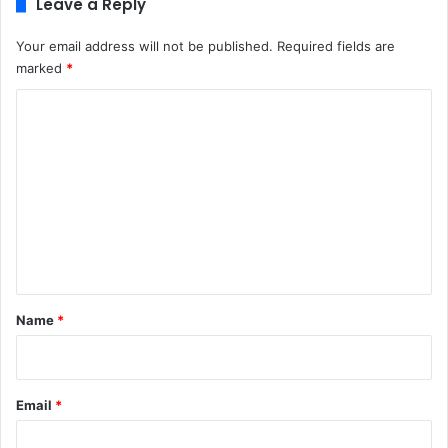
Leave a Reply
Your email address will not be published.
Required fields are
marked
*
C
o
m
m
e
n
t
*
Name
*
Email
*