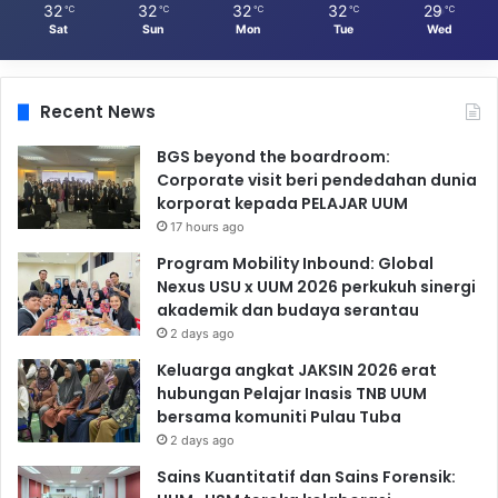
32
32
32
32
29
℃
℃
℃
℃
℃
Sat
Sun
Mon
Tue
Wed
Recent News
BGS beyond the boardroom:
Corporate visit beri pendedahan dunia
korporat kepada PELAJAR UUM
17 hours ago
Program Mobility Inbound: Global
Nexus USU x UUM 2026 perkukuh sinergi
akademik dan budaya serantau
2 days ago
Keluarga angkat JAKSIN 2026 erat
hubungan Pelajar Inasis TNB UUM
bersama komuniti Pulau Tuba
2 days ago
Sains Kuantitatif dan Sains Forensik: