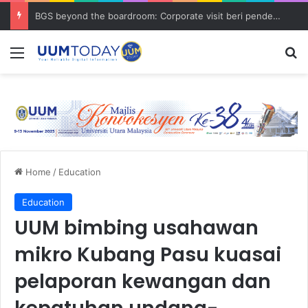
BGS beyond the boardroom: Corporate visit beri pendedahan dunia korporat kepada PELAJAR UUM
Menu
S
Home
/
Education
Education
UUM bimbing usahawan
mikro Kubang Pasu kuasai
pelaporan kewangan dan