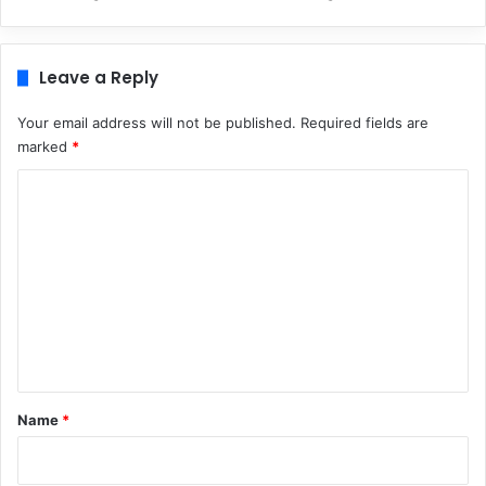
Leave a Reply
Your email address will not be published.
Required fields are
marked
*
C
o
m
m
e
n
t
*
Name
*