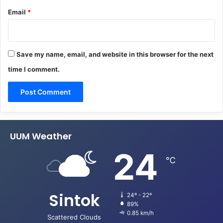
Email
*
Save my name, email, and website in this browser for the next
time I comment.
UUM Weather
24
℃
Sintok
24º - 22º
89%
0.85 km/h
Scattered Clouds