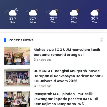
23
32
32
31
30
℃
℃
℃
℃
℃
Sun
Mon
Tue
Wed
Thu
Recent News
Mahasiswa SOG UUM menyulam kasih
bersama komuniti orang asli
5 hours ago
UUMCREATE Rangkul Anugerah Inovasi
Harapan di Konvensyen Horizon Baharu
KIK Universiti Awam 2026
6 hours ago
Pensyarah SLCP pindah ilmu ‘celik
kewangan’ kepada peserta BAKAT di
Kem Rejimen Sempadan RS 5