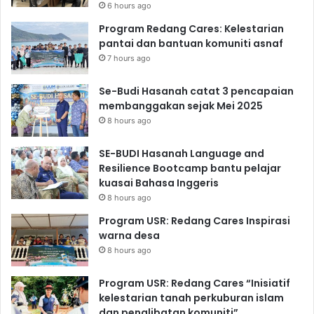
6 hours ago
Program Redang Cares: Kelestarian
pantai dan bantuan komuniti asnaf
7 hours ago
Se-Budi Hasanah catat 3 pencapaian
membanggakan sejak Mei 2025
8 hours ago
SE-BUDI Hasanah Language and
Resilience Bootcamp bantu pelajar
kuasai Bahasa Inggeris
8 hours ago
Program USR: Redang Cares Inspirasi
warna desa
8 hours ago
Program USR: Redang Cares “Inisiatif
kelestarian tanah perkuburan islam
dan penglibatan komuniti”