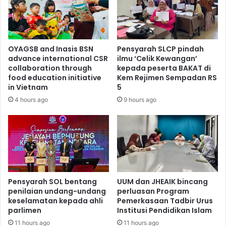
OYAGSB and Inasis BSN
Pensyarah SLCP pindah
advance international CSR
ilmu ‘Celik Kewangan’
collaboration through
kepada peserta BAKAT di
food education initiative
Kem Rejimen Sempadan RS
in Vietnam
5
4 hours ago
9 hours ago
Pensyarah SOL bentang
UUM dan JHEAIK bincang
penilaian undang-undang
perluasan Program
keselamatan kepada ahli
Pemerkasaan Tadbir Urus
parlimen
Institusi Pendidikan Islam
11 hours ago
11 hours ago