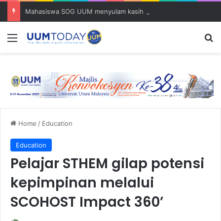
Mahasiswa SOG UUM menyulam kasih bersama komuniti orang asli
Menu
S
Home
/
Education
Education
Pelajar STHEM gilap potensi
kepimpinan melalui
SCOHOST Impact 360’