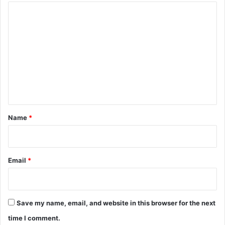
C
o
m
m
e
n
t
*
Name
*
Email
*
Save my name, email, and website in this browser for the next
time I comment.