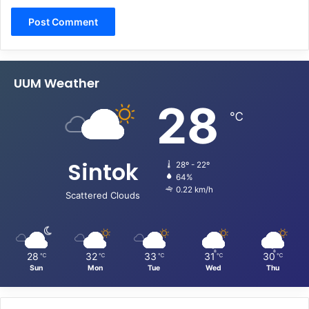
UUM Weather
28
℃
Sintok
28º - 22º
64%
0.22 km/h
Scattered Clouds
28
32
33
31
30
℃
℃
℃
℃
℃
Sun
Mon
Tue
Wed
Thu