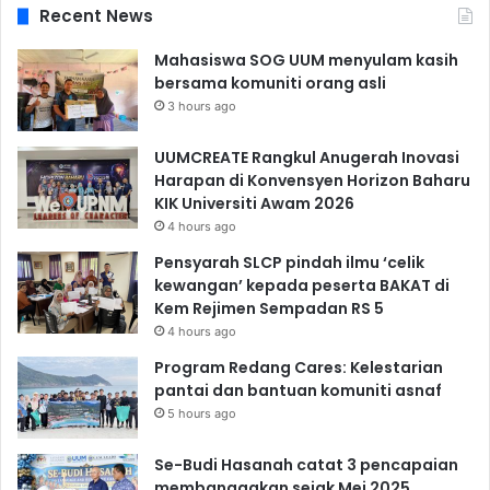
Recent News
Mahasiswa SOG UUM menyulam kasih
bersama komuniti orang asli
3 hours ago
UUMCREATE Rangkul Anugerah Inovasi
Harapan di Konvensyen Horizon Baharu
KIK Universiti Awam 2026
4 hours ago
Pensyarah SLCP pindah ilmu ‘celik
kewangan’ kepada peserta BAKAT di
Kem Rejimen Sempadan RS 5
4 hours ago
Program Redang Cares: Kelestarian
pantai dan bantuan komuniti asnaf
5 hours ago
Se-Budi Hasanah catat 3 pencapaian
membanggakan sejak Mei 2025