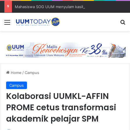
Mahasiswa SOG UUM menyulam kasih bersama komuniti orang asli
Menu
S
Home
/
Campus
Campus
Kolaborasi UUMKL-AFFIN
PROME cetus transformasi
akademik pelajar SPM