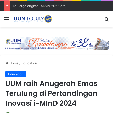
Keluarga angkat JAKSIN 2026 erat hubungan Pelajar Inasis TNB UUM bersama komuniti Pulau Tuba
Menu
S
Home
/
Education
Education
UUM raih Anugerah Emas
Terulung di Pertandingan
Inovasi i-MInD 2024