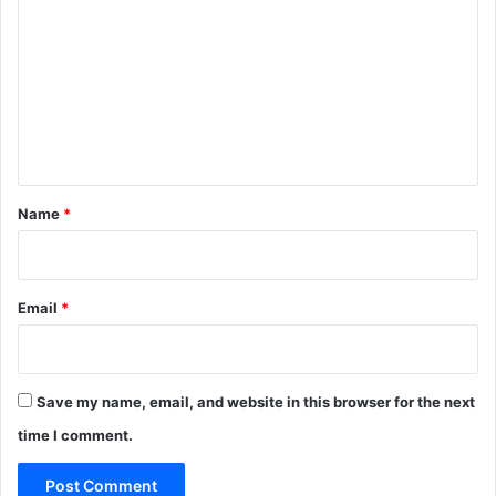
o
m
m
e
n
t
*
Name
*
Email
*
Save my name, email, and website in this browser for the next
time I comment.