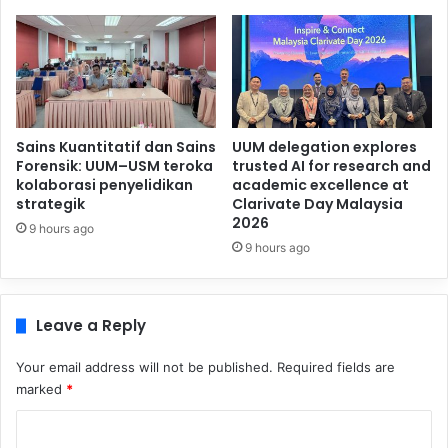
Sains Kuantitatif dan Sains
UUM delegation explores
Forensik: UUM–USM teroka
trusted AI for research and
kolaborasi penyelidikan
academic excellence at
strategik
Clarivate Day Malaysia
2026
9 hours ago
9 hours ago
Leave a Reply
Your email address will not be published.
Required fields are
marked
*
C