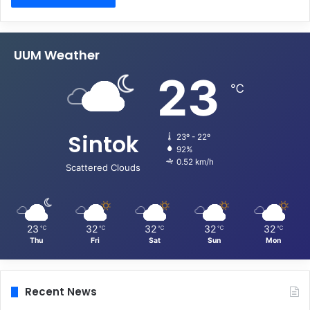
UUM Weather
23
℃
Sintok
23º - 22º
92%
0.52 km/h
Scattered Clouds
23
32
32
32
32
℃
℃
℃
℃
℃
Thu
Fri
Sat
Sun
Mon
Recent News