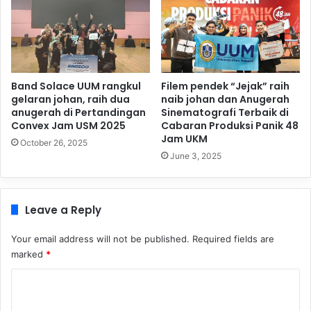
Band Solace UUM rangkul
Filem pendek “Jejak” raih
gelaran johan, raih dua
naib johan dan Anugerah
anugerah di Pertandingan
Sinematografi Terbaik di
Convex Jam USM 2025
Cabaran Produksi Panik 48
Jam UKM
October 26, 2025
June 3, 2025
Leave a Reply
Your email address will not be published.
Required fields are
marked
*
C
o