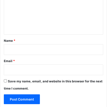
m
m
e
n
t
*
Name
*
Email
*
Save my name, email, and website in this browser for the next
time I comment.