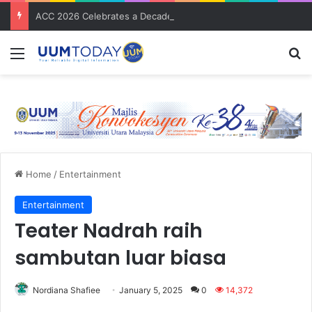
ACC 2026 Celebrates a Decade of Global Exposure and Accounting Excellence
Menu
S
Home
/
Entertainment
Entertainment
Teater Nadrah raih
sambutan luar biasa
Nordiana Shafiee
January 5, 2025
0
14,372