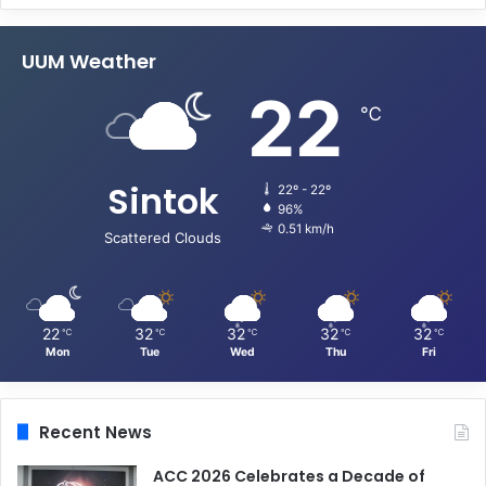
UUM Weather
22
℃
Sintok
22º - 22º
96%
0.51 km/h
Scattered Clouds
22
32
32
32
32
℃
℃
℃
℃
℃
Mon
Tue
Wed
Thu
Fri
Recent News
ACC 2026 Celebrates a Decade of