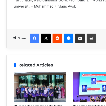
Turut hadir, Naib Canselor UUM, Prof. Dato’ Dr. Mohd
universiti. – Muhammad Firdaus Ayob
Facebook
X
Reddit
Messenger
Share via Email
Print
Share
Related Articles