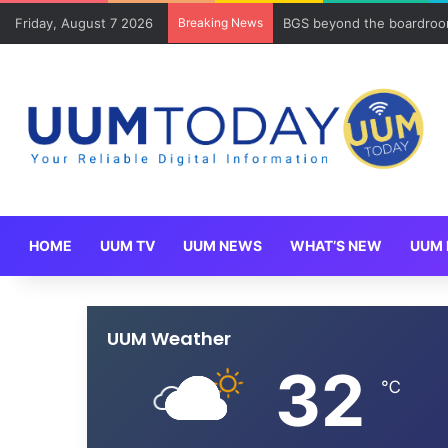
Friday, August 7 2026
Breaking News
Program Mobility Inbound
HOME
UUM TV
UUM NEWS
WHAT’S NEW
UUM 
UUM Weather
32
℃