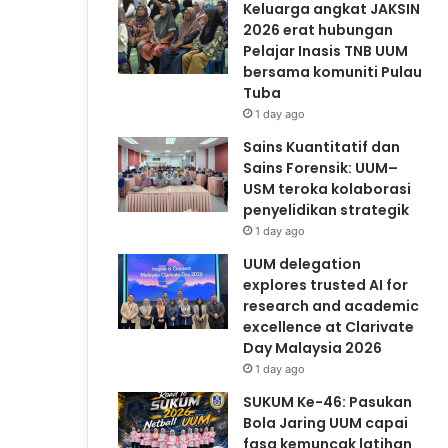
Keluarga angkat JAKSIN
2026 erat hubungan
Pelajar Inasis TNB UUM
bersama komuniti Pulau
Tuba
1 day ago
Sains Kuantitatif dan
Sains Forensik: UUM–
USM teroka kolaborasi
penyelidikan strategik
1 day ago
UUM delegation
explores trusted AI for
research and academic
excellence at Clarivate
Day Malaysia 2026
1 day ago
SUKUM Ke-46: Pasukan
Bola Jaring UUM capai
fasa kemuncak latihan