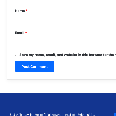
t
*
Name
*
Email
*
Save my name, email, and website in this browser for the 
UUM Today is the official news portal of Universiti Utara