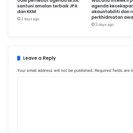
UUM perhebat agenda EKSA,
Wacana Intelek II 
santuni amalan terbaik JPA
agenda kecekapan
dan KKM
akauntabiliti dan 
perkhidmatan aw
2 days ago
3 days ago
Leave a Reply
Your email address will not be published.
Required fields are
C
o
m
m
e
n