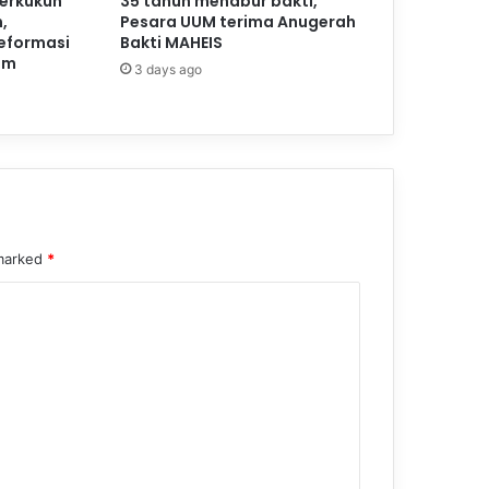
perkukuh
35 tahun menabur bakti,
,
Pesara UUM terima Anugerah
reformasi
Bakti MAHEIS
am
3 days ago
 marked
*