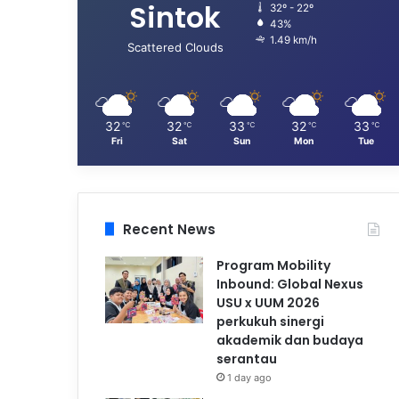
Sintok
32º - 22º
43%
1.49 km/h
Scattered Clouds
32
32
33
32
33
℃
℃
℃
℃
℃
Fri
Sat
Sun
Mon
Tue
Recent News
Program Mobility
Inbound: Global Nexus
USU x UUM 2026
perkukuh sinergi
akademik dan budaya
serantau
1 day ago