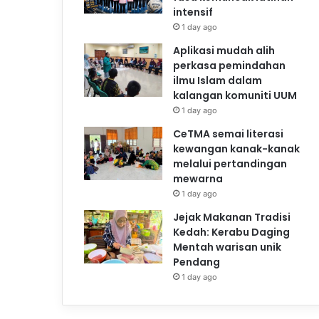
intensif
1 day ago
Aplikasi mudah alih
perkasa pemindahan
ilmu Islam dalam
kalangan komuniti UUM
1 day ago
CeTMA semai literasi
kewangan kanak-kanak
melalui pertandingan
mewarna
1 day ago
Jejak Makanan Tradisi
Kedah: Kerabu Daging
Mentah warisan unik
Pendang
1 day ago