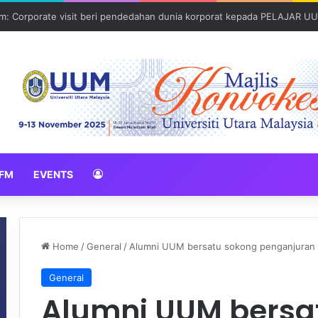
: Global Nexus USU x UUM 2026 perkukuh sinergi akademik dan budaya
FM
EVENTS
Home
/
General
/
Alumni UUM bersatu sokong penganjuran ma
General
Alumni UUM bersa