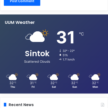
UUM Weather
31
℃
Sintok
32º - 22º
51%
1.71 km/h
Scattered Clouds
32
31
32
32
32
℃
℃
℃
℃
℃
Thu
Fri
Sat
Sun
Mon
Recent News