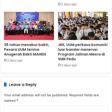
2 days ago
35 tahun menabur bakti,
JKK, UUM perkasa komuniti
Pesara UUM terima
luar bandar menerusi
Anugerah Bakti MAHEIS
Program Jalinan Mesra di
SMK Pedu
2 days ago
3 days ago
Leave a Reply
Your email address will not be published.
Required fields are
marked
*
C