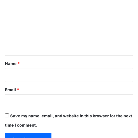
o
m
m
e
n
t
*
Name
*
Email
*
Save my name, email, and website in this browser for the next
time I comment.