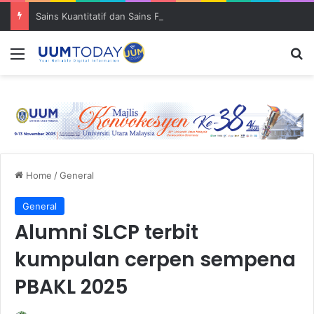
Sains Kuantitatif dan Sains Forensik: UUM–USM teroka kolaborasi penyelidikan strategik
Menu
S
Home
/
General
General
Alumni SLCP terbit
kumpulan cerpen sempena
PBAKL 2025