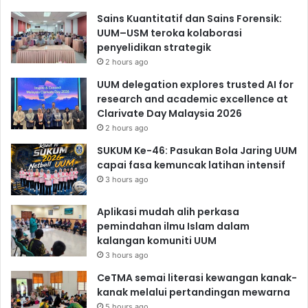
Sains Kuantitatif dan Sains Forensik:
UUM–USM teroka kolaborasi
penyelidikan strategik
2 hours ago
UUM delegation explores trusted AI for
research and academic excellence at
Clarivate Day Malaysia 2026
2 hours ago
SUKUM Ke-46: Pasukan Bola Jaring UUM
capai fasa kemuncak latihan intensif
3 hours ago
Aplikasi mudah alih perkasa
pemindahan ilmu Islam dalam
kalangan komuniti UUM
3 hours ago
CeTMA semai literasi kewangan kanak-
kanak melalui pertandingan mewarna
5 hours ago