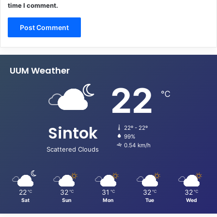
time I comment.
UUM Weather
22
℃
Sintok
22º - 22º
99%
0.54 km/h
Scattered Clouds
22
32
31
32
32
℃
℃
℃
℃
℃
Sat
Sun
Mon
Tue
Wed