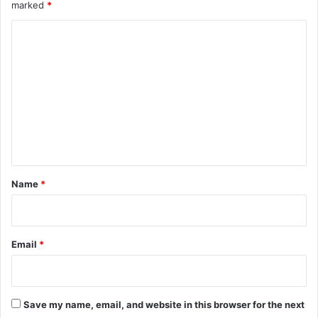
marked
*
C
o
m
m
e
n
t
*
Name
*
Email
*
Save my name, email, and website in this browser for the next