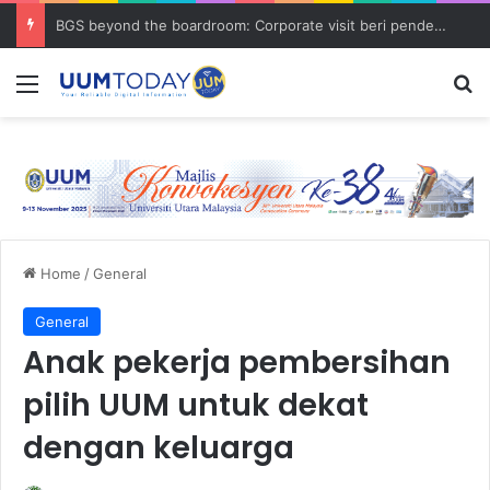
BGS beyond the boardroom: Corporate visit beri pendedahan dunia korporat kepada PELAJAR UUM
Menu
S
Home
/
General
General
Anak pekerja pembersihan
pilih UUM untuk dekat
dengan keluarga