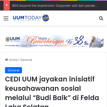
BGS beyond the boardroom: Corporate visit beri pendedahan dunia korporat kepada PELAJAR UUM
Menu
S
Home
/
General
General
CEDI UUM jayakan inisiatif
keusahawanan sosial
melalui “Budi Baik” di Felda