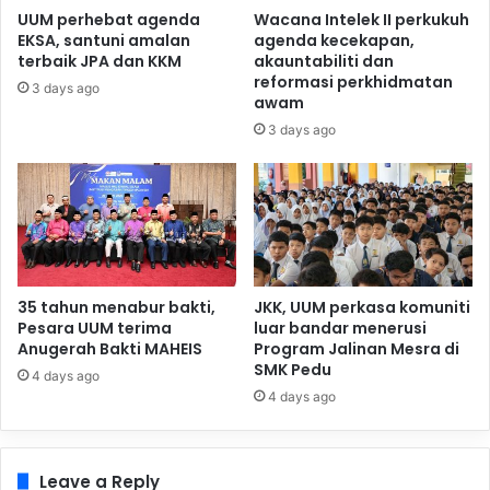
UUM perhebat agenda
Wacana Intelek II perkukuh
EKSA, santuni amalan
agenda kecekapan,
terbaik JPA dan KKM
akauntabiliti dan
reformasi perkhidmatan
3 days ago
awam
3 days ago
35 tahun menabur bakti,
JKK, UUM perkasa komuniti
Pesara UUM terima
luar bandar menerusi
Anugerah Bakti MAHEIS
Program Jalinan Mesra di
SMK Pedu
4 days ago
4 days ago
Leave a Reply