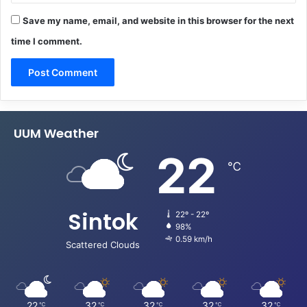
Save my name, email, and website in this browser for the next
time I comment.
UUM Weather
22
℃
Sintok
22º - 22º
98%
0.59 km/h
Scattered Clouds
22
32
32
32
32
℃
℃
℃
℃
℃