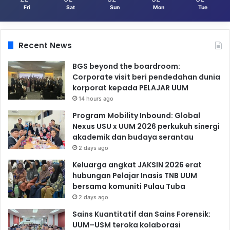
Fri
Sat
Sun
Mon
Tue
Recent News
BGS beyond the boardroom:
Corporate visit beri pendedahan dunia
korporat kepada PELAJAR UUM
14 hours ago
Program Mobility Inbound: Global
Nexus USU x UUM 2026 perkukuh sinergi
akademik dan budaya serantau
2 days ago
Keluarga angkat JAKSIN 2026 erat
hubungan Pelajar Inasis TNB UUM
bersama komuniti Pulau Tuba
2 days ago
Sains Kuantitatif dan Sains Forensik:
UUM–USM teroka kolaborasi