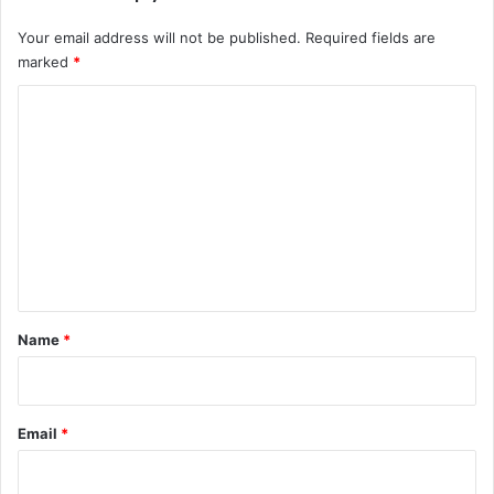
Your email address will not be published.
Required fields are
marked
*
C
o
m
m
e
n
t
*
Name
*
Email
*