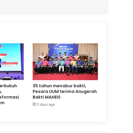
perkukuh
35 tahun menabur bakti,
,
Pesara UUM terima Anugerah
reformasi
Bakti MAHEIS
am
3 days ago