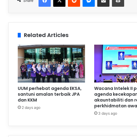
Share
Related Articles
UUM perhebat agenda EKSA,
Wacana Intelek II 
santuni amalan terbaik JPA
agenda kecekapan
dan KKM
akauntabiliti dan 
perkhidmatan aw
2 days ago
3 days ago