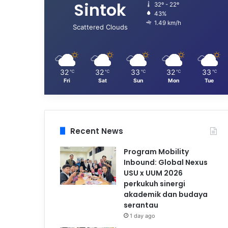
Sintok
32º - 22º
43%
1.49 km/h
Scattered Clouds
32
32
33
32
33
℃
℃
℃
℃
℃
Fri
Sat
Sun
Mon
Tue
Recent News
Program Mobility
Inbound: Global Nexus
USU x UUM 2026
perkukuh sinergi
akademik dan budaya
serantau
1 day ago