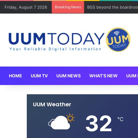
Friday, August 7 2026
Breaking News
BGS beyond the boardroom
HOME
UUM TV
UUM NEWS
WHAT’S NEW
UUM 
UUM Weather
32
℃