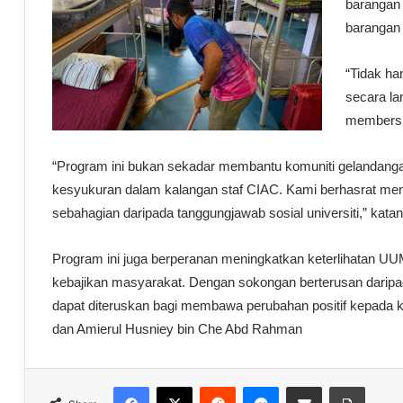
barangan 
barangan 
“Tidak ha
secara la
membersih
“Program ini bukan sekadar membantu komuniti gelandang
kesyukuran dalam kalangan staf CIAC. Kami berhasrat menj
sebahagian daripada tanggungjawab sosial universiti,” kata
Program ini juga berperanan meningkatkan keterlihatan UUM 
kebajikan masyarakat. Dengan sokongan berterusan daripada
dapat diteruskan bagi membawa perubahan positif kepada 
dan Amierul Husniey bin Che Abd Rahman
Facebook
X
Reddit
Messenger
Share via Email
Print