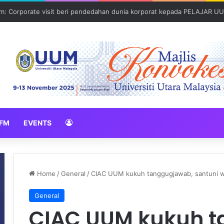
: Corporate visit beri pendedahan dunia korporat kepada PELAJAR U
FM
EVENTS
Home
/
General
/
CIAC UUM kukuh tanggugjawab, santuni w
General
CIAC UUM kukuh t