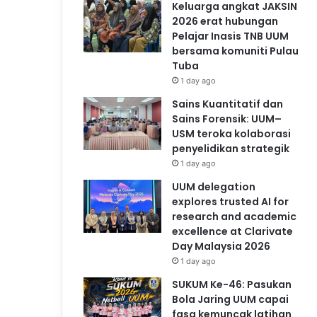
Keluarga angkat JAKSIN
2026 erat hubungan
Pelajar Inasis TNB UUM
bersama komuniti Pulau
Tuba
1 day ago
Sains Kuantitatif dan
Sains Forensik: UUM–
USM teroka kolaborasi
penyelidikan strategik
1 day ago
UUM delegation
explores trusted AI for
research and academic
excellence at Clarivate
Day Malaysia 2026
1 day ago
SUKUM Ke-46: Pasukan
Bola Jaring UUM capai
fasa kemuncak latihan