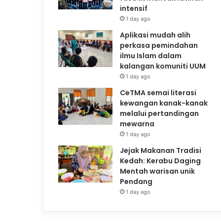
intensif
1 day ago
Aplikasi mudah alih
perkasa pemindahan
ilmu Islam dalam
kalangan komuniti UUM
1 day ago
CeTMA semai literasi
kewangan kanak-kanak
melalui pertandingan
mewarna
1 day ago
Jejak Makanan Tradisi
Kedah: Kerabu Daging
Mentah warisan unik
Pendang
1 day ago