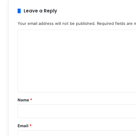
Leave a Reply
Your email address will not be published.
Required fields are
C
o
m
m
e
n
t
*
Name
*
Email
*