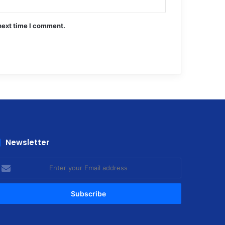
next time I comment.
Newsletter
nter
our
mail
ddress