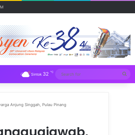
UM
℃
32
Sea
Sintok
for
arga Anjung Singgah, Pulau Pinang
anggugjawab,