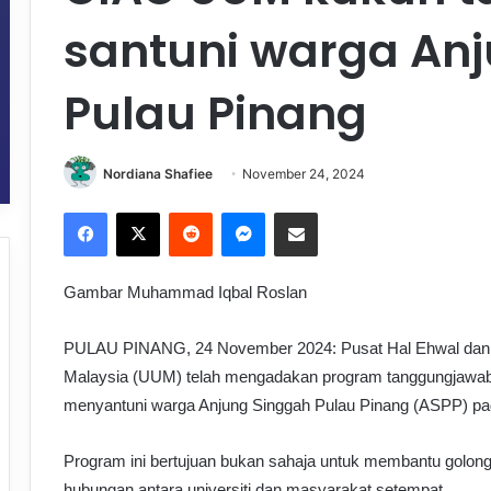
santuni warga Anj
Pulau Pinang
Nordiana Shafiee
November 24, 2024
Facebook
X
Reddit
Messenger
Share via Email
Gambar Muhammad Iqbal Roslan
PULAU PINANG, 24 November 2024: Pusat Hal Ehwal dan K
Malaysia (UUM) telah mengadakan program tanggungjawab 
menyantuni warga Anjung Singgah Pulau Pinang (ASPP) pad
Program ini bertujuan bukan sahaja untuk membantu golon
hubungan antara universiti dan masyarakat setempat.