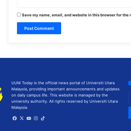
Save my name, email, and website in this browser for the 
UUM Today is the official news portal of Universiti Utara
Malaysia, providing important announcements and updates
E
on daily campus life. This website is managed by the
y
university authority. All rights reserved by Universiti Utara
E
Malaysia.
a
Facebook
X
YouTube
Instagram
TikTok