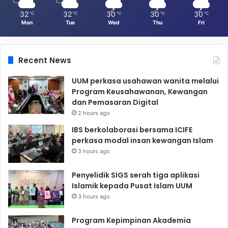
32
32
30
30
30
℃
℃
℃
℃
℃
Mon
Tue
Wed
Thu
Fri
Recent News
UUM perkasa usahawan wanita melalui
Program Keusahawanan, Kewangan
dan Pemasaran Digital
2 hours ago
IBS berkolaborasi bersama ICIFE
perkasa modal insan kewangan Islam
3 hours ago
Penyelidik SIGS serah tiga aplikasi
Islamik kepada Pusat Islam UUM
3 hours ago
Program Kepimpinan Akademia