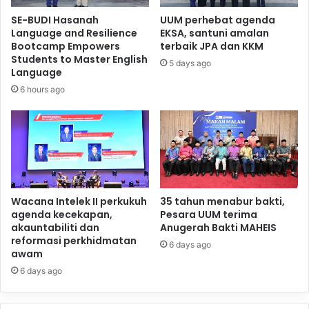
SE-BUDI Hasanah
UUM perhebat agenda
Language and Resilience
EKSA, santuni amalan
Bootcamp Empowers
terbaik JPA dan KKM
Students to Master English
5 days ago
Language
6 hours ago
Wacana Intelek II perkukuh
35 tahun menabur bakti,
agenda kecekapan,
Pesara UUM terima
akauntabiliti dan
Anugerah Bakti MAHEIS
reformasi perkhidmatan
6 days ago
awam
6 days ago