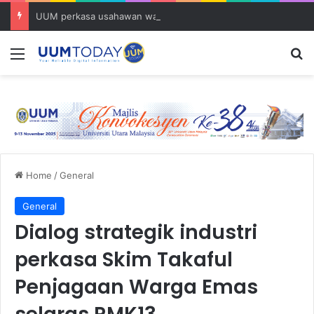
UUM perkasa usahawan wanita melalui Program Keusahawanan, Kewangan dan Pemasaran Digital
Menu
S
Home
/
General
General
Dialog strategik industri
perkasa Skim Takaful
Penjagaan Warga Emas