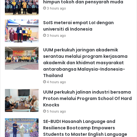
himpun tokoh dan pensyarah muda
3 hours ago
SoIS meterai empat LoI dengan
universiti di Indonesia
3 hours ago
UUM perkukuh jaringan akademik
serantau melalui program kerjasama
akademik dan khidmat masyarakat
antarabangsa Malaysia-Indonesia-
Thailand
4 hours ago
UUM perkukuh jalinan industri bersama
Proton melalui Program School Of Hard
Knocks
5 hours ago
SE-BUDI Hasanah Language and
Resilience Bootcamp Empowers
Students to Master English Language