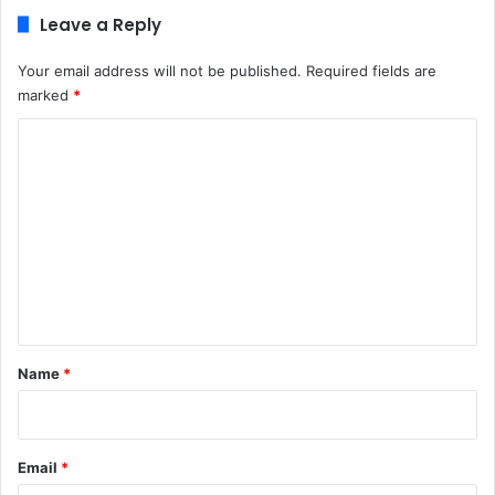
Leave a Reply
Your email address will not be published.
Required fields are
marked
*
C
o
m
m
e
n
t
*
Name
*
Email
*